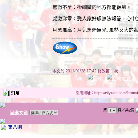
無微不至：極細微的地方都能顧到。
感激涕零：受人家好處無法報答，心中
月黑風高：月兒黑暗無光
,
風勢又大的
本文於
2011/01/28 17:42 修改第 1 次
引用網址：https://city.udn.com/forum
第
頁／共2頁
回應文章
第八則