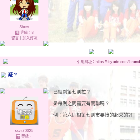
Show
等級：8
留言
｜
加入好友
引用網址：https://city.udn.com/forum
疑 ?
已經到第七則拉 ?
是每則之間需要有關聯嗎 ?
例：第六則根第七則市要接的起來的?!
ssvs70025
等級：