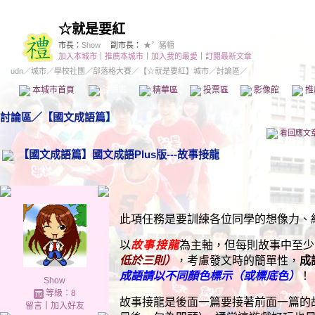
☆就是要紅
市長：
Show
副市長：
★〞豬糖
加入本城市
｜
推薦本城市
｜
加入我的最愛
｜
訂閱最新文章
udn
／
城市
／
學校社團
／
部落格大賽
／
【☆就是要紅】城市
／討論區／
本城市首頁
討論區
精華區
投票區
影像館
推
討論區
／
【國文成語篇】
看回應文
【國文成語篇】國文成語Plus版---故事接龍
此項任務是要訓練各位同學的想像力、
以
故事接龍
為主軸，但每則故事中至少
低於三則）
，考慮發文時的簡單性，
成
成語請以不同顏色標示（或標底色）
！
Show
等級：8
故事接龍是後面一篇要接著前面一篇的
留言
｜
加入好友