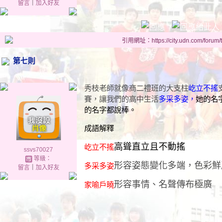
留言
｜
加入好友
引用網址：https://city.udn.com/forum
第七則
秀枝老師就像商二禮班的大支柱
屹立不搖
賽，讓我們的高中生活
多采多姿，
她的名
的名字都說棒。
成語解釋
高聳直立且不動搖
屹立不搖
ssvs70027
等級：
形容姿態變化多端，色彩鮮
多采多姿
留言
｜
加入好友
形容事情、名聲傳布極廣
家喻戶曉