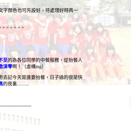
文字顏色也可先設好，待處理好時再一
= = = = = = =
不至
的為各位同學的中餐服務，從抬餐人
激涕零
啊！（虛構
ing
）
用去記今天是誰要抬餐，日子過的很是快
高
的夜裏
……..
----------------------