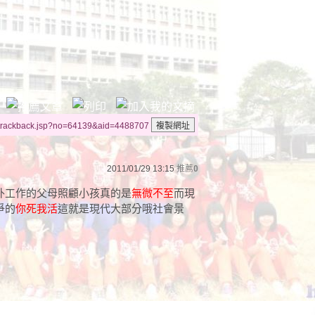
/trackback.jsp?no=64139&aid=4488707
2011/01/29 13:15
推薦
0
外工作的父母照顧小孩真的是
無微不至
而現
爭的
你死我活
這就是現代大部分哦社會景