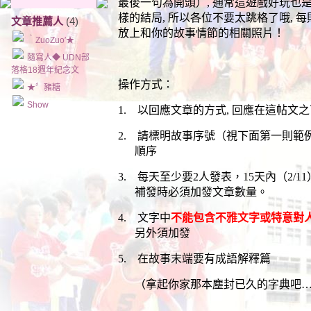
最後一句為開頭）
,
通常這遊戲好玩也
樣的結局
,
所以各位不要太跳格了哦
,
每
文章推薦人
(4)
放上和你的故事情節的相關照片！
‵ZuoZuo′★
隨寫人◆ UDN部
落格18週年紀念文
操作方式：
★〞豬糖
Show
1.
以回應文章的方式
,
回應在這帖文之
2.
請標明故事序號（視下面第一則範
順序
3.
每天至少要
2
人發表，
15
天內（
2/11
補發時必須加發文章數量。
4.
文字中
不能包含不雅文字或特意對
另外須加發
5.
在故事末端要有成語解釋篇
（拿起你家那本塵封已久的字典吧
…