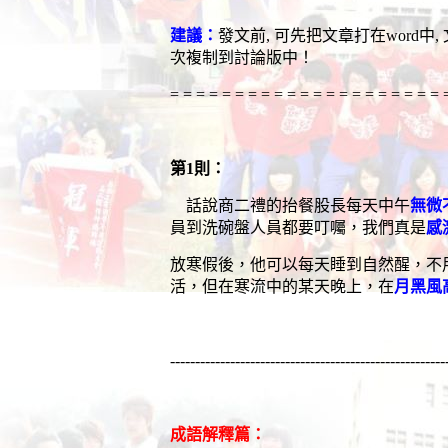
建議：
發文前
,
可先把文章打在
word
中
,
次複制到討論版中！
= = = = = = = = = = = = = = = = = = = = = 
第
1
則：
話說商二禮的抬餐股長每天中午
無微
員到洗碗盤人員都要叮囑，我們真是
感
放寒假後，他可以每天睡到自然醒，不
活，但在寒流中的某天晚上，在
月黑風
-------------------------------------------------------
成語解釋篇：