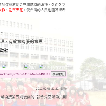
拿到這些救助金充滿感恩的眼神，久而久之
大作
、
亂墜天花
，使台灣的人民也隨著記者
---------------------------------------------------------
。
理，有故意誇張的意思。
動聽。
/trackback.jsp?no=64139&aid=4494117
2011/02/06 21:21
推薦
0
則是銜接第五則後面的, 就暫先空過第六則