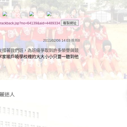
/trackback.jsp?no=64139&aid=4489334
2011/02/06 14:03
推薦
0
支撐著我們班，為班級爭取到許多榮譽與競
字家喻戶曉學校裡的大大小小只要一聽到他
麗迷人