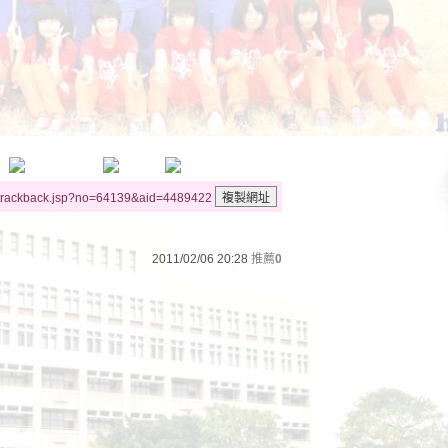
/trackback.jsp?no=64139&aid=4489422
2011/02/06 20:28
推薦
0