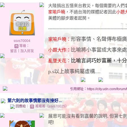
大陸捐出五憶來台救災，每個需要的人們
家喻戶曉
，不過台灣的媒體記者因此
小題
美體的腳步跟者起鬨。
-------------------------------------------------------
形容事情、名聲傳布極廣
家喻戶曉：
ssvs70004
等級：
比喻將小事當成大事來處
小題大作：
留言
｜
加入好友
比喻言詞巧妙富麗，十分
亂墜天花：
p.s以上故事純屬虛構....
引用網址：https://city.udn.com/forum
第六則的故事情節沒有接好...
回應給：
湘湘湘（ssvs70025）
展恩可能沒有看到嘉馨的說明, 但第七
吧!