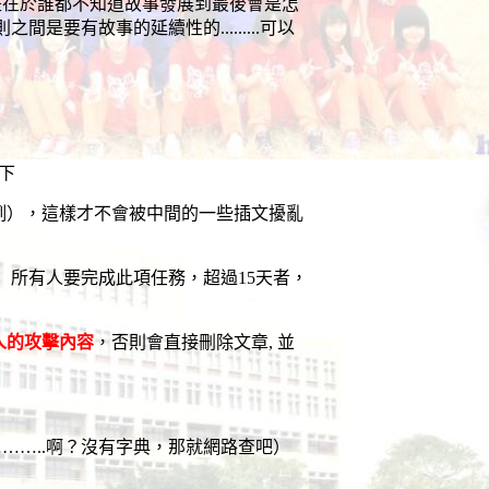
是在於誰都不知道故事發展到最後會是怎
則之間是要有故事的延續性的
.........
可以
下
例），這樣才不會被中間的一些插文擾亂
）所有人要完成此項任務，超過
15
天者，
人的攻擊內容
，否則會直接刪除文章
,
並
……..
啊？沒有字典，那就網路查吧）