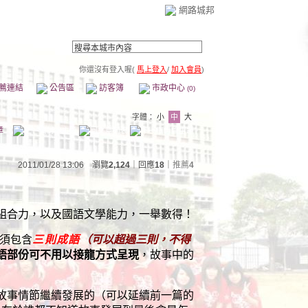
網路城邦
你還沒有登入喔(
馬上登入
/
加入會員
)
薦連結
公告區
訪客簿
市政中心
(0)
字體：
小
中
大
章
2011/01/28 13:06 瀏覽
2,124
｜回應
18
｜
推薦
4
組合力，以及國語文學能力，一舉數得！
須包含
三則成語
（可以超過三則，不得
語部份可不用以接龍方式呈現
，故事中的
故事情節繼續發展的（可以延續前一篇的