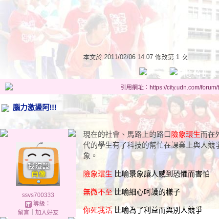
本文於
2011/02/06 14:07 修改第 1 次
引用網址：https://city.udn.com/forum
腦力激盪阿!!!
現在的社會、馬路上的路口
險象環生
而在
代的學生有了科技的幫忙在課業上與人競
象。
險象環生
比喻景象讓人感到恐懼而害怕
無微不至
比喻細心呵護的樣子
ssvs700333
等級：
你死我活
比喻為了利益而與別人競爭
留言
｜
加入好友