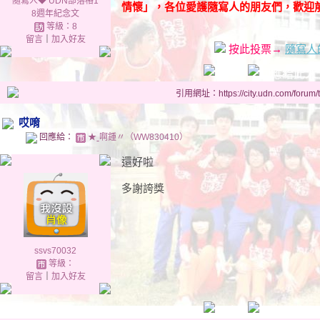
隨寫人◆ UDN部落格1
情懷」，各位愛護隨寫人的朋友們，歡迎
8週年紀念文
等級：8
留言
｜
加入好友
按此投票
→
隨寫人
引用網址：https://city.udn.com/forum
哎唷
回應給：
★ˍ啊鍾〃（WW830410）
還好啦
多謝誇獎
ssvs70032
等級：
留言
｜
加入好友