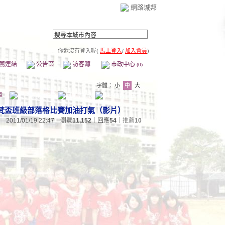
網路城邦
你還沒有登入喔(
馬上登入
/
加入會員
)
薦連結
公告區
訪客簿
市政中心
(0)
字體：
小
中
大
章
梵盃班級部落格比賽加油打氣（影片）
2011/01/19 22:47 瀏覽
11,152
｜回應
54
｜
推薦
10