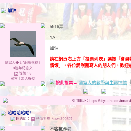
加油
5516票
YA
加油
請在網頁右上方「投票列表」選擇「會員
隨寫人◆ UDN部落格1
情懷」，各位愛護隨寫人的朋友們，歡迎
8週年紀念文
等級：8
留言
｜
加入好友
按此投票
→
隨寫人的教學與生命情懷
引用網址：https://city.udn.com/forum
哈哈哈哈哈!
回應給：
熱血男孩（ssvs70032）
不客氣@@