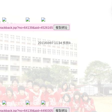
/trackback.jsp?no=64139&aid=4526165
2011/02/07 11:34
推薦
0
/trackback.jsp?no=64139&aid=4490305