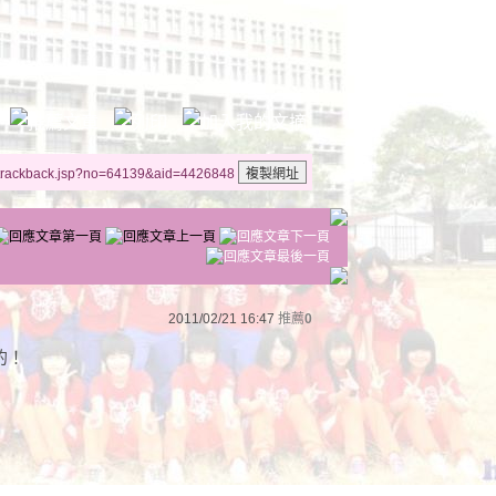
/trackback.jsp?no=64139&aid=4426848
2011/02/21 16:47
推薦
0
的！