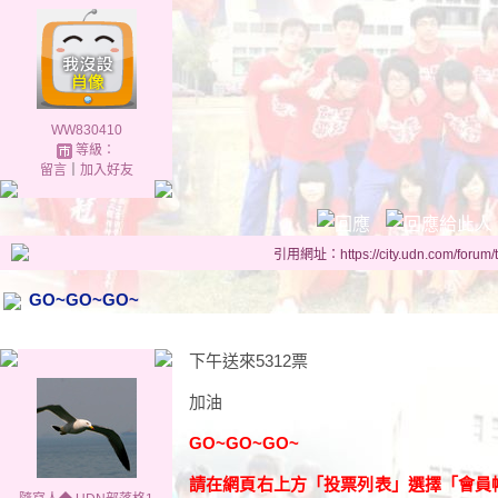
WW830410
等級：
留言
｜
加入好友
引用網址：https://city.udn.com/forum
GO~GO~GO~
下午送來5312票
加油
GO~GO~GO~
請在網頁右上方「投票列表」選擇「會員