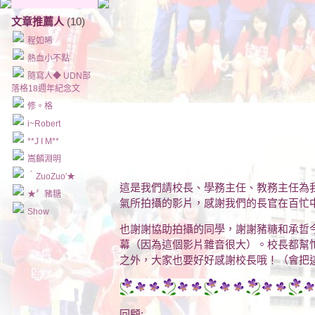
文章推薦人
(10)
程如晞
熱血小不點
隨寫人◆ UDN部
落格18週年紀念文
修。格
i~Robert
**J I M**
嵩麟淵明
‵ZuoZuo′★
這是我們請校長、學務主任、教務主任為
★〞豬糖
氣所拍攝的影片，感謝我們的長官在百忙
Show
也謝謝協助拍攝的同學，謝謝豬糖和承哲
幕（因為這個影片雜音很大）。校長都幫
之外，大家也要好好感謝校長哦！（會把這
回顧: