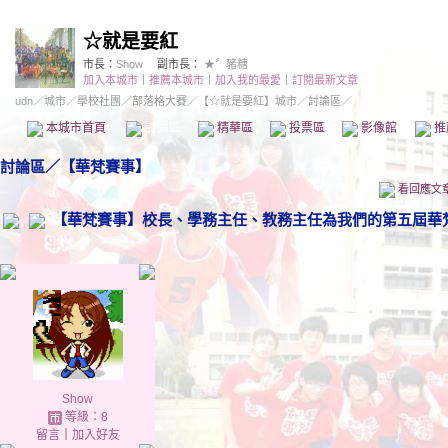
☆就是要紅
市長：
Show
副市長：
★〞豬糖
加入本城市
｜
推薦本城市
｜
加入我的最愛
｜
訂閱最新文章
udn
／
城市
／
學校社團
／
部落格大賽
／
【☆就是要紅】城市
／討論區／
本城市首頁
討論區
精華區
投票區
影像館
推
討論區
／
【華梵賽事】
看回應文
【華梵賽事】校長、學務主任、教務主任為我們的第五屆華
Show
等級：8
留言
｜
加入好友