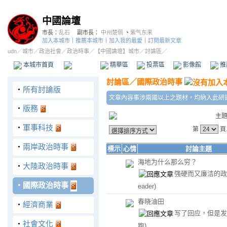
中國論壇
市長：
乱石
副市長：
中州楚佩
、
紫气东来
加入本城市
｜
推薦本城市
｜
加入我的最愛
｜
訂閱最新文章
udn
／
城市
／
政治社會
／
政治時事
／
【中國論壇】城市
／討論區／
本城市首頁
討論區
精華區
投票區
影像館
推
討論區
／
國際政治時事
‧
所有討論版
文章內容事涉兩國以上之題材，均納入此研
‧
版務
主
‧
軍事科技
第
頁
‧
兩岸政治時事
標示
心情
討論主題
海地为什么那么穷？
‧
大陸政治時事
强硬而又廉洁的
‧
國際政治時事
eader)
春晓油田
‧
經濟商業
写了回应，但是
‧
社會文化
跑)