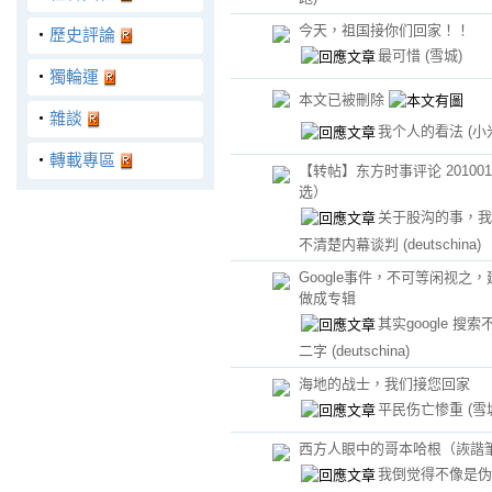
今天，祖国接你们回家！！
‧
歷史評論
最可惜
(雪城)
‧
獨輪運
本文已被刪除
‧
雜談
我个人的看法
(小
‧
轉載專區
【转帖】东方时事评论 201001
选）
关于股沟的事，我
不清楚内幕谈判
(deutschina)
Google事件，不可等闲视之
做成专辑
其实google 搜索
二字
(deutschina)
海地的战士，我们接您回家
平民伤亡惨重
(雪
西方人眼中的哥本哈根（詼諧
我倒觉得不像是