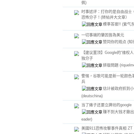
佩)
时事述评：打你的是自由战士
恐怖分子！(转帖井大文章）
標準答案!!
(紫气
一切事端的肇因皆為美元
赞同你的观点
(知
【建议置顶】Google的“维权
独分子
排版問題
(riquelm
警惕，谷歌可能是新一轮颜色
兵
估计被政府抓到小
(deutschina)
当了婊子还要立牌坊的google
赚不到大钱才撤
eader)
美國911恐怖攻擊事件真相 ZT