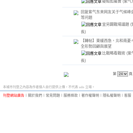
疑點如屬實
(紫气
回复紫气东来网友关于气候峰
等问题
宜另闢戰場議題
長)
【轉帖】東緩西急，北和南憂-
全形勢回顧與展望
比戰略看戰術
(
長)
第
頁
本城市刊登之內容為作者個人自行提供上傳，不代表 udn 立場。
刊登網站廣告
︱
關於我們
︱
常見問題
︱
服務條款
︱
著作權聲明
︱
隱私權聲明
︱
客服