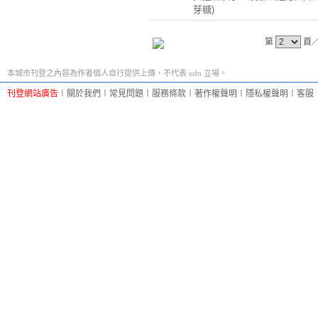
芽糖)
第
頁
本城市刊登之內容為作者個人自行提供上傳，不代表 udn 立場。
刊登網站廣告
︱
關於我們
︱
常見問題
︱
服務條款
︱
著作權聲明
︱
隱私權聲明
︱
客服