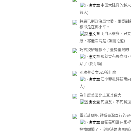
中国大陆真的越
散人)
蛀蟲已到政治局常委、軍委副
根卻是在鄧小平。
明白人很多，只要
感，都能看清楚
(坐而论道)
巧言狡辯是救不了臺獨臺灣的
那就宣布獨立呀?
貼了
(麥芽糖)
別劝蔡英文520說什麼
汪小菲批評新南
人)
為什麼美國比土耳其偉大
死道友，不死貧
電話詐騙犯 難道臺灣奉行的是
台獨義和團在家
搖撞騙慣了，沒辦法適應國際