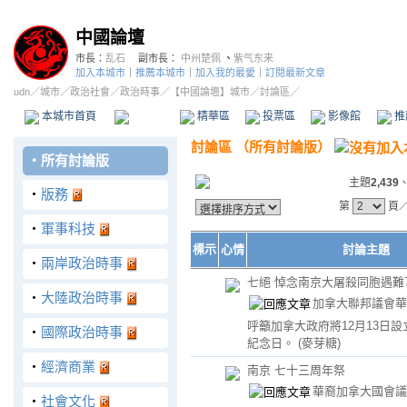
中國論壇
市長：
乱石
副市長：
中州楚佩
、
紫气东来
加入本城市
｜
推薦本城市
｜
加入我的最愛
｜
訂閱最新文章
udn
／
城市
／
政治社會
／
政治時事
／
【中國論壇】城市
／討論區／
本城市首頁
討論區
精華區
投票區
影像館
推
討論區
（
所有討論版
）
‧
所有討論版
主題
2,439
‧
版務
第
頁
‧
軍事科技
標示
心情
討論主題
‧
兩岸政治時事
七絕 悼念南京大屠殺同胞遇難
‧
大陸政治時事
加拿大聯邦議會華
呼籲加拿大政府將12月13日
‧
國際政治時事
紀念日。
(麥芽糖)
‧
經濟商業
南京 七十三周年祭
華裔加拿大國會議
‧
社會文化