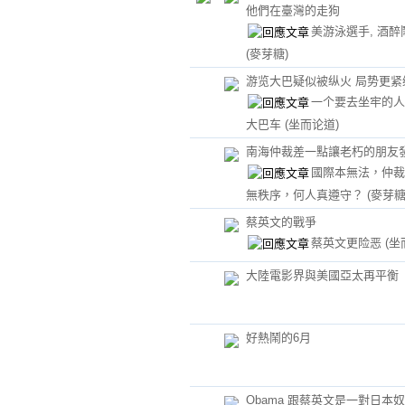
他們在臺灣的走狗
美游泳選手, 酒醉
(麥芽糖)
游览大巴疑似被纵火 局势更紧
一个要去坐牢的人
大巴车
(坐而论道)
南海仲裁差一點讓老朽的朋友
國際本無法，仲裁
無秩序，何人真遵守？
(麥芽糖
蔡英文的戰爭
蔡英文更险恶
(坐
大陸電影界與美國亞太再平衡
好熱鬧的6月
Obama 跟蔡英文是一對日本奴