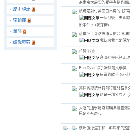
為南京大屠殺的受害者挺身而
‧
歷史評論
航母是對付美國日本用的 殺"
一個月後，美國認
‧
獨輪運
船事件。
(麥芽糖)
‧
雜談
蓝博洲：寻访被湮灭的台湾理
我认为我也是偏
‧
轉載專區
台獨 台毒
台湾社会已经无
Bob Dylan得了諾貝爾文學獎
反戰的歌手
(麥芽
菲律賓總統杜特爾特還能當多
这是一部分原因
大陸的迫擊炮沒有瞄準鏡臺灣
還是別有居心
澳洲游泳選手和一群卑鄙的殖