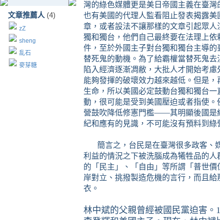
灣的綠色媒體更是美日帝國主義在臺灣
也有美國的代理人監看阻止發表揭露美
文章推薦人
(4)
章，或者設法不讓那樣的文章引起眾人
zZ
獨和獨台，他們自己最終要在法理上依
sheng
件，至於外國主子對台獨和獨台主導的
乱石
替死鬼的動機。為了給霸權當替死鬼去
麥芽糖
陷入經濟逐漸凋敝，大批人才開始考慮
能夠發揮的破壞效力越來越低。但是，
生命，所以美國必定鼓動台獨和獨台一
動，很可能是受到美國壓迫或者指使。
營鼓吹降低修憲門檻——其明顯後國是
紀和應有的見識，不可能沒有預料到綠
簡言之，台民是在臺灣很多政客、
利益的情況之下被洗腦成為犧牲品的人
的
「民主」、「自由」等所謂「普世價
岸對立、挑撥製造危機的言行，而且給
衣。
林中斌的父親曾經被國民黨迫害。