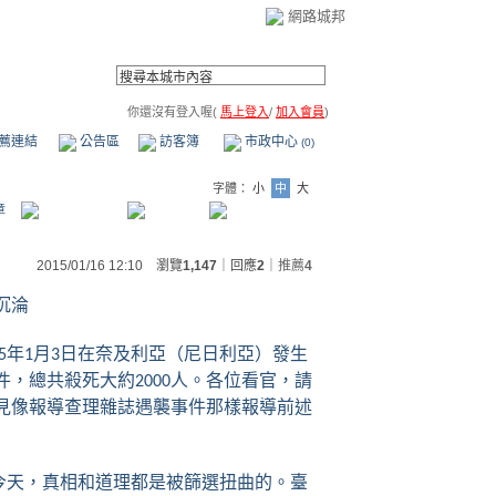
網路城邦
你還沒有登入喔(
馬上登入
/
加入會員
)
薦連結
公告區
訪客簿
市政中心
(0)
字體：
小
中
大
章
2015/01/16 12:10 瀏覽
1,147
｜回應
2
｜
推薦
4
沉淪
年
月
日在奈及利亞（尼日利亞）發生
5
1
3
件，總共殺死大約
人。各位看官，請
2000
見像報導查理雜誌遇襲事件那樣報導前述
今天，真相和道理都是被篩選扭曲的。臺