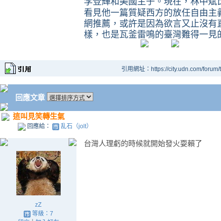
李登輝和美國主子。現在，林中斌
看見他一篇質疑西方的放任自由主
網推薦，或許是因為欲言又止沒有
樣，也是瓦釜雷鳴的臺灣難得一見
引用網址：https://city.udn.com/forum
回應文章
這叫見笑轉生氣
回應給：
乱石（jolt）
台灣人理虧的時候就開始發火耍賴了
zZ
等級：7