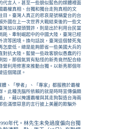
的代言人，甚至一些貌似藍色的媒體裡面
國霸權真相、台獨和獨台走狗真相的文
注目。臺灣人真正的悲哀是號稱愛台的台
賴外國在上一次世界大戰結束後的一些文
臺灣加以摸頭贊許，則是出於利用台民當
消耗、牽制崛起中的中國大陸，臺灣已經
外流等困境。換句話說，臺灣這個替死鬼
再怎麼低，總是能夠節省一些美國大兵的
直對抗大陸。藍營一些政客貌似愚蠢的行
例如，那個氣質有點怪的新秀竟然配合綠
綠營利用修憲來推動台獨。以新秀那個年
營這個陽謀。
媒體、
「學者」、「專家」
都服務於霸權
群。此種洗腦所依賴的就是時時宣傳偏頗
值」，藉以掩護霸權與其走狗製造台海兩
那些滿懷惡意的言行披上美麗的欺騙外
年代。林先生未免過度偏向台獨
1990