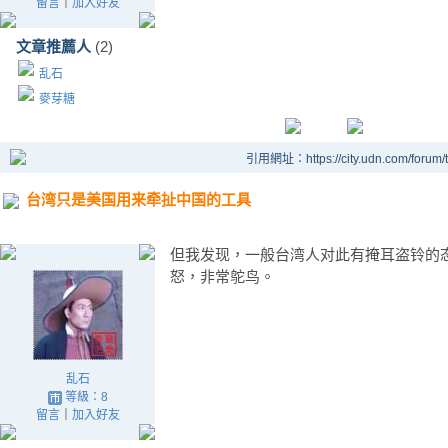
留言
｜
加入好友
文章推薦人
(2)
乱石
麥芽糖
引用網址：https://city.udn.com/forum
台湾只是美国用来牵扯中国的工具
但我发现，一般台湾人对此有掩耳盗铃的
怒，非常鸵鸟。
乱石
等級：8
留言
｜
加入好友