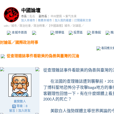
中國論壇
市長：
乱石
副市長：
中州楚佩
、
紫气东来
加入本城市
｜
推薦本城市
｜
加入我的最愛
｜
訂閱最新文章
udn
／
城市
／
政治社會
／
政治時事
／
【中國論壇】城市
／討論區／
本城市首頁
討論區
精華區
投票區
影像館
推
討論區
／
國際政治時事
看回應文
從查理雜誌事件看歐美的偽善與臺灣的沉淪
從查理雜誌事件看歐美的偽善與臺灣的
在法國的查理雜誌遭到襲擊前，
201
了博科聖地恐怖分子攻擊
地方的事
baga
客觀理性回憶一下，有在什麼媒體上看
人的死亡？
2000
襄樊散人
等級：8
美歐白人強勢媒體主導世界輿論的
留言
｜
加入好友