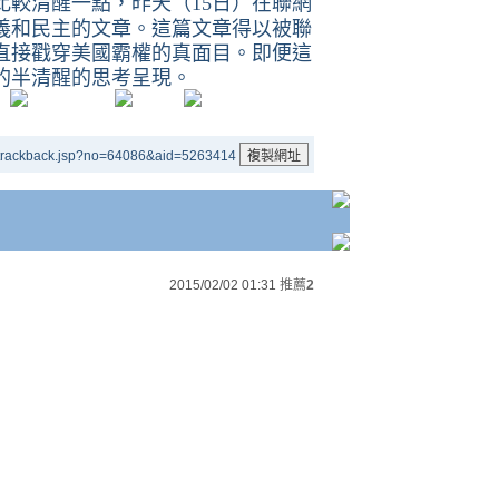
比較清醒一點，昨天（
日）在聯網
15
義和民主的文章。這篇文章得以被聯
直接戳穿美國霸權的真面目。即便這
的半清醒的思考呈現。
/trackback.jsp?no=64086&aid=5263414
2015/02/02 01:31
推薦
2