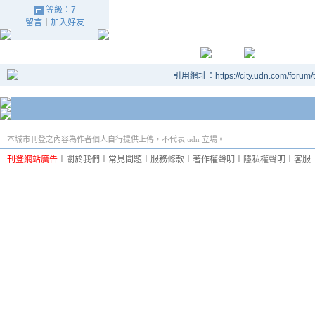
等級：7
留言
｜
加入好友
引用網址：https://city.udn.com/forum
本城市刊登之內容為作者個人自行提供上傳，不代表 udn 立場。
刊登網站廣告
︱
關於我們
︱
常見問題
︱
服務條款
︱
著作權聲明
︱
隱私權聲明
︱
客服