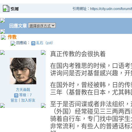
引用網址：https://city.udn.com/forum
回應文章
传教
回應給：
乱石（jolt）
真正传教的会很执着
在国内考雅思的时候，口语考
讲询问是否对基督感兴趣，开
在国外时，曾经被韩，日的传
方天画戟
三年（基督教在日本，尤其韩
等級：7
留言
｜
加入好友
至于是否间谍或者非法组织，
（外国）经常碰见三三两两西
骑着自行车，专门找中国学生
非常流利，有些人的普通话标