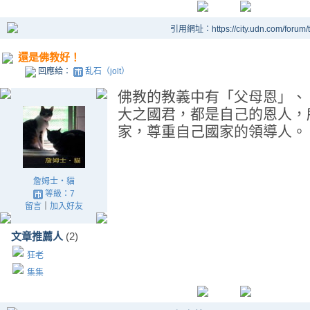
引用網址：https://city.udn.com/forum
還是佛教好！
回應給：
乱石（jolt）
佛教的教義中有「父母恩」、
大之國君，都是自己的恩人，
家，尊重自己國家的領導人。
詹姆士‧貓
等級：7
留言
｜
加入好友
文章推薦人
(2)
狂老
集集