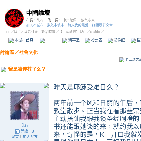
中國論壇
市長：
乱石
副市長：
中州楚佩
、
紫气东来
加入本城市
｜
推薦本城市
｜
加入我的最愛
｜
訂閱最新文章
udn
／
城市
／
政治社會
／
政治時事
／
【中國論壇】城市
／討論區／
本城市首頁
討論區
精華區
投票區
影像館
推
討論區
／
社會文化
看回應文
我是被传教了么？
昨天是耶稣受难日么？
两年前一个风和日丽的午后，
教堂散步。正当我在看那些宗
主动搭讪我跟我谈圣经啊啥的
书还能跟她谈的来，就约我以
乱石
等級：8
来，奇怪的是，K一开口我就
留言
｜
加入好友