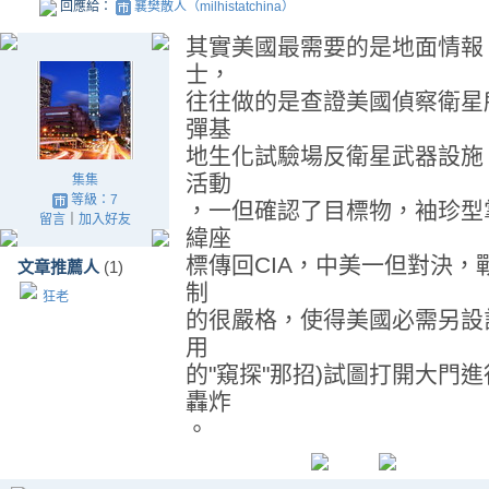
回應給：
襄樊散人（milhistatchina）
其實美國最需要的是地面情報
士，
往往做的是查證美國偵察衛星
彈基
地生化試驗場反衛星武器設施
活動
集集
等級：7
，一但確認了目標物，袖珍型
留言
｜
加入好友
緯座
標傳回CIA，中美一但對決
文章推薦人
(1)
制
狂老
的很嚴格，使得美國必需另設
用
的"窺探"那招)試圖打開大門
轟炸
。