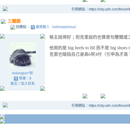
引用網址：https://city.udn.com/forum
三關語
回應給：
襄樊散人（milhistatchina）
格主說得好；但克里說的也算是句
雙關或
big heels to fill
big shoes to
他用的是
而
不是
克里也暗指自己身高6呎4吋（引申為才高
reaizuguo*😻
等級：8
留言
｜
加入好友
引用網址：https://city.udn.com/forum