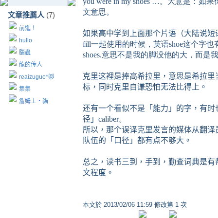
you were in my shoes …。
文意思。
文章推薦人
(7)
前進！
如果高中学到上面那个片语（大陆说短
hullo
fill一起使用的时候，英语shoe这个字也有能力
腦蟲
shoes.意思不是我的脚没他的大，而
龍的传人
克里这裡是捧高希拉里，意思是希拉里
reaizuguo*😻
标，同时克里自谦恐怕无法比得上。
集集
詹姆士‧貓
还有一个看似不是「能力」的字，有时
径」
caliber。
所以，那个误译克里发言的媒体从翻译
队伍的「口径」都有点不够大。
总之，读书三到，手到，勤查词典是有
文程度。
本文於
2013/02/06 11:59 修改第 1 次