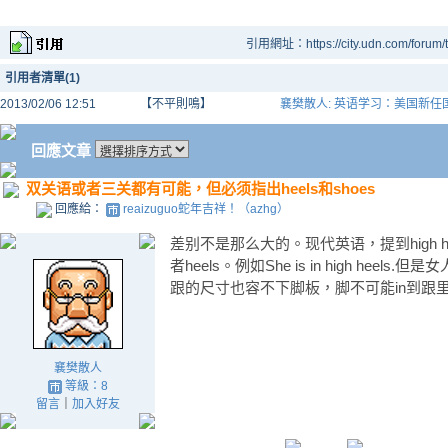
引用網址：https://city.udn.com/forum
引用者清單(1)
2013/02/06 12:51
【不平則鳴】
襄樊散人: 英语学习：美国新
回應文章
双关语或者三关都有可能，但必须指出heels和shoes
回應給：
reaizuguo蛇年吉祥！（azhg）
差别不是那么大的。现代英语，提到high heel
者heels。例如She is in high he
跟的尺寸也容不下脚板，脚不可能in到跟里去
襄樊散人
等級：8
留言
｜
加入好友