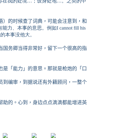
大意是：如果你在我的处境…；设身处地…。之类的中
语）的时候查了词典，可能会注意到，和
、本事的意思。例如I cannot fill his
是我的本事没他大。
当国务卿当得非常好，留下一个很高的指
也是「能力」的意思。那就是枪炮的「口
员到编审，到据说还有外籍顾问，一整个
帮助的。心到，身边点点滴滴都能增进英