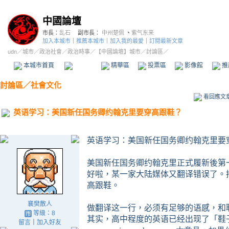
中國論壇
市長：
乱石
副市長：
中州楚佩
、
紫气东来
加入本城市
｜
推薦本城市
｜
加入我的最愛
｜
訂閱最新文章
udn
／
城市
／
政治社會
／
政治時事
／
【中國論壇】城市
／討論區／
本城市首頁
討論區
精華區
投票區
影像館
推
討論區
／
社會文化
看回應文
英语学习：美国新任国务卿约翰克里要穿高跟鞋？
英语学习：美国新任国务卿约翰克里要
美国新任国务卿约翰克里正式履新後第
好啦，某一家大陆媒体又翻译错误了。
高跟鞋。
襄樊散人
做翻译这一行，必须有足够的语感，和
等級：8
其实，高中程度的英语已经出现了
「鞋
留言
｜
加入好友