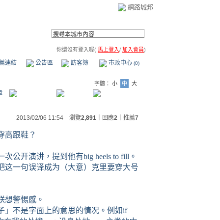
網路城邦
你還沒有登入喔(
馬上登入
/
加入會員
)
薦連結
公告區
訪客簿
市政中心
(0)
字體：
小
中
大
章
2013/02/06 11:54 瀏覽
2,891
｜回應
2
｜
推薦
7
穿高跟鞋？
一次公开演讲，提到他有
big heels to fill
。
把这一句误译成为（大意）克里要穿大号
联想警惕感。
子」不是字面上的意思的情况。例如
if