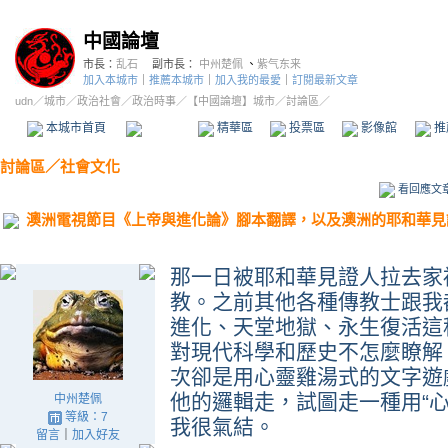
中國論壇
市長：
乱石
副市長：
中州楚佩
、
紫气东来
加入本城市
｜
推薦本城市
｜
加入我的最愛
｜
訂閱最新文章
udn
／
城市
／
政治社會
／
政治時事
／
【中國論壇】城市
／討論區／
本城市首頁
討論區
精華區
投票區
影像館
推
討論區
／
社會文化
看回應文
澳洲電視節目《上帝與進化論》腳本翻譯，以及澳洲的耶和華見
那一日被耶和華見證人拉去家
教。之前其他各種傳教士跟我
進化、天堂地獄、永生復活這
對現代科學和歷史不怎麼瞭解
次卻是用心靈雞湯式的文字遊
他的邏輯走，試圖走一種用“
中州楚佩
等級：7
我很氣結。
留言
｜
加入好友