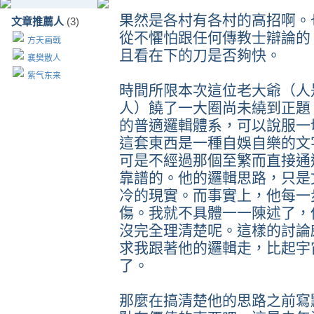
果然是各村有各村的高招啊。
文章推薦人
(3)
從不懼怕跟任何傳教士辯論的
方天画戟
且看在下的刀是否夠快。
襄樊散人
紫气东来
時間所限本次這位老大爺（人
人）饒了一大圈尚未繞到正題
的普適邏輯體系，可以說服一
這套東西是一種自娛自樂的文
可是不經過那個至繁而直接通
靠譜的。他的邏輯思路，只是
冷的現實。而事實上，他每一
傷。我就不具體一一陳述了，
沒完全理清楚呢。這樣的討論
求我跟著他的邏輯走，比起宇
了。
那麼在搞清楚他的思路之前寫