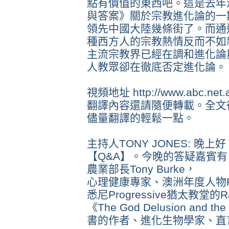
點有價值的東西吧。這是去年
與答案》關於宗教進化論的一
領先中國大陸幾條街了。而通
種西方人的宗教熱情反而不如
主流宗教界已經在調和進化論
人教眾卻在徹底否定進化論。
視頻地址 http://www.abc.net.au
翻譯內容還請隨便轉載。全文
儘量翻譯的輕鬆一點。
主持人TONY JONES: 
【Q&A】。今晚的答疑嘉賓有
農業部長Tony Burke，
心理健康專家、澳洲年度人物Patr
悉尼Progressive猶太教堂的Rabb
《The God Delusion and the
書的作者、進化生物學家、直言不