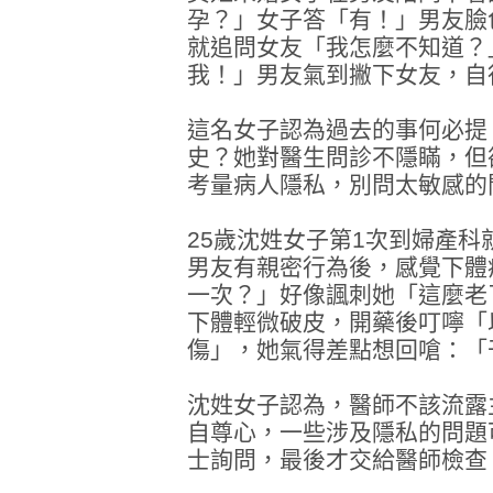
孕？」女子答「有！」男友臉
就追問女友「我怎麼不知道？
我！」男友氣到撇下女友，自
這名女子認為過去的事何必提
史？她對醫生問診不隱瞞，但
考量病人隱私，別問太敏感的
25歲沈姓女子第1次到婦產
男友有親密行為後，感覺下體
一次？」好像諷刺她「這麼老
下體輕微破皮，開藥後叮嚀「
傷」，她氣得差點想回嗆：「
沈姓女子認為，醫師不該流露
自尊心，一些涉及隱私的問題
士詢問，最後才交給醫師檢查