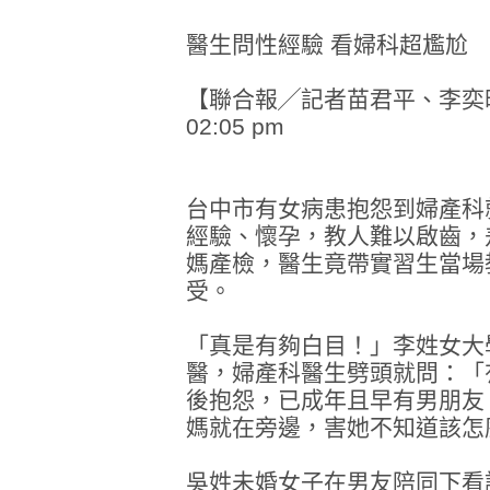
醫生問性經驗 看婦科超尷尬
【聯合報╱記者苗君平、李奕昕／台
02:05 pm
台中市有女病患抱怨到婦產科
經驗、懷孕，教人難以啟齒，
媽產檢，醫生竟帶實習生當場
受。
「真是有夠白目！」李姓女大
醫，婦產科醫生劈頭就問：「
後抱怨，已成年且早有男朋友
媽就在旁邊，害她不知道該怎
吳姓未婚女子在男友陪同下看