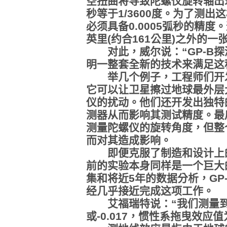
空扭曲将导致陀螺仪旋转轴出现
秒等于1/3600度。为了测出
必须具备0.0005弧秒的精度
英里(约合161公里)之外的一
对此，威尔说：“GP-B探
明一整套全新的技术来满足这
举几个例子，工程师们开发
它可以让卫星擦过地球最外层
仪的扰动。他们还开发出独特
测器从而影响其测试精度。最
测量陀螺仪的旋转角度，但整
而对其造成影响。
即便克服了制造和设计上的
前的实验本身同样是一个巨大
集和将近5年的数据分析，GP
经几乎接近完成这项工作。
艾福瑞特说：“我们测量到测
或-0.017，惯性系拖曳效应值为+