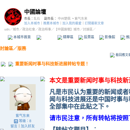
中國論壇
市長：
乱石
副市長：
中州楚佩
、
紫气东来
加入本城市
｜
推薦本城市
｜
加入我的最愛
｜
訂閱最新文章
udn
／
城市
／
政治社會
／
政治時事
／
【中國論壇】城市
／討論區／
本城市首頁
討論區
精華區
投票區
影像館
推
討論區
／
版務
看回應文
重要新闻时事与科技新进展转帖专题！
本文是重要新闻时事与科技新
凡是市民认为重要的新闻或者
闻与科技进展还是中国时事与
全部集中在此贴之下。
紫气东来
请市民注意，所有转帖将按照
等級：8
留言
｜
加入好友
【转帖文题目】︰