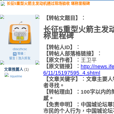
长征5重型火箭主发动机通过现场验收 堪称里程碑
【转帖文题目】︰
长征5重型火箭主发
称里程碑
【转帖人ID】︰
cbsczhcsc
【转帖人部落格链接】︰
等級：
留言
｜
加入好友
【原文作者】︰
王卫平
【原文链接】︰
http://news.i
文章推薦人
(1)
6/11/15197595_4.shtml
riquelme
【文章关键字】︰文章主要人
者寻找。
【转帖理由】：100字以内
感。
【免责申明】：中国城论坛尊
市民的个人行为，中国城论坛