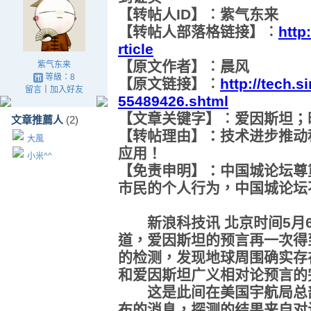
【转帖人ID】︰紫气东来
【转帖人部落格链接】︰
http
rticle
【原文作者】︰晨风
紫气东来
等級：8
【原文链接】︰
http://tech.
留言
｜
加入好友
55489426.shtml
【文章关键字】︰爱因斯坦；
文章推薦人
(2)
【转帖理由】：技术进步推动
大風
应用！
小米^^
【免责申明】：中国城论坛尊
市民的个人行为，中国城论坛
新浪科技讯 北京时间5月6
道，爱因斯坦的预言再一次得
的检测，发现地球周围确实存
和爱因斯坦广义相对论预言的
这是此间在美国宇航局总部
布的消息，探测的结果来自对