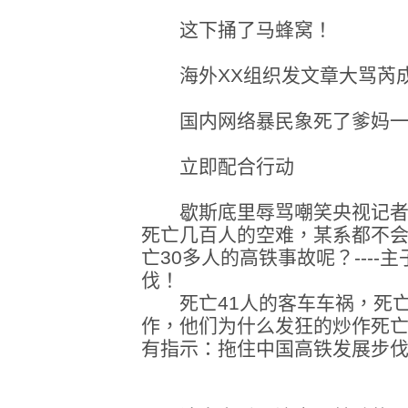
这下捅了马蜂窝！
海外XX组织发文章大骂芮
国内网络暴民象死了爹妈一
立即配合行动
歇斯底里辱骂嘲笑央视记者芮
死亡几百人的空难，某系都不
亡30多人的高铁事故呢？---
伐！
死亡41人的客车车祸，死亡
作，他们为什么发狂的炒作死亡3
有指示：拖住中国高铁发展步