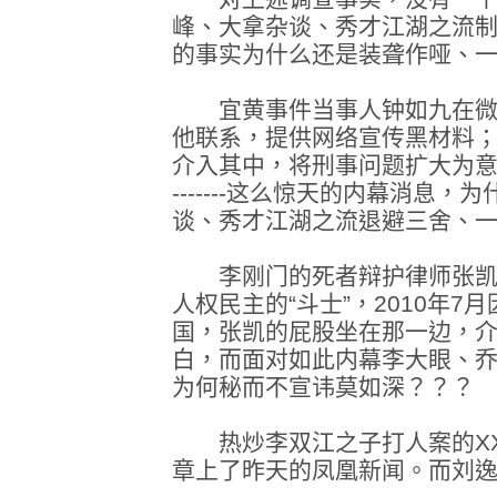
峰、大拿杂谈、秀才江湖之流
的事实为什么还是装聋作哑、
宜黄事件当事人钟如九在微
他联系，提供网络宣传黑材料
介入其中，将刑事问题扩大为意识
-------这么惊天的内幕消息
谈、秀才江湖之流退避三舍、
李刚门的死者辩护律师张凯
人权民主的“斗士”，2010年
国，张凯的屁股坐在那一边，
白，而面对如此内幕李大眼、
为何秘而不宣讳莫如深？？？
热炒李双江之子打人案的XX
章上了昨天的凤凰新闻。而刘