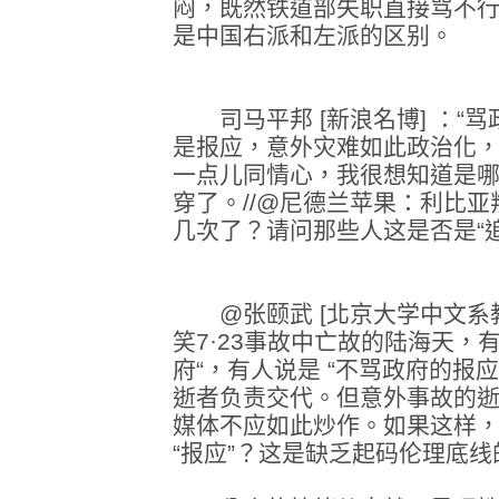
闷，既然铁道部失职直接骂不
是中国右派和左派的区别。
司马平邦 [新浪名博] ：“骂
是报应，意外灾难如此政治化，
一点儿同情心，我很想知道是
穿了。//@尼德兰苹果：利比
几次了？请问那些人这是否是“
@张颐武 [北京大学中文系教
笑7·23事故中亡故的陆海天，
府“，有人说是 “不骂政府的报应
逝者负责交代。但意外事故的
媒体不应如此炒作。如果这样
“报应”？这是缺乏起码伦理底线