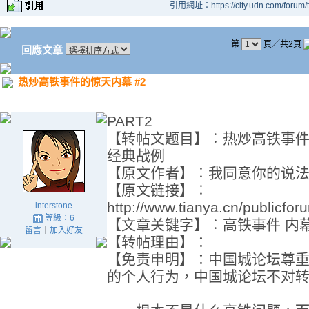
引用網址：https://city.udn.com/forum
第
頁／共2頁
回應文章
热炒高铁事件的惊天内幕 #2
PART2
【转帖文题目】︰热炒高铁事件
经典战例
【原文作者】︰我同意你的说
【原文链接】︰
http://www.tianya.cn/publicfor
interstone
等級：6
【文章关键字】︰高铁事件 内幕
留言
｜
加入好友
【转帖理由】：
【免责申明】：中国城论坛尊
的个人行为，中国城论坛不对