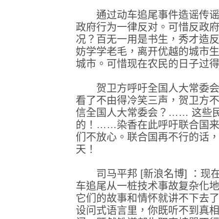
通过动车追尾事件造谣传谣
政府行为一律反对。可惜反政
况？百无一用是书生，秀才造
妨学学老毛，离开优越的城市
城市。可惜现在农民的日子过
贺卫方呼吁全国人大常委会
看了不由得冷笑三声，贺卫方
信全国人大常委会？…… 这些
的！……染香在此呼吁联合国
们不放心。联合国再不行的话
天！
司马平邦 [新浪名博] ：现
车追尾从一桩技术事故复杂化
它们的故事和情怀就讲不下去
设问式语言里，你既听不到真