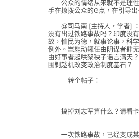
公众的情绪从来就不是理性
手在撩拨公众的G点，在引导出
@司马南 [主持人，学者] 
没有出过铁路事故吗？印度没有出过
故，恤民为德，就事论事，科
例外。岂能动辄任由阴谋者肆
由好事者起哄架秧子谣言满天
围剿趁机改变政治制度基石？
转个帖子：
搞掉刘志军算什么？请看卡
一次铁路事故，已经变成某