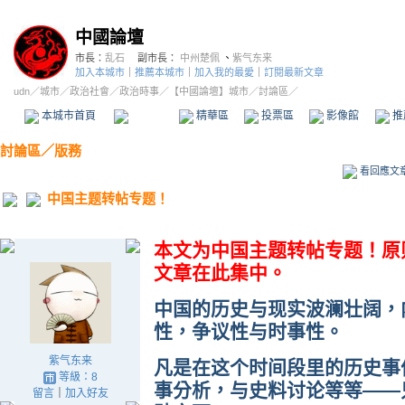
中國論壇
市長：
乱石
副市長：
中州楚佩
、
紫气东来
加入本城市
｜
推薦本城市
｜
加入我的最愛
｜
訂閱最新文章
udn
／
城市
／
政治社會
／
政治時事
／
【中國論壇】城市
／討論區／
本城市首頁
討論區
精華區
投票區
影像館
推
討論區
／
版務
看回應文
中国主题转帖专题！
本文为中国主题转帖专题！原
文章在此集中。
中国的历史与现实波澜壮阔，
性，争议性与时事性。
紫气东来
凡是在这个时间段里的历史事
等級：8
事分析，与史料讨论等等——
留言
｜
加入好友