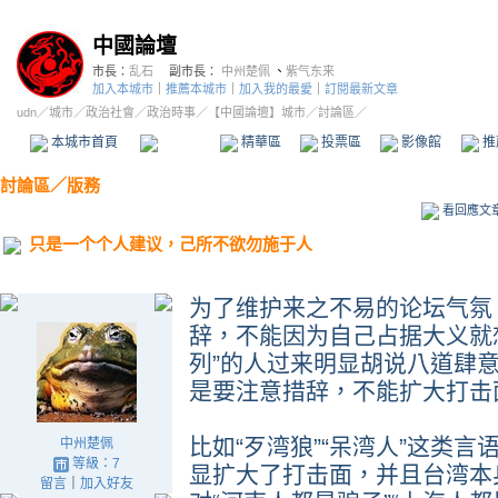
中國論壇
市長：
乱石
副市長：
中州楚佩
、
紫气东来
加入本城市
｜
推薦本城市
｜
加入我的最愛
｜
訂閱最新文章
udn
／
城市
／
政治社會
／
政治時事
／
【中國論壇】城市
／討論區／
本城市首頁
討論區
精華區
投票區
影像館
推
討論區
／
版務
看回應文
只是一个个人建议，己所不欲勿施于人
为了维护来之不易的论坛气氛
辞，不能因为自己占据大义就
列”的人过来明显胡说八道肆
是要注意措辞，不能扩大打击
比如“歹湾狼”“呆湾人”这类
中州楚佩
等級：7
显扩大了打击面，并且台湾本
留言
｜
加入好友