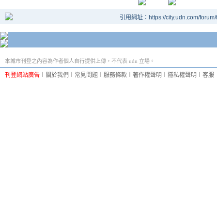
引用網址：https://city.udn.com/forum
本城市刊登之內容為作者個人自行提供上傳，不代表 udn 立場。
刊登網站廣告
︱
關於我們
︱
常見問題
︱
服務條款
︱
著作權聲明
︱
隱私權聲明
︱
客服