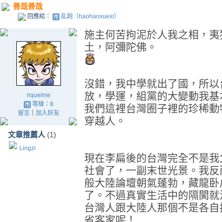
善哉善哉
回應給：
乱跑（haohaoxuexi）
施主何苦拘泥於人我之相，夷
土，阿彌陀佛。
沒錯，我中學就出了國，所以
放，學運，組黨的大變動我基
riquelme
等級：8
我們這裡台灣圈子裡的珍稀動物，Ri
留言
｜
加入好友
穿越人。
文章推薦人
(1)
Lingzi
現在李扁後的台灣完全不是我
社會了，一副末世光景。我反
般大陸論壇朝氣蓬勃，藏龍卧
了。不過真實生活中的隔閡就
台灣人跟大陸人那個不是各自
省客家呢！