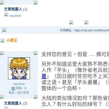
文章推薦人
(1)
riquelme
引用網址：https://city.udn.com/forum
小更正
支持您的意见，但是 .... 
另外不知道这里大家熟不熟悉
人作「芋头」（像外省老兵就
薯
」（因日据时贫穷吃不上米
谑之语。甚至「芋头番薯」（
riquelme
整体的一个自称。
等級：8
留言
｜
加入好友
大陆的类似情况如何？那些省
文章推薦人
(2)
北人？有什么好玩的绰号？（