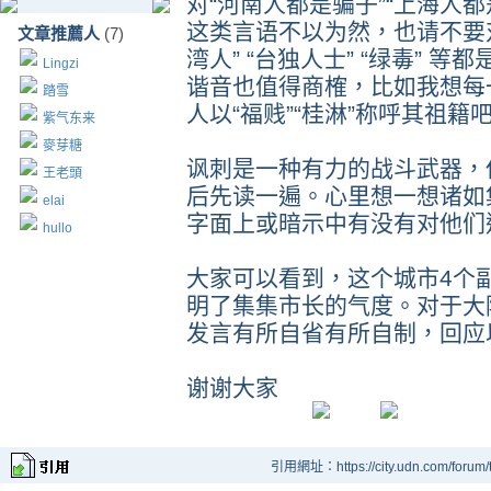
对“河南人都是骗子”“上海人都是
这类言语不以为然，也请不要
文章推薦人
(7)
湾人” “台独人士” “绿毒” 
Lingzi
谐音也值得商榷，比如我想每
踏雪
人以“福贱”“桂淋”称呼其祖
紫气东来
麥芽糖
讽刺是一种有力的战斗武器，
王老頭
后先读一遍。心里想一想诸如
elai
字面上或暗示中有没有对他们
hullo
大家可以看到，这个城市4个
明了集集市长的气度。对于大
发言有所自省有所自制，回应
谢谢大家
引用網址：https://city.udn.com/forum