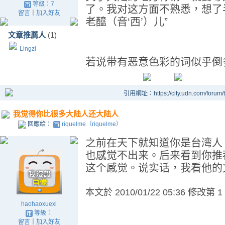
等級：7
了。我对这方面不熟悉，想了
留言
｜
加入好友
老醯（音‘西’）儿”
文章推薦人
(1)
Lingzi
若说带有恶意色彩的词似乎倒多一些
引用網址：https://city.udn.com/forum
我觉得你比很多大陆人还大陆人
回應給：
riquelme（riquelme）
之前在天下就知道你是台湾人
也感觉不出来。后来看到你推
这个感觉。说实话，我看他的
本文於
2010/01/22 05:36 修改第 1
haohaoxuexi
等級：
留言
｜
加入好友