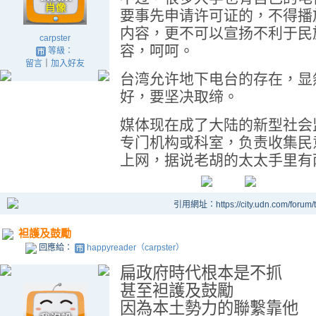
要事先申请许可证的，不得播
内容，更不可以宣扬不利于民
carpster
容，呵呵。
等級：
留言
｜
加入好友
台湾允许地下电台的存在，显
好，要坚决取缔。
媒体现在成了大陆的新型社会
专门机构或科室，负责收集民
上网，据说老胡的太太手里有
引用網址：https://city.udn.com/forum
袒護及鼓勵
回應給：
happyreader（carpster）
扁政府時代根本是不抓
甚至袒護及鼓勵
因為本土勢力的聯繫靠他