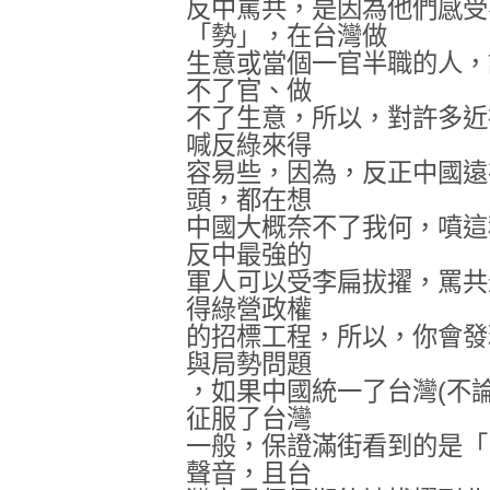
反中罵共，是因為他們感受
「勢」，在台灣做
生意或當個一官半職的人，
不了官、做
不了生意，所以，對許多近
喊反綠來得
容易些，因為，反正中國遠
頭，都在想
中國大概奈不了我何，噴這
反中最強的
軍人可以受李扁拔擢，罵共
得綠營政權
的招標工程，所以，你會發
與局勢問題
，如果中國統一了台灣(不
征服了台灣
一般，保證滿街看到的是「
聲音，且台