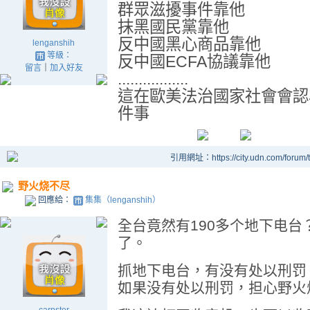
群眾滋擾事件靠他
抹黑國民黨靠他
反中國黑心商品靠他
lenganshih
等級：
反中國ECFA協議靠他
留言
｜
加入好友
.................
這在歐美法治國家社會會認
件事
引用網址：https://city.udn.com/forum
野火烧不尽
回應給：
集集（lenganshih）
全台竟然有190多个地下电
了。
抓地下电台，有没有处以刑罚
如果没有处以刑罚，担心野火