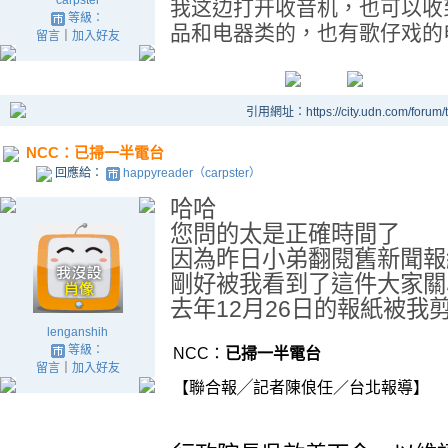
carpster
我这边打开收音机，也可以收
等級：
品和电器类的，也有歌仔戏的
留言
｜
加入好友
引用網址：https://city.udn.com/forum
NCC：已掃一半電台
回應給：
happyreader（carpster）
哈哈
您問的太是正確時間了
因為昨日小弟翻閱舊新聞報
剛好被我看到了這件大家關
去年12月26日的報紙被我
lenganshih
等級：
NCC：
已掃一半電台
留言
｜
加入好友
【聯合報╱記者陳俍任／台北報導】