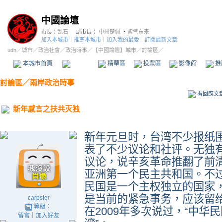
中國論壇
市長：
乱石
副市長：
中州楚佩
、
紫气东来
加入本城市
｜
推薦本城市
｜
加入我的最愛
｜
訂閱最新文章
udn
／
城市
／
政治社會
／
政治時事
／
【中國論壇】城市
／討論區／
本城市首頁
討論區
精華區
投票區
影像館
推
討論區
／
兩岸政治時事
看回應文
新年感言之扶共灭独
新年元旦时，台湾不少报纸围
表了不少议论和社评。无独
议论，说辛亥革命推翻了前
亚洲第一个民主共和国。不
民国是一个主权独立的国家
是当前的紧急事务，应该留
carpster
等級：
在2009年多次说过，“中华
留言
｜
加入好友