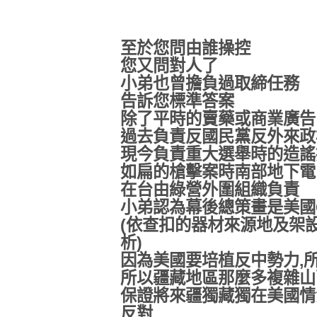
至於您問由誰操控
您又問對人了
小弟也曾擔負過取締任務
告訴您標準答案
除了平時的賣藥或商業廣告
過去負責反國民黨反外來政
現今負責重大選舉時的造謠
如扁的槍擊案時南部地下電
在台由綠營外圍組織負責
小弟認為幕後總策畫是美國C
(依查扣的器材來源地及架
析)
因為美國要培植反中勢力,
所以疆藏地區那麼多複雜山
保證將來疆獨藏獨在美國情
反對