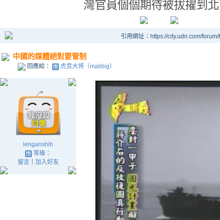
灣官員個個期待被拔擢到北
引用網址：https://city.udn.com/forum
中國的媒體絕對要管制
回應給：
虎贲大将（malibig）
lenganshih
等級：
留言
｜
加入好友