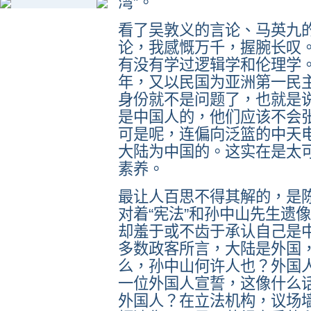
湾”。
看了吴敦义的言论、马英九
论，我感慨万千，握腕长叹
有没有学过逻辑学和伦理学
年，又以民国为亚洲第一民
身份就不是问题了，也就是
是中国人的，他们应该不会
可是呢，连偏向泛篮的中天
大陆为中国的。这实在是太
素养。
最让人百思不得其解的，是
对着“宪法”和孙中山先生遗
却羞于或不齿于承认自己是
多数政客所言，大陆是外国
么，孙中山何许人也？外国
一位外国人宣誓，这像什么
外国人？在立法机构，议场