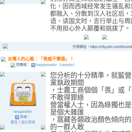
化，因而西域经常发生骚乱和
都融入、分散到汉人社区后，
语、读国文时，言行举止与周
不用担心外人颠覆和挑拨了。
引用網址：https://city.udn.com/forum
台灣人的心態：「畏威不懷德」！
回應給：
happyreader（carpster）
您分析的十分精準，就藍營
黨執政期間
，士農工商個個「畏」或「
不敢得罪綠
營當權人士，因為綠獨也是
是個大雜匯
lenganshih
等級：
，窩藏各類政治顏色傾向的
留言
｜
加入好友
的一群人敢