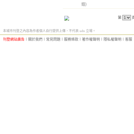
妞)
第
本城市刊登之內容為作者個人自行提供上傳，不代表 udn 立場。
刊登網站廣告
︱
關於我們
︱
常見問題
︱
服務條款
︱
著作權聲明
︱
隱私權聲明
︱
客服