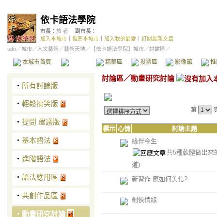
依卡語法學院
市長：
旅 者
副市長：
加入本城市
｜
推薦本城市
｜
加入我的最愛
｜
訂閱最新文章
udn
／
城市
／
人文藝術
／
藝術天地
／
【依卡語法學院】城市
／討論區／
本城市首頁
討論區
精華區
投票區
影像館
推
討論區
／
動畫研究討論
‧
所有討論版
‧
輕鬆搞笑版
第
‧
提問 建議版
標示
心情
討論主題
‧
基本語法
緣伴今生
共5種軟體做出來
‧
進階語法
道)
‧
語法應用區
新習作 應如何美化?
‧
共創作品區
劍俠情緣
‧
動畫研究討論