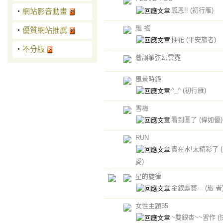
感恩!!
(初行雁)
‧
網站影音動畫
飄 搖
‧
優質網站推薦
插花
(平安旅者)
‧
不分版
暮韻箏弦幻雲霓
風景時鐘
^_^
(初行雁)
雪梅
看到圖了
(偉如優)
RUN
實在水!太精彩了
愛)
星的旋律
金釵獻藝...
(旅 者
女性主題35
~雙銀杏~~習作
(