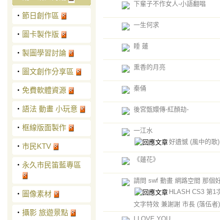
下輩子不作女人-小語翻唱
‧
節日創作區
一生何求
‧
圖卡製作版
睡 蓮
‧
製圖學習討論
熏香的月亮
‧
圖文創作分享區
秦俑
‧
免費軟體資源
‧
語法 動畫 小玩意
後宮甄嬛傳-紅顏劫-
‧
框線版面製作
一江水
好遺憾
(風中的歌)
‧
市民KTV
《蓮花》
‧
永久市民笛藍專區
請問 swf 動畫 網路空間 那個
HLASH CS3 第
‧
圖像素材
文字特效 兼謝謝 市長
(落伍者)
‧
攝影 旅遊景點
I LOVE YOU