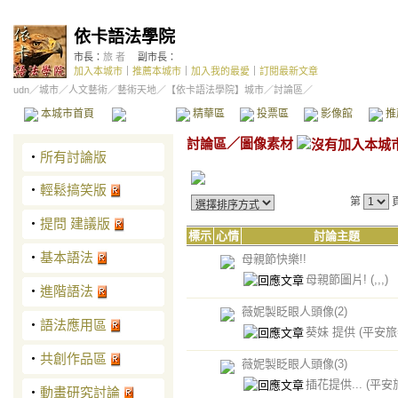
依卡語法學院
市長：
旅 者
副市長：
加入本城市
｜
推薦本城市
｜
加入我的最愛
｜
訂閱最新文章
udn
／
城市
／
人文藝術
／
藝術天地
／
【依卡語法學院】城市
／討論區／
本城市首頁
討論區
精華區
投票區
影像館
推
討論區
／
圖像素材
‧
所有討論版
‧
輕鬆搞笑版
第
‧
提問 建議版
標示
心情
討論主題
‧
基本語法
母親節快樂!!
母親節圖片!
(,,,)
‧
進階語法
薇妮製眨眼人頭像(2)
‧
語法應用區
葵妹 提供
(平安旅
‧
共創作品區
薇妮製眨眼人頭像(3)
插花提供...
(平安
‧
動畫研究討論