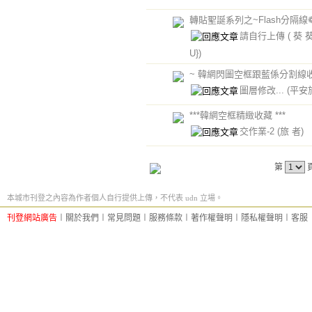
轉貼聖誕系列之~Flash分隔線
請自行上傳
( 葵 葵
U})
~ 韓網閃圖空框跟藍係分割線收
圖層修改...
(平安
***韓網空框精緻收藏 ***
交作業-2
(旅 者)
第
本城市刊登之內容為作者個人自行提供上傳，不代表 udn 立場。
刊登網站廣告
︱
關於我們
︱
常見問題
︱
服務條款
︱
著作權聲明
︱
隱私權聲明
︱
客服