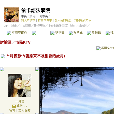
依卡語法學院
市長：
旅 者
副市長：
加入本城市
｜
推薦本城市
｜
加入我的最愛
｜
訂閱最新文章
udn
／
城市
／
人文藝術
／
藝術天地
／
【依卡語法學院】城市
／討論區／
本城市首頁
討論區
精華區
投票區
影像館
推
討論區
／
市民KTV
看回應文
**月夜愁**(響應來不及相會的歲月)
一片雲
等級：7
留言
｜
加入好友