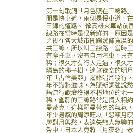
第一句歌詞「月色照在三線路
間是快車道，兩側是慢車道，
三線的道路。 像高雄火車站前
線路在當時是很新鮮的。原因
之後在各大城市開闢幾條寬廣
共三線，所以叫三線路。當時
有摩托車，沒有自用汽車，只
稀；很久才有行人走過，很久
隔島的椰子樹，遙望夜空的明月
年「古倫美亞」灌錄唱片發行
年不識愁滋味，為賦新詞強說
語流行歌壇獲得不朽地位的地一
稀，幽靜的三線路常是情人相
曼蒂克，這樣羅曼蒂克的氣氛
年少易感的周添旺以「怨嘆月
層對月興愁，表達失戀人無聊的
聲中，日本人竟將「月夜愁」