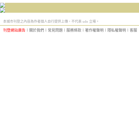
本城市刊登之內容為作者個人自行提供上傳，不代表 udn 立場。
刊登網站廣告
︱
關於我們
︱
常見問題
︱
服務條款
︱
著作權聲明
︱
隱私權聲明
︱
客服