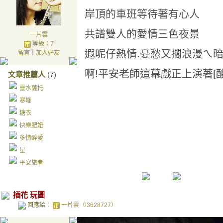
岸頂的車班等待著有心人
共譜雙人的愛情三色夜景
一片雲
等級：7
遐呢仔熱情.憂愁又擱浪漫ㄟ暗暝
留言
｜
加入好友
啊!平安老師這幕戲正上演著[
文章推薦人
(7)
靈水薩托
寒峰
糖衣
快樂肥妞
多情醉愛
星.
平安旅者
插花 玩圖
回應給：
一片雲（l3628727）