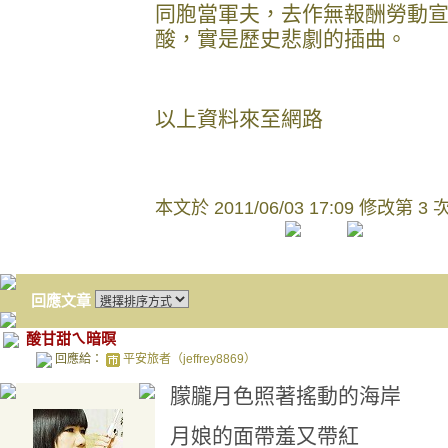
同胞當軍夫，去作無報酬勞動
酸，實是歷史悲劇的插曲。
以上資料來至網路
本文於
2011/06/03 17:09 修改第 3 
回應文章
酸甘甜ㄟ暗暝
回應給：
平安旅者（jeffrey8869）
朦朧月色照著搖動的海岸
月娘的面帶羞又帶紅