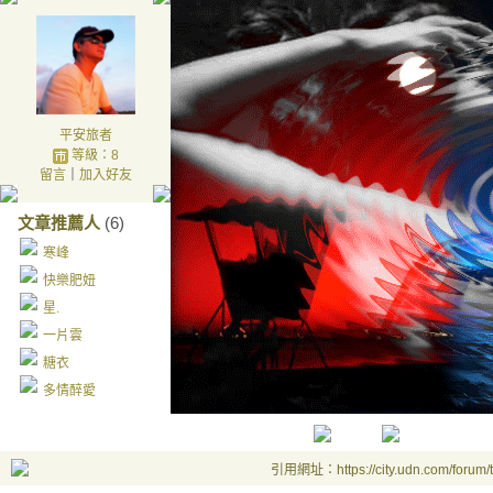
平安旅者
等級：8
留言
｜
加入好友
文章推薦人
(6)
寒峰
快樂肥妞
星.
一片雲
糖衣
多情醉愛
引用網址：https://city.udn.com/forum