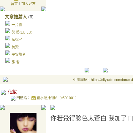
留言
｜
加入好友
文章推薦人
(6)
一片雲
葵 葵{LU LU}
薇妮~*
美賢
平安旅者
旅 者
引用網址：https://city.udn.com/forum
化妝
回應給：
靈水薩托*離*（c591001）
你若覺得臉色太蒼白 我加了