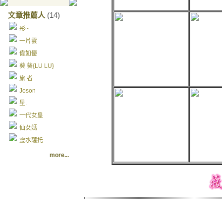
文章推薦人
(14)
彤~
一片雲
偉如優
葵 葵{LU LU}
旅 者
Joson
星.
一代女皇
仙女媽
靈水薩托
more...