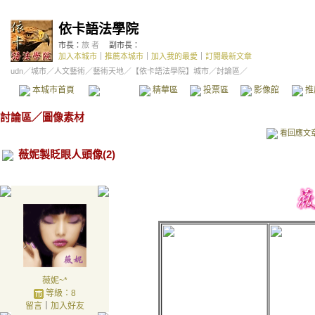
依卡語法學院
市長：
旅 者
副市長：
加入本城市
｜
推薦本城市
｜
加入我的最愛
｜
訂閱最新文章
udn
／
城市
／
人文藝術
／
藝術天地
／
【依卡語法學院】城市
／討論區／
本城市首頁
討論區
精華區
投票區
影像館
推
討論區
／
圖像素材
看回應文
薇妮製眨眼人頭像(2)
薇妮~*
等級：8
留言
｜
加入好友