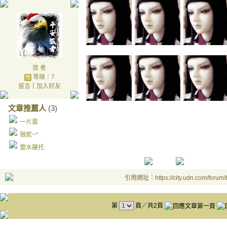
旅 者
等級：7
留言
｜
加入好友
文章推薦人
(3)
一片雲
薇妮~*
靈水薩托
引用網址：https://city.udn.com/forum
第
頁／共2頁