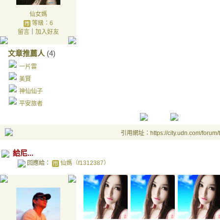
仙女媽
等級：6
留言
｜
加入好友
文章推薦人
(4)
一片雲
美賢
神仙仙子
平安旅者
引用網址：https://city.udn.com/forum
給尼...
回應給：
仙媽（f1312387）