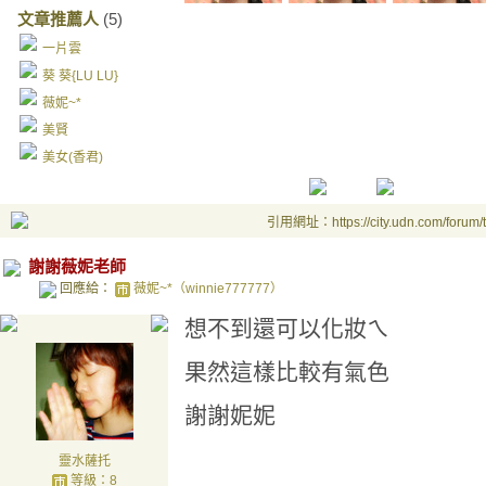
文章推薦人
(5)
一片雲
葵 葵{LU LU}
薇妮~*
美賢
美女(香君)
引用網址：https://city.udn.com/forum
謝謝薇妮老師
回應給：
薇妮~*（winnie777777）
想不到還可以化妝ㄟ
果然這樣比較有氣色
謝謝妮妮
靈水薩托
等級：8