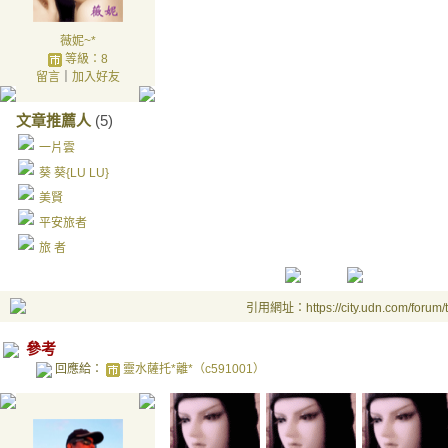
薇妮~*
等級：8
留言
｜
加入好友
文章推薦人
(5)
一片雲
葵 葵{LU LU}
美賢
平安旅者
旅 者
引用網址：https://city.udn.com/forum
參考
回應給：
靈水薩托*離*（c591001）