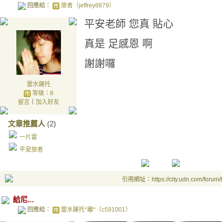
回應給：
旅者（jeffrey8879）
平安老師 您真 貼心
真是 足感恩 啊
謝謝囉
靈水薩托
等級：8
留言
｜
加入好友
文章推薦人
(2)
一片雲
平安旅者
引用網址：https://city.udn.com/forum
給尼...
回應給：
靈水薩托*離*（c591001）