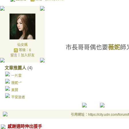
仙女媽
市長哥哥偶也要
薇妮
師
等級：6
留言
｜
加入好友
文章推薦人
(4)
一片雲
薇妮~*
美賢
平安旅者
引用網址：https://city.udn.com/forum
感謝適時伸出援手