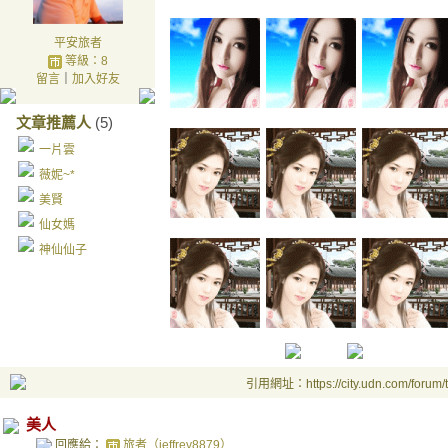
平安旅者
等級：8
留言
｜
加入好友
文章推薦人
(5)
一片雲
薇妮~*
美賢
仙女媽
神仙仙子
引用網址：https://city.udn.com/forum
美人
回應給：
旅者（jeffrey8879）