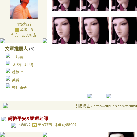
平安旅者
等級：8
留言
｜
加入好友
文章推薦人
(5)
一片雲
葵 葵{LU LU}
薇妮~*
美賢
神仙仙子
引用網址：https://city.udn.com/forum
請教平安&妮妮老師
回應給：
平安旅者（jeffrey8869）