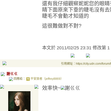
還有我仔細觀察妮妮您的眼睛
睛下面原來下垂的睫毛沒有去
睫毛不會動才知道的
這很難做對不對?
本文於
2011/02/25 23:31 修改第 1
引用網址：https://city.udn.com/forum
謝ㄍㄍ
回應給：
平安旅者（jeffrey8869）
效率快~
謝ㄍㄍ