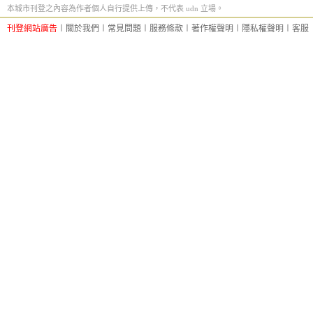
本城市刊登之內容為作者個人自行提供上傳，不代表 udn 立場。
刊登網站廣告
︱
關於我們
︱
常見問題
︱
服務條款
︱
著作權聲明
︱
隱私權聲明
︱
客服