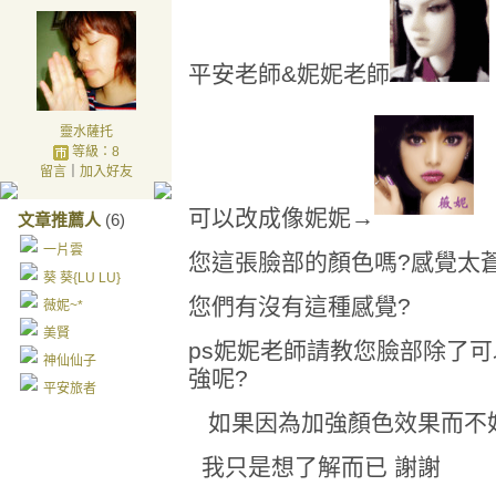
平安老師&妮妮老師
靈水薩托
等級：8
留言
｜
加入好友
可以改成像妮妮→
文章推薦人
(6)
一片雲
您這張臉部的顏色嗎?感覺太
葵 葵{LU LU}
您們有沒有這種感覺?
薇妮~*
美賢
ps妮妮老師請教您臉部除了
神仙仙子
強呢?
平安旅者
如果因為加強顏色效果而不好
我只是想了解而已 謝謝