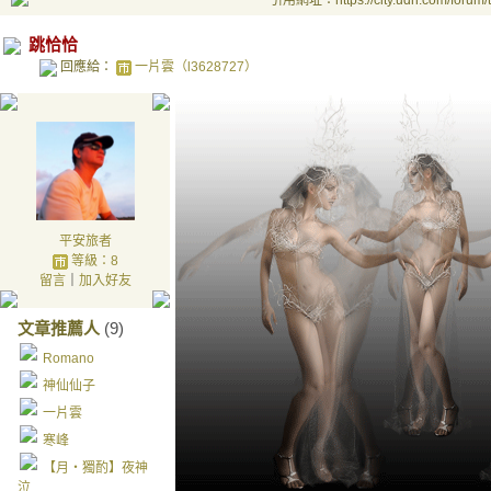
引用網址：https://city.udn.com/forum
啊夢
輕輕
跳恰恰
回應給：
一片雲（l3628727）
一片
平安旅者
等級：8
留言
｜
加入好友
文章推薦人
(9)
Romano
神仙仙子
一片雲
寒峰
【月‧獨酌】夜神
泣