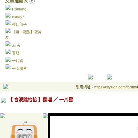
文章推薦人
(8)
Romano
candy ~
神仙仙子
【月‧獨酌】夜神
泣
旅 者
寒峰
一片雲
平安旅者
引用網址：https://city.udn.com/forum
【 含淚跳恰恰 】翻唱 ／ 一片雲