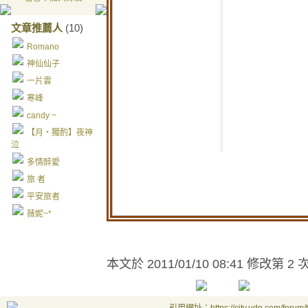
想欲
文章推薦人
(10)
不通
Romano
神仙仙子
甭問
一片雲
無愛
寒峰
雖然
candy ~
【月‧獨酌】夜神
雖然
泣
我嘛
多情醉愛
阮的
旅 者
平安旅者
惦在
薇妮~*
是含
偏偏
本文於
2011/01/10 08:41 修改第 2 
因為
無情