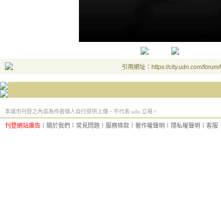
引用網址：https://city.udn.com/forum
本城市刊登之內容為作者個人自行提供上傳，不代表 udn 立場。
刊登網站廣告
︱
關於我們
︱
常見問題
︱
服務條款
︱
著作權聲明
︱
隱私權聲明
︱
客服