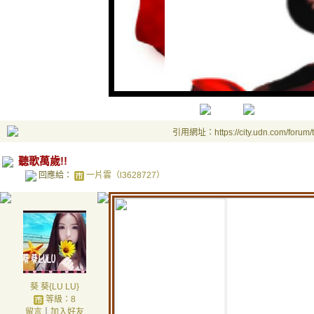
引用網址：https://city.udn.com/forum
聽歌萬歲!!
回應給：
一片雲（l3628727）
葵 葵{LU LU}
等級：8
【含
留言
｜
加入好友