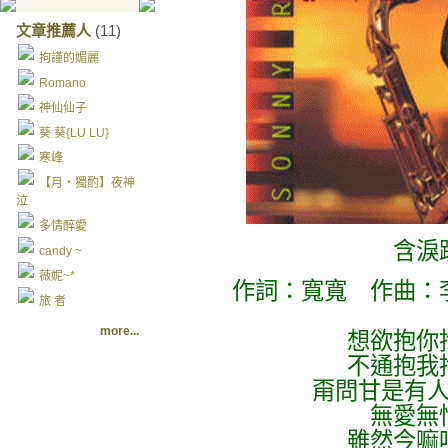
文章推薦人
(11)
拘謹的媚麗
Romano
神仙仙子
葵 葵{LU LU}
寒峰
【月‧獨酌】夜神
泣
多情醉愛
含淚
candy ~
薇妮~*
作詞：寬寬 作曲：
旅 者
more...
想欲抱你
不通抱我
甭問甘是有
無愛無
雖然今嘛