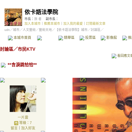
依卡語法學院
市長：
旅 者
副市長：
加入本城市
｜
推薦本城市
｜
加入我的最愛
｜
訂閱最新文章
udn
／
城市
／
人文藝術
／
藝術天地
／
【依卡語法學院】城市
／討論區／
本城市首頁
討論區
精華區
投票區
影像館
推
討論區
／
市民KTV
看回應文
**含淚跳恰恰**
一片雲
等級：7
留言
｜
加入好友