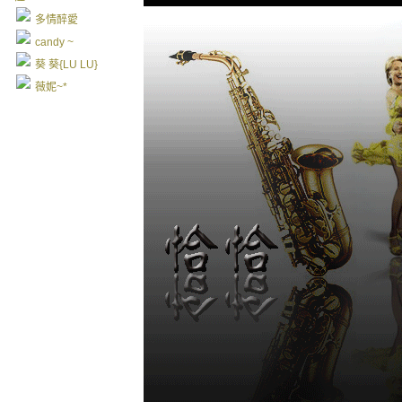
多情醉愛
candy ~
葵 葵{LU LU}
薇妮~*