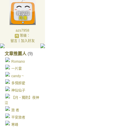
azs7958
等級：
留言
｜
加入好友
文章推薦人
(9)
Romano
一片雲
candy ~
多情醉愛
神仙仙子
【月‧獨酌】夜神
泣
旅 者
平安旅者
寒峰