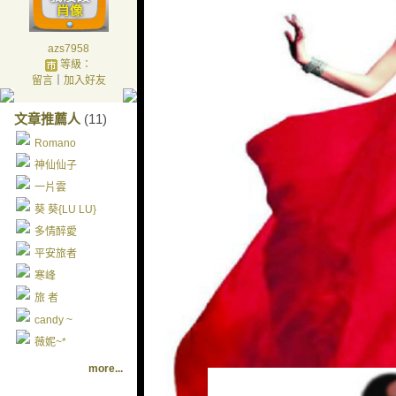
azs7958
等級：
留言
｜
加入好友
文章推薦人
(11)
Romano
神仙仙子
一片雲
葵 葵{LU LU}
多情醉愛
平安旅者
寒峰
旅 者
candy ~
薇妮~*
more...