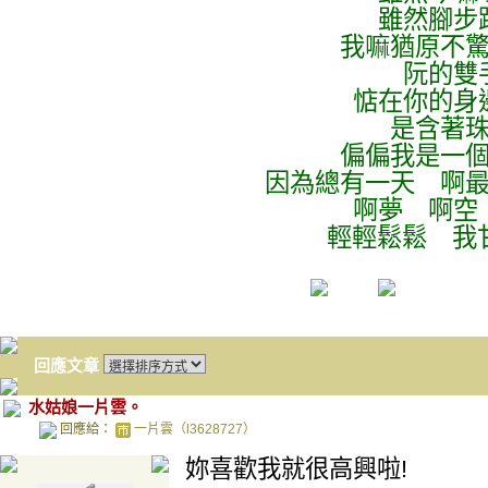
雖然腳步
我嘛猶原不
阮的雙
惦在你的身
是含著
偏偏我是一
因為總有一天 啊
啊夢 啊空
輕輕鬆鬆 我
回應文章
水姑娘一片雲。
回應給：
一片雲（l3628727）
妳喜歡我就很高興啦!