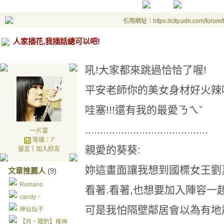
引用網址：https://city.udn.com/forum
人家插花,我插話總可以吧!
吼!大家都來跳過恰恰了喔!
平安老師你的美女身材好火辣
哇塞!!!還有我的最愛ㄋㄟˇ
.........................................
一片雲
等級：7
親愛的葵葵:
留言
｜
加入好友
妳這畫面讓我想到國標女王劉
文章推薦人
(9)
Romano
看著.看著,也想要加入陣容一
candy ~
可是我怕隔壁鄰居會以為有地
神仙仙子
【月‧獨酌】夜神