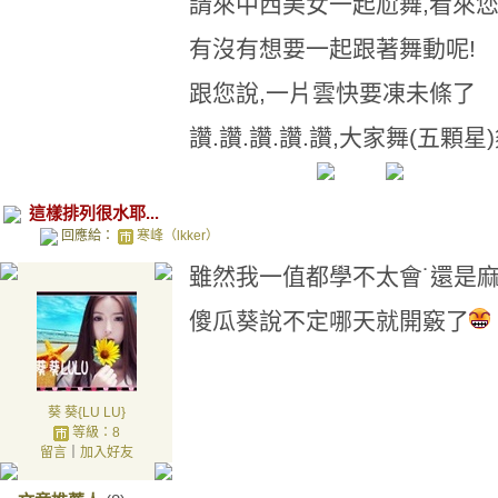
請來中西美女一起尬舞,看來您
有沒有想要一起跟著舞動呢!
跟您說,一片雲快要凍未條了
讚.讚.讚.讚.讚,大家舞(五顆星
這樣排列很水耶...
回應給：
寒峰（lkker）
雖然我一值都學不太會˙還是麻
傻瓜葵說不定哪天就開竅了
葵 葵{LU LU}
等級：8
留言
｜
加入好友