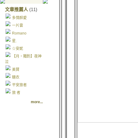
文章推薦人
(11)
多情醉愛
一片雲
Romano
星.
☆安妮
【月‧獨酌】夜神
泣
美賢
糖衣
平安旅者
旅 者
more...