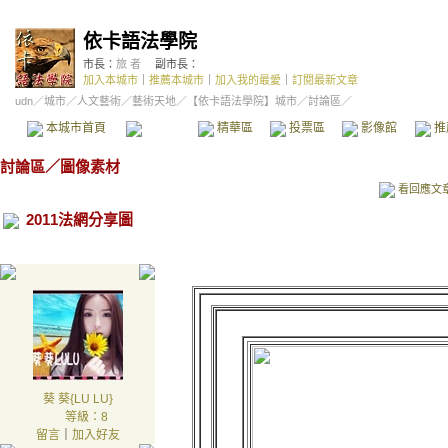
依卡語法學院
市長：
旅 者
副市長：
加入本城市
｜
推薦本城市
｜
加入我的最愛
｜
訂閱最新文章
udn
／
城市
／
人文藝術
／
藝術天地
／
【依卡語法學院】城市
／討論區／
本城市首頁
討論區
精華區
投票區
影像館
推
討論區
／
圖像素材
看回應文
2011法網分享圖
葵 葵{LU LU}
等級：8
留言
｜
加入好友