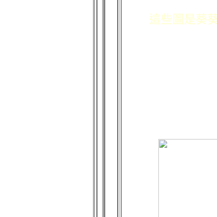
這些圖是葵葵