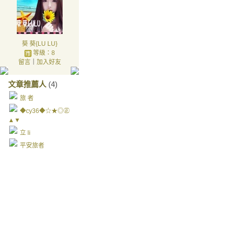
葵 葵{LU LU}
等級：8
留言
｜
加入好友
文章推薦人
(4)
旅 者
◆cy36◆☆★◎㊣
▲▼
立 li
平安旅者