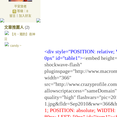
十五中秋 遙南
平安旅者
等級：8
望
留言
｜
加入好友
月影盪波 憶故
文章推薦人
(2)
人
【月‧獨酌】夜神
泣
candy ~
<div style="POSITION: relative
0px" id="table1
"
>
<embed height=
shockwave-flash"
pluginspage="http://www.macrome
width="366"
src="http://www.crazyprofile.com
allowscriptaccess="sameDomain"
quality="high" flashvars="pic=
1.jpg&fldr=Sep2010&ww=366&h
1; POSITION: absolute; WIDTH:
80px; LEFT: 50px" id="item1"><