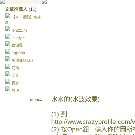
文章推薦人
(11)
【月‧獨酌】夜神
泣
fen22179
candy ~
偉如優
egjc888
葵 葵{LU LU}
花語
立 li
糖衣
旅 者
水水的(水波效果)
more...
(1) 到
http://www.crazyprofile.com/
(2) 按Open鈕 , 輸入你的圖