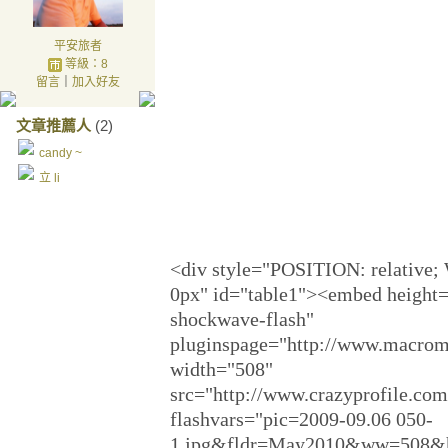
平安旅者
等級：8
留言
｜
加入好友
文章推薦人
(2)
candy ~
立 li
<div style="POSITION: relative
0px" id="table1"><embed height=
shockwave-flash"
pluginspage="http://www.macrome
width="508"
src="http://www.crazyprofile.com
flashvars="pic=2009-09.06 050-
1.jpg&fldr=May2010&ww=508&hh