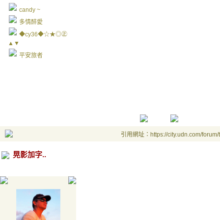
candy ~
多情醉愛
◆cy36◆☆★◎㊣
▲▼
平安旅者
引用網址：https://city.udn.com/forum
晃影加字..