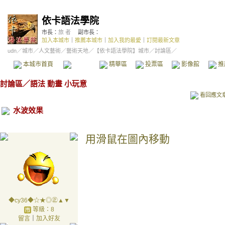
依卡語法學院
市長：
旅 者
副市長：
加入本城市
｜
推薦本城市
｜
加入我的最愛
｜
訂閱最新文章
udn
／
城市
／
人文藝術
／
藝術天地
／
【依卡語法學院】城市
／討論區／
本城市首頁
討論區
精華區
投票區
影像館
推
討論區
／
語法 動畫 小玩意
看回應文
水波效果
用滑鼠在圖內移動
◆cy36◆☆★◎㊣▲▼
等級：8
留言
｜
加入好友