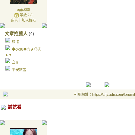
egjc888
等級：8
留言
｜
加入好友
文章推薦人
(4)
旅 者
◆cy36◆☆★◎㊣
▲▼
立 li
平安旅者
引用網址：https://city.udn.com/forum
試試看