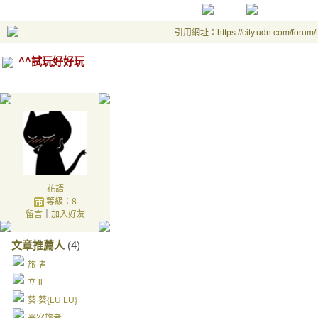
引用網址：https://city.udn.com/forum
^^試玩好好玩
花語
等級：8
留言
｜
加入好友
文章推薦人
(4)
旅 者
立 li
葵 葵{LU LU}