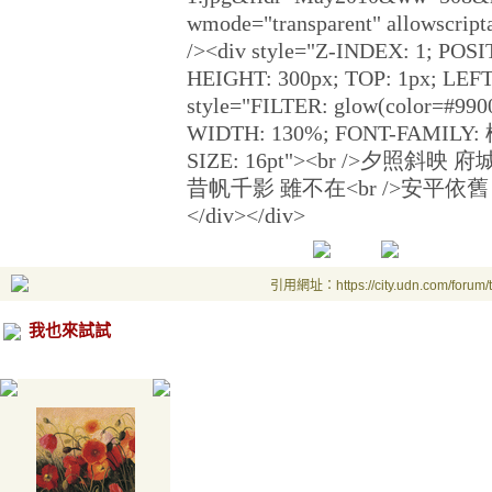
wmode="transparent" allowscrip
/><div style="Z-INDEX: 1; POSI
HEIGHT: 300px; TOP: 1px; LEFT:
style="FILTER: glow(color=#99
WIDTH: 130%; FONT-FAMILY: 
SIZE: 16pt"><br />夕照斜映 
昔帆千影 雖不在<br />安平依舊 臨滄海<
</div></div>
引用網址：https://city.udn.com/forum
我也來試試