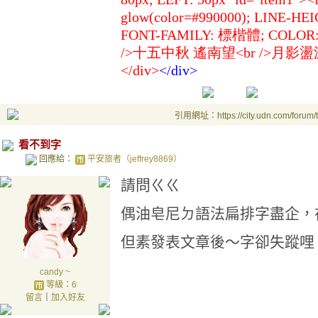
glow(color=#990000); LINE-HE
FONT-FAMILY: 標楷體; COLOR: #f
/>十五中秋 遙南望<br />月影盪波 憶故
</div>
</
div>
引用網址：https://city.udn.com/forum
看不到字
回應給：
平安旅者（jeffrey8869）
請問ㄍㄍ
偶油皂尼ㄉ語法扁排字盡企，
但素發表文章後～字卻失蹤哩
candy ~
等級：6
留言
｜
加入好友