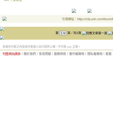
平安旅者
引用網址：https://city.udn.com/forum
第
頁／共2頁
本城市刊登之內容為作者個人自行提供上傳，不代表 udn 立場。
刊登網站廣告
︱
關於我們
︱
常見問題
︱
服務條款
︱
著作權聲明
︱
隱私權聲明
︱
客服