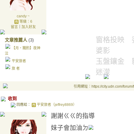
candy ~
等級：6
留言
｜
加入好友
窗格投映 
文章推薦人
(3)
【月‧獨酌】夜神
婆影
泣
玉盤鑲金 
平安旅者
旅 者
迷濛
引用網址：https://city.udn.com/forum
收到
回應給：
平安旅者（jeffrey8869）
謝謝ㄍㄍ的指導
妹子會加油ㄉ