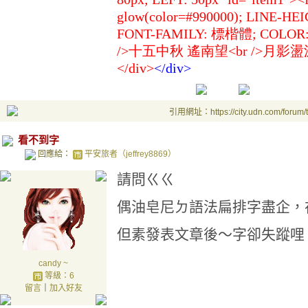
glow(color=#990000); LINE-HE
FONT-FAMILY: 標楷體; COLOR: #f
/>十五中秋 遙南望<br />月影盪波 憶故
</div>
</
div>
引用網址：https://city.udn.com/forum
看不到字
回應給：
平安旅者（jeffrey8869）
請問ㄍㄍ
偶油皂尼ㄉ語法扁排字盡企，
但素發表文章後～字卻失蹤哩
candy ~
等級：6
留言
｜
加入好友