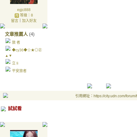
egjc888
等級：8
留言
｜
加入好友
文章推薦人
(4)
旅 者
◆cy36◆☆★◎㊣
▲▼
立 li
平安旅者
引用網址：https://city.udn.com/forum
試試看