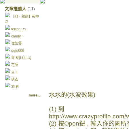
文章推薦人
(11)
【月‧獨酌】夜神
泣
fen22179
candy ~
偉如優
egjc888
葵 葵{LU LU}
花語
立 li
糖衣
旅 者
水水的(水波效果)
more...
(1) 到
http://www.crazyprofile.com/
(2) 按Open鈕 , 輸入你的圖