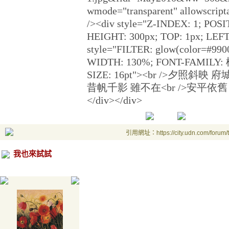
wmode="transparent" allowscrip
/><div style="Z-INDEX: 1; POSI
HEIGHT: 300px; TOP: 1px; LEFT:
style="FILTER: glow(color=#99
WIDTH: 130%; FONT-FAMILY: 
SIZE: 16pt"><br />夕照斜映 
昔帆千影 雖不在<br />安平依舊 臨滄海<
</div></div>
引用網址：https://city.udn.com/forum
我也來試試