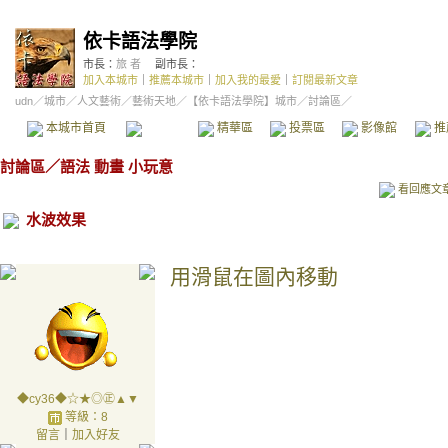
依卡語法學院
市長：
旅 者
副市長：
加入本城市
｜
推薦本城市
｜
加入我的最愛
｜
訂閱最新文章
udn
／
城市
／
人文藝術
／
藝術天地
／
【依卡語法學院】城市
／討論區／
本城市首頁
討論區
精華區
投票區
影像館
推
討論區
／
語法 動畫 小玩意
看回應文
水波效果
用滑鼠在圖內移動
◆cy36◆☆★◎㊣▲▼
等級：8
留言
｜
加入好友