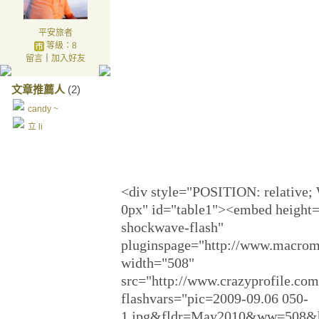
平安旅者
等級：8
留言
｜
加入好友
文章推薦人
(2)
candy ~
立 li
<div style="POSITION: relative
0px" id="table1"><embed height=
shockwave-flash"
pluginspage="http://www.macrome
width="508"
src="http://www.crazyprofile.com
flashvars="pic=2009-09.06 050-
1.jpg&fldr=May2010&ww=508&hh