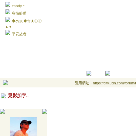
candy ~
多情醉愛
◆cy36◆☆★◎㊣
▲▼
平安旅者
引用網址：https://city.udn.com/forum
晃影加字..