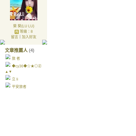
葵 葵{LU LU}
等級：8
留言
｜
加入好友
文章推薦人
(4)
旅 者
◆cy36◆☆★◎㊣
▲▼
立 li
平安旅者