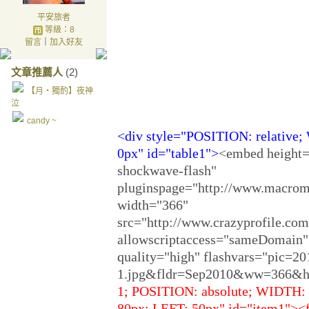
十五中秋 遙南
平安旅者
等級：8
望
留言
｜
加入好友
月影盪波 憶故
文章推薦人
(2)
人
【月‧獨酌】夜神
泣
candy ~
<div style="POSITION: relative
0px" id="table1
"
>
<embed height=
shockwave-flash"
pluginspage="http://www.macrome
width="366"
src="http://www.crazyprofile.com
allowscriptaccess="sameDomain"
quality="high" flashvars="pic=
1.jpg&fldr=Sep2010&ww=366&h
1; POSITION: absolute; WIDTH:
80px; LEFT: 50px" id="item1"><