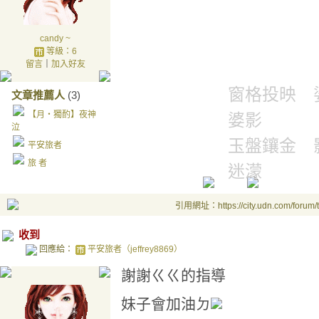
candy ~
等級：6
留言
｜
加入好友
窗格投映 
文章推薦人
(3)
【月‧獨酌】夜神
婆影
泣
玉盤鑲金 
平安旅者
旅 者
迷濛
引用網址：https://city.udn.com/forum
收到
回應給：
平安旅者（jeffrey8869）
謝謝ㄍㄍ的指導
妹子會加油ㄉ