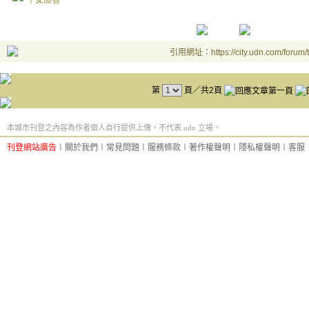
平安旅者
引用網址：https://city.udn.com/forum
第
頁／共2頁
本城市刊登之內容為作者個人自行提供上傳，不代表 udn 立場。
刊登網站廣告
︱
關於我們
︱
常見問題
︱
服務條款
︱
著作權聲明
︱
隱私權聲明
︱
客服