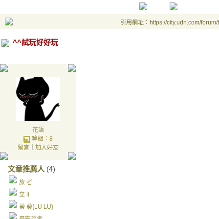
引用網址：https://city.udn.com/forum
^^試玩好好玩
花語
等級：8
留言
｜
加入好友
文章推薦人
(4)
旅 者
立 li
葵 葵{LU LU}