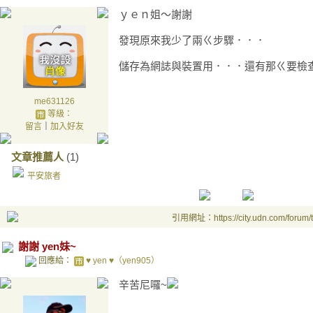
ｙｅｎ姐～謝謝
發現原來我少了兩ㄍ步驟．．．
儲存為網誌與裝置用．．．還有那ㄍ要檢
me631126
等級：
留言
｜
加入好友
文章推薦人
(1)
平安旅者
引用網址：https://city.udn.com/forum
謝謝 yen妹~
回應給：
♥ yen ♥（yen905）
辛苦尼囉~