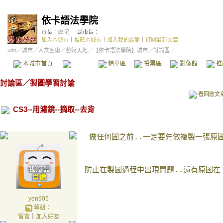
依卡語法學院
市長：
旅 者
副市長：
加入本城市
｜
推薦本城市
｜
加入我的最愛
｜
訂閱最新文章
udn
／
城市
／
人文藝術
／
藝術天地
／
【依卡語法學院】城市
／討論區／
本城市首頁
討論區
精華區
投票區
影像館
推
討論區
／
製圖學習討論
看回應文
CS3--用濾鏡--摘取--去背
yen905
等級：
留言
｜
加入好友