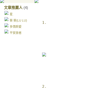
文章推薦人
(4)
星.
葵 葵{LU LU}
多情醉愛
平安旅者