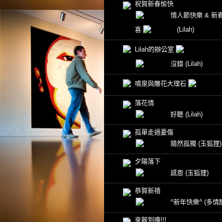
祝賀新春愉快
情人節快樂 & 新
喜
(Lilah)
Lilah的辦公室
沒錯
(Lilah)
噴泉與雕花大理石
落花情
好聽
(Lilah)
孤單走過憂傷
隨然孤獨
(玉狐狸)
夕陽落下
感恩
(玉狐狸)
恭賀新禧
^新年快樂^
(多情
來報到嚕!!!