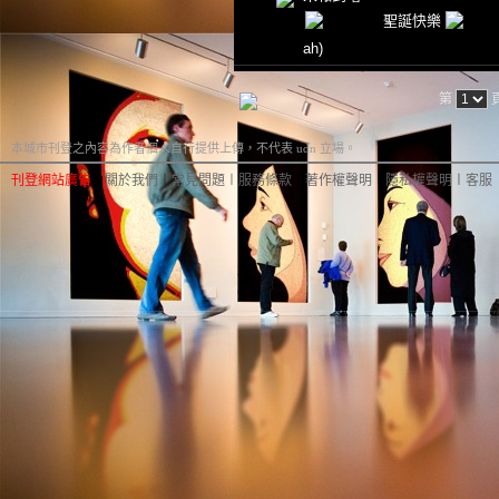
聖誕快樂
ah)
第
本城市刊登之內容為作者個人自行提供上傳，不代表 udn 立場。
刊登網站廣告
︱
關於我們
︱
常見問題
︱
服務條款
︱
著作權聲明
︱
隱私權聲明
︱
客服