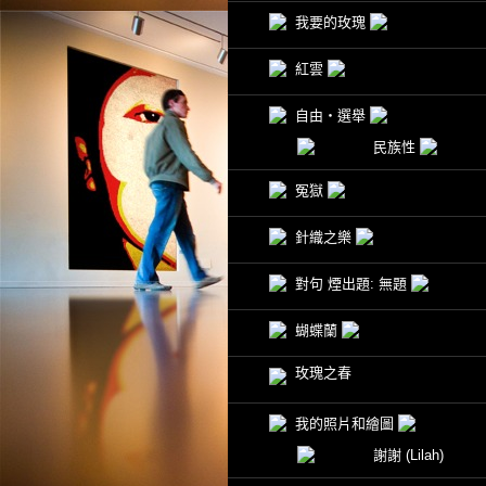
我要的玫瑰
紅雲
自由‧選舉
民族性
冤獄
針織之樂
對句 煙出題: 無題
蝴蝶蘭
玫瑰之春
我的照片和繪圖
謝謝
(Lilah)