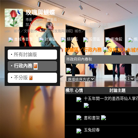
玫瑰與蝴蝶
市長：
Lilah
副市長：
加入本城市
｜
推薦本城市
｜
加入我的最愛
｜
訂閱最新文章
udn
／
城市
／
文學創作
／
詩詞
／
【玫瑰與蝴蝶】城市
／討論區／
本城市首頁
討論區
精華區
投票區
影像館
推
討論區
／
行政內務
‧
所有討論版
市政府府內春秋
‧
行政內務
‧
不分版
第
標示
心情
討論主題
十五年開一次的墨西哥仙人掌
書和書架
玉兔迎春