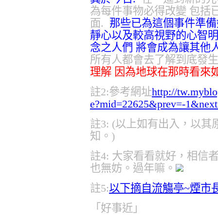
為每件事物必得改變 包括
面.
那些已為這個事件準備
靜心以及較高視野的心智明
念之人們 將會成為讓其他
所有人都會去了解到底發生
理解 因為地球在那時看來如此完
註2:參考網址
http://tw.mybl
e?mid=22625&prev=-1&nex
註3: (以上如有出入，以
知。)
註4: 大家看看就好，相
也無妨。過年嘛。
註5:
以下摘自流觴亭~煙市長
「好事近」