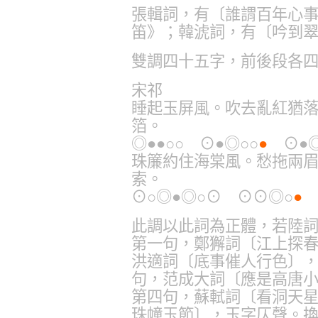
張輯詞，有〔誰謂百年心
笛》；韓淲詞，有〔吟到
雙調四十五字，前後段各
宋祁
睡起玉屏風。吹去亂紅猶
箔。
◎●●○○ ⊙●◎○○
●
⊙●◎
珠簾約住海棠風。愁拖兩
索。
⊙○◎●◎○⊙ ⊙⊙◎○
●
◎
此調以此詞為正體，若陸
第一句，鄭獬詞〔江上探
洪適詞〔底事催人行色〕
句，范成大詞〔應是高唐
第四句，蘇軾詞〔看洞天
珠幢玉節〕，玉字仄聲。