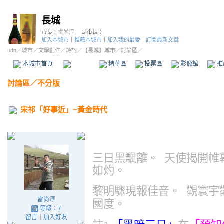
長城
市長：
雷尚淳
副市長：
加入本城市
｜
推薦本城市
｜
加入我的最愛
｜
訂閱最新文章
udn
／
城市
／
文學創作
／
詩詞
／
【長城】城市
／討論區／
本城市首頁
討論區
精華區
投票區
影像館
推
討論區
／
不分版
宋祁「好事近」~黃金時代
三日黑飄離。
天使揭開帷
如灼。
黎明驟現報佳音。
觀寰宇
雷尚淳
國度。
等級：7
留言
｜
加入好友