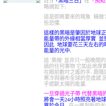
註1
:「黑暗三日」
在
「預知
略摘如下:
這是即將要來的現象 稱做'
些恐懼.
這樣的黑暗是肇因於地球正
能量帶的外緣相當厚實 並
因此 地球要花三天左右的
能量的光中.
這 '黑暗' 並非只一般晚間
過的任何事物 它如此地厚
在眼前數吋之遙的手. 跟
寒冷與遍布全球的空虛感 
乎遮斷太陽的能量.
一旦穿過光子帶 代替黑暗
將會一天24小時照亮著地
異於今日.
在一進到新的光中