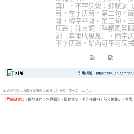
真〕，不字仄聲；蘇軾詞
聲，在字仄聲。第二句，
聲，樽字平聲。第三句，
仄聲；陳克詞〔醉帽風鬟
詞〔幸雨收風息〕，雨字
不字仄聲。譜內可平可仄
引用網址：https://city.udn.com/for
本城市刊登之內容為作者個人自行提供上傳，不代表 udn 立場。
刊登網站廣告
︱
關於我們
︱
常見問題
︱
服務條款
︱
著作權聲明
︱
隱私權聲明
︱
客服