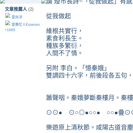
讀 煙市長詩~「從我做起」有感
文章推薦人
(2)
從我做起
雷尚淳
愛賽尼人Essenes
維根共實行，
+1689
素食利長生。
種族多繁衍，
人間不了情。
另附 李白。「憶秦娥」
雙調四十六字，前後段各五句
簫聲咽。秦娥夢斷秦樓月。秦
⊙⊙● ⊙○◎●○○● ○○●疊
樂遊原上清秋節。咸陽古道音