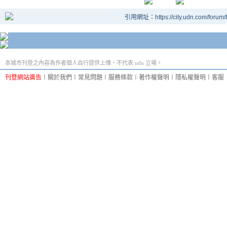
引用網址：https://city.udn.com/forum
本城市刊登之內容為作者個人自行提供上傳，不代表 udn 立場。
刊登網站廣告
︱
關於我們
︱
常見問題
︱
服務條款
︱
著作權聲明
︱
隱私權聲明
︱
客服