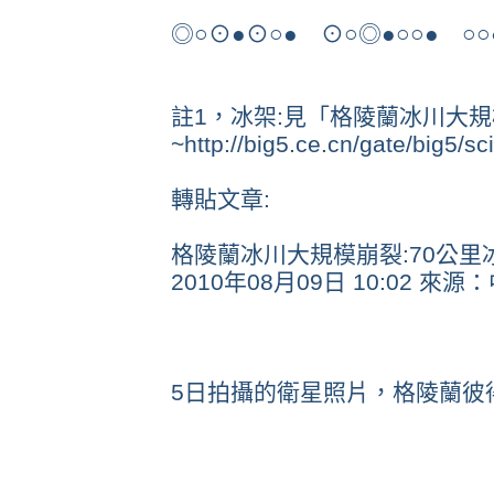
◎○⊙●⊙○● ⊙○◎●○○● ○
註1，冰架:見「格陵蘭冰川大規模
~http://big5.ce.cn/gate/big5/
轉貼文章:
格陵蘭冰川大規模崩裂:70公里冰
2010年08月09日 10:02 
5日拍攝的衛星照片，格陵蘭彼