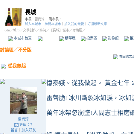
長城
市長：
雷尚淳
副市長：
加入本城市
｜
推薦本城市
｜
加入我的最愛
｜
訂閱最新文章
udn
／
城市
／
文學創作
／
詩詞
／
【長城】城市
／討論區／
本城市首頁
討論區
精華區
投票區
影像館
推
討論區
／
不分版
看回應文
從我做起
憶秦娥。從我做起。 黃金七年 201
雷聲脆! 冰川斷裂冰如淚，冰
萬年冰架忽崩墜!人間志士相磨
雷尚淳
等級：7
留言
｜
加入好友