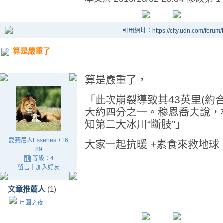
引用網址：https://city.udn.com/forum
算是嚴重了
算是嚴重了，
「此次崩裂導致其43英里(約
大約四分之一。穆恩喬夫說，
知第二大冰川“斷肢”」
愛賽尼人Essenes +16
大家一起抗暖 +素食來救地球
89
等級：4
留言
｜
加入好友
文章推薦人
(1)
月圓之夜