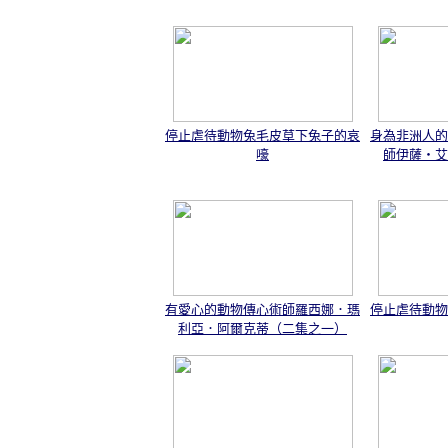
停止虐待動物兔毛皮草下兔子的哀
身為非洲人的
嚎
師伊薩‧艾
有愛心的動物傳心術師羅西娜．瑪
停止虐待動物
利亞．阿爾克蒂（二集之一）