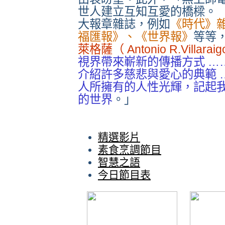
世人建立互知互愛的橋樑。 
大報章雜誌，例如
《時代》
福匯報》、《世界報》
等等
萊格薩（ Antonio R.Villaraig
視界帶來嶄新的傳播方式 …
介紹許多慈悲與愛心的典範 …
人所擁有的人性光輝，記起
的世界
。」
精選影片
素食烹調節目
智慧之語
今日節目表