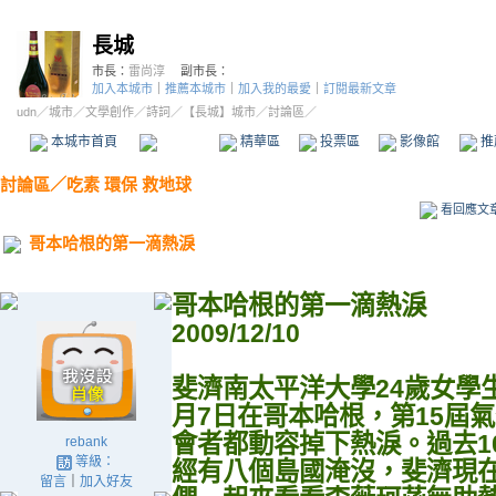
長城
市長：
雷尚淳
副市長：
加入本城市
｜
推薦本城市
｜
加入我的最愛
｜
訂閱最新文章
udn
／
城市
／
文學創作
／
詩詞
／
【長城】城市
／討論區／
本城市首頁
討論區
精華區
投票區
影像館
推
討論區
／
吃素 環保 救地球
看回應文
哥本哈根的第一滴熱淚
哥本哈根的第一滴熱淚
2009/12/10
斐濟南太平洋大學24歲女學生李薇
月7日在哥本哈根，第15屆
會者都動容掉下熱淚。過去1
rebank
等級：
經有八個島國淹沒，斐濟現
留言
｜
加入好友