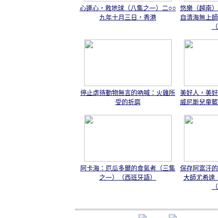
心連心，救地球（八集之一）二○○
悠樂（越南）
九年十月三日，香港
自清海無上師
（
停止虐待動物無言的吶喊：火雞所
美好人，美好
受的折磨
威尼斯兒童籃
阿卡海：厄瓜多爾的食氣者（三集
保存阿富汗的
之一）（西班牙語）
大師尤希達
（