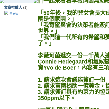
們一起來看看李薇珂菡無助
文章推薦人
(1)
「50年後，我的兒女會長大
雷尚淳
國是個家園。」
「我寄望與會的決策者能簽
世界。」
「我們這一代所有的希望和
了。」
李薇珂菡遞交一份一千萬人
Connie Hedegaard
寶Yvo de Boer，內容有
1. 請求這次會議能簽訂一
2. 請求富國捐助一億美金
3. 請求簽訂具有約束力的
350ppm以下。