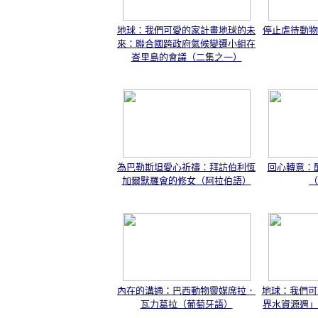
地球：我們可愛的家計畫地球的未
停止虐待動物
來：聯合國跨政府氣候變遷小組在
峇里島的會議（二集之一）
為巴勒斯坦愛心祈禱：拜訪伯利恆
回心轉意：
加爾默羅會的修女（阿拉伯語）
（
內在的溝通：巴西動物靈媒席拉．
地球：我們可
瓦力葛拉（葡萄牙語）
界水資源週」