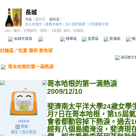
長城
市長：
雷尚淳
副市長：
加入本城市
｜
推薦本城市
｜
加入我的最愛
｜
訂閱最新文章
udn
／
城市
／
文學創作
／
詩詞
／
【長城】城市
／討論區／
本城市首頁
討論區
精華區
投票區
影像館
推
討論區
／
吃素 環保 救地球
看回應文
哥本哈根的第一滴熱淚
哥本哈根的第一滴熱淚
2009/12/10
斐濟南太平洋大學24歲女學生李薇
月7日在哥本哈根，第15屆
會者都動容掉下熱淚。過去1
rebank
等級：
經有八個島國淹沒，斐濟現
留言
｜
加入好友