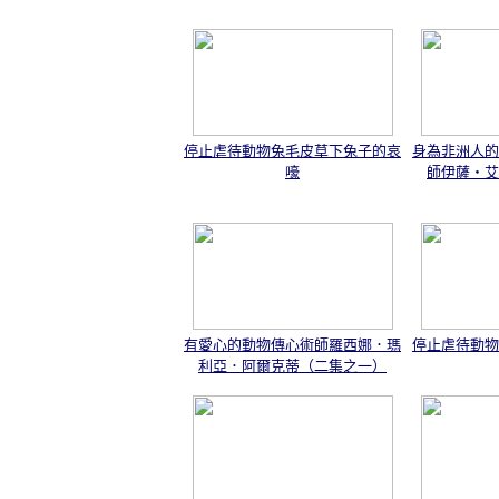
停止虐待動物兔毛皮草下兔子的哀
身為非洲人的
嚎
師伊薩‧艾
有愛心的動物傳心術師羅西娜．瑪
停止虐待動物
利亞．阿爾克蒂（二集之一）