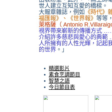
世人建立互知互愛的橋樑。 
大報章雜誌，例如
《時代》
福匯報》、《世界報》
等等
萊格薩（ Antonio R.Villaraig
視界帶來嶄新的傳播方式 …
介紹許多慈悲與愛心的典範 …
人所擁有的人性光輝，記起
的世界
。」
精選影片
素食烹調節目
智慧之語
今日節目表