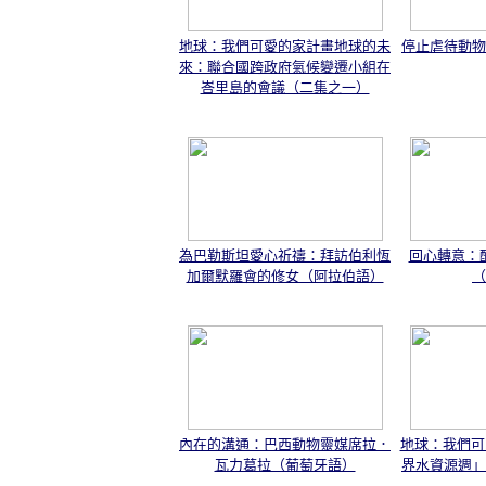
地球：我們可愛的家計畫地球的未
停止虐待動物
來：聯合國跨政府氣候變遷小組在
峇里島的會議（二集之一）
為巴勒斯坦愛心祈禱：拜訪伯利恆
回心轉意：
加爾默羅會的修女（阿拉伯語）
（
內在的溝通：巴西動物靈媒席拉．
地球：我們可
瓦力葛拉（葡萄牙語）
界水資源週」