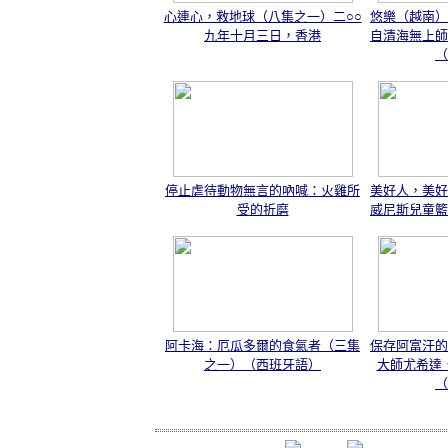
心連心，救地球（八集之一）二○○
悠樂（越南）
九年十月三日，香港
自清海無上師
（
停止虐待動物無言的吶喊：火雞所
美好人，美好
受的折磨
威尼斯兒童籃
阿卡海：厄瓜多爾的食氣者（三集
保存阿富汗的
之一）（西班牙語）
大師尤希達
（