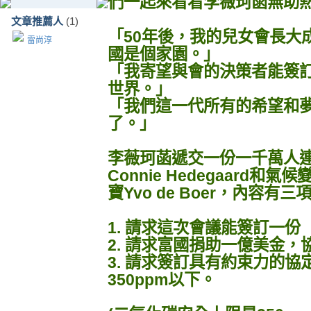
們一起來看看李薇珂菡無助
文章推薦人
(1)
「50年後，我的兒女會長大
雷尚淳
國是個家園。」
「我寄望與會的決策者能簽
世界。」
「我們這一代所有的希望和
了。」
李薇珂菡遞交一份一千萬人
Connie Hedegaard
寶Yvo de Boer，內容有
1. 請求這次會議能簽訂一
2. 請求富國捐助一億美金
3. 請求簽訂具有約束力的
350ppm以下。