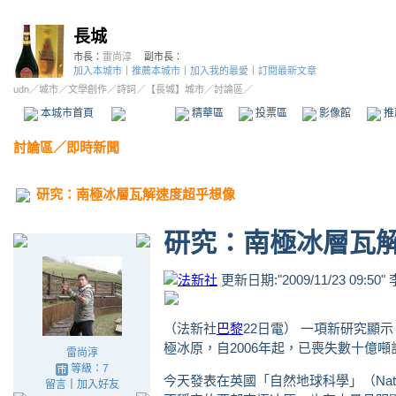
長城
市長：
雷尚淳
副市長：
加入本城市
｜
推薦本城市
｜
加入我的最愛
｜
訂閱最新文章
udn
／
城市
／
文學創作
／
詩詞
／
【長城】城市
／討論區／
本城市首頁
討論區
精華區
投票區
影像館
推
討論區
／
即時新聞
研究：南極冰層瓦解速度超乎想像
研究：南極冰層瓦
更新日期:
2009/11/23 09:50
（法新社
巴黎
22日電） 一項新研究顯
極冰原，自2006年起，已喪失數十億
雷尚淳
等級：7
今天發表在英國「自然地球科學」（Natur
留言
｜
加入好友