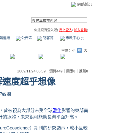
網路城邦
你還沒有登入喔(
馬上登入
/
加入會員
)
薦連結
公告區
訪客簿
市政中心
(0)
字體：
小
中
大
2009/11/24 06:39 瀏覽
449
｜回應
0
｜
推薦
0
解速度超乎想像
李致嫻
示，曾被視為大部分未受全球
暖化
影響的東部南
噸計的冰體，未來很可能助長海平面升高。
eGeoscience）期刊的研究顯示，較小且較