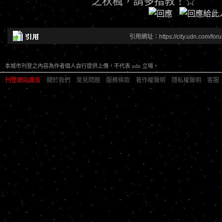
之秋楓，請多指教！☆
引用網址：https://city.udn.com/for
本城市刊登之內容為作者個人自行提供上傳，不代表 udn 立場。
刊登網站廣告
︱
關於我們
︱
常見問題
︱
服務條款
︱
著作權聲明
︱
隱私權聲明
︱
客服