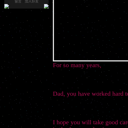
留言
｜
加入好友
For so many years,
Dad, you have worked hard to
I hope you will take good car