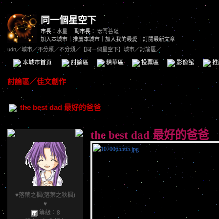
同一個星空下
市長：
水星
副市長：
宏哥菩薩
加入本城市
｜
推薦本城市
｜
加入我的最愛
｜
訂閱最新文章
udn
／
城市
／
不分類
／
不分類
／
【同一個星空下】城市
／討論區／
本城市首頁
討論區
精華區
投票區
影像館
推
討論區
／
佳文創作
the best dad 最好的爸爸
the best dad 最好的爸爸
♥落葉之楓(落葉之秋楓)
♥
等級：8