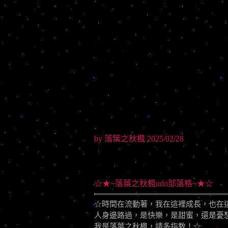
by 落葉之秋楓 2025/02/28
☆★~落葉之秋楓udn部落格~★☆
☆時間在流動著，我在這裡成長，也在
人身邊路過，是快樂，是甜蜜，還是憂
我是落葉之秋楓，請多指教！☆