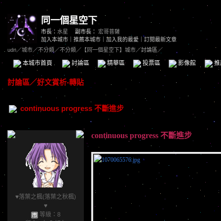
同一個星空下
市長：
水星
副市長：
宏哥菩薩
加入本城市
｜
推薦本城市
｜
加入我的最愛
｜
訂閱最新文章
udn
／
城市
／
不分類
／
不分類
／
【同一個星空下】城市
／討論區／
本城市首頁
討論區
精華區
投票區
影像館
推
討論區
／
好文賞析-轉貼
continuous progress 不斷進步
continuous progress 不斷進步
♥落葉之楓(落葉之秋楓)
♥
等級：8