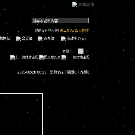
網路城邦
你還沒有登入喔(
馬上登入
/
加入會員
)
薦連結
公告區
訪客簿
市政中心
(0)
字體：
小
中
大
2025/02/28 00:23 瀏覽
192
｜回應
0
｜
推薦
0