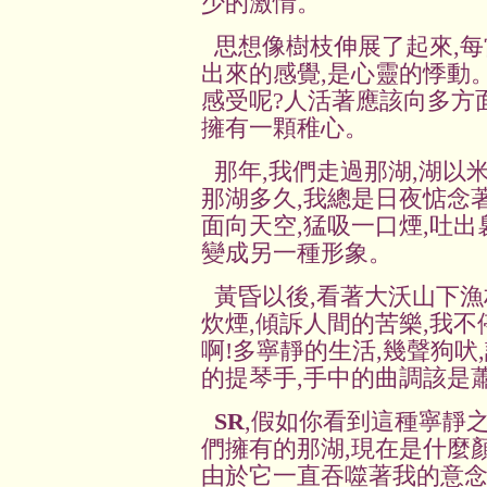
少的激情。
思想像樹枝伸展了起來,每
出來的感覺,是心靈的悸動
感受呢?人活著應該向多方
擁有一顆稚心。
那年,我們走過那湖,湖以
那湖多久,我總是日夜惦念
面向天空,猛吸一口煙,吐出
變成另一種形象。
黃昏以後,看著大沃山下漁
炊煙,傾訴人間的苦樂,我不
啊!多寧靜的生活,幾聲狗吠
的提琴手,手中的曲調該是
SR
,假如你看到這種寧靜之
們擁有的那湖,現在是什麼
由於它一直吞噬著我的意念