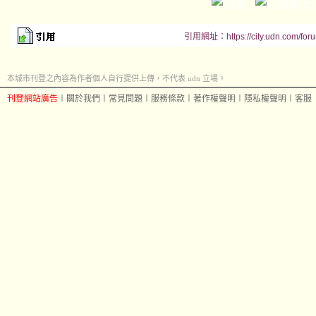
引用網址：https://city.udn.com/for
本城市刊登之內容為作者個人自行提供上傳，不代表 udn 立場。
刊登網站廣告
︱
關於我們
︱
常見問題
︱
服務條款
︱
著作權聲明
︱
隱私權聲明
︱
客服