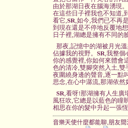
由於那湖日夜在腦海湧現。
在這些日子裡我也不知道,
看它,
SR
,如今,我們已不再
到現在還是不停地反覆地想
日子裡,湖總是擁有不同的
那夜,記憶中的湖被月光溫
佔據我的視野。
SR
,我整個
你的感覺裡,你如何來體會
色的清冷,雙腳突然入土,雙
夜圍繞身邊的聲音,逐一點叫
思念,在心中潺流,那湖依
SR
,看呀!那湖擁有人生廣
風狂吹,它總是以藍色的瞳
相思在你的髮中升起一張
音樂天使什麼都能聊,朋友間