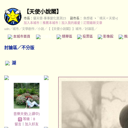
【天使小說閣】
市長：
優天使-事事變化莫測23
副市長：
奐想者
、
ﾟ晴天〃天使×∫
加入本城市
｜
推薦本城市
｜
加入我的最愛
｜
訂閱最新文章
udn
／
城市
／
文學創作
／
小說
／
【【天使小說閣】】城市
／討論區／
本城市首頁
討論區
精華區
投票區
影像館
推
討論區
／
不分版
湖
音樂天使(上課中)
等級：8
留言
｜
加入好友