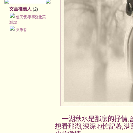
文章推薦人
(2)
優天使-事事變化莫
測23
奐想者
一湖秋水是那麼的抒情
想看那湖,深深地惦記著,湛