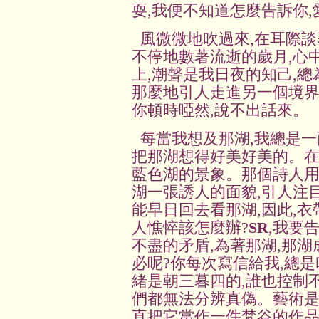
耍,我便不知道怎麼告訴你
風微微地吹過來,在耳際
不停地數著流逝的歲月,心
上,潮聲是我日夜的知己,總
那麼地引人走進另一個境界
你頓時啞然,說不出話來。
每當我想及那湖,我總是一
把那湖想得好美好美的。在
藍色湖的景象。那個詩人用
湖一張誘人的面貌,引人注目
能早日回去看那湖,因此,衣
人憔悴該怎麼辦?
SR
,我要
不盡的矛盾,為著那湖,那湖
必呢?你每次寫信給我,總
緒是朝三暮四的,誰也控制不
們都無法分辨真偽。藝術是
直把它當作一件梵谷的作品