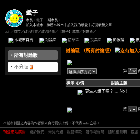
蠍子
市長：
蠍子
副市長：
加入本城市
｜
推薦本城市
｜
加入我的最愛
｜
訂閱最新文章
udn
／
城市
／
政治社會
／
政治時事
／
【蠍子】城市
／討論區／
本城市首頁
討論區
精華區
投票區
影像館
推
討論區
（
所有討論版
）
‧
所有討論版
‧
不分版
第
標示
心情
討論主題
更生人錯了嗎？.....No！
第
本城市刊登之內容為作者個人自行提供上傳，不代表 udn 立場。
刊登網站廣告
︱
關於我們
︱
常見問題
︱
服務條款
︱
著作權聲明
︱
隱私權聲明
︱
客服