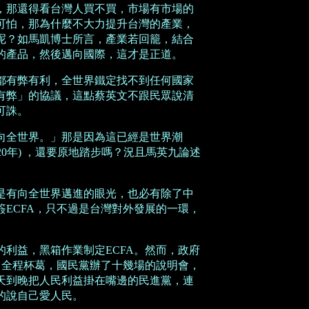
，那還得看台灣人買不買，市場有市場的
可怕，那為什麼不大力提升台灣的產業，
呢？如馬凱博士所言，產業若回籠，結合
的產品，然後邁向國際，這才是正道。
都有弊有利，全世界鐵定找不到任何國家
有弊」的協議，這點蔡英文不跟民眾說清
可誅。
向全世界。」那是因為這已經是世界潮
治20年) ，還要原地踏步嗎？況且馬英九論述
是有向全世界邁進的眼光，也必有除了中
簽
ECFA，只不過是台灣對外發展的一環，
的利益，黑箱作業制定
ECFA。然而，政府
，全程杯葛，國民黨辦了十幾場的說明會，
天到晚把人民利益掛在嘴邊的民進黨，連
的說自己愛人民。