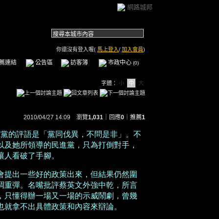
網路城邦
你還沒有登入喔(
馬上登入
/
加入會員
)
薦連結
公告區
訪客簿
市政中心
(0)
字體：
小
中
大
2010/04/27 14:09 瀏覽
1,031
｜回應
0
｜
推薦
1
進黨的評語是「黨同伐異，不問是非」。不
以及她所領導的民進黨，只為打倒對手，
讓人看破了手腳。
會提出一些好的政策出來，但結果仍然圍
調重彈。名嘴批評蔡英文外強中乾，所言
，只懂得辦一場又一場的示威鬧劇，曾幾
也就拿不出具體政策和內容來辯論。