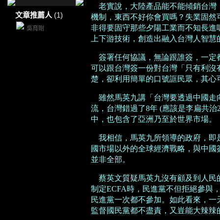
老實說，大陸產品能不能傾銷台灣
文章推薦人
(1)
機制，東西不好你會買嗎？失業固然
非得要固守那些夕陽工業而不知長進
吳育剛
上下游技術，創造出融入台灣人智慧
簽署任何協議，無論跟誰簽，一定
可以跟台灣簽一份對台灣「只有利沒
楚，卻利用簡單的口號誆民眾，其心
雖然馬英九講「台灣要透過中國走
流，台灣錯過了
8年 (應該是李扁共
中，也包含了亞洲乃至於世界市場。
我相信，馬英九所領導的政府，即
國市場以外的全球經濟戰略，與中國
並非全部。
蔡英文質疑馬英九沒有顧及到人民
制定ECFA時，民進黨不但拒絕參與
民進黨一次都不參加。如此看來，一
監督國民黨都不盡責，又豈能大辣辣