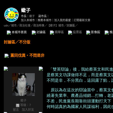
蠍子
市長：
蠍子
副市長：
加入本城市
｜
推薦本城市
｜
加入我的最愛
｜
訂閱最新文章
udn
／
城市
／
政治社會
／
政治時事
／
【蠍子】城市
／討論區／
本城市首頁
討論區
精華區
投票區
影像館
推
討論區
／
不分版
黨同伐異‧不問是非
「雙英辯論」後，我給蔡英文和民
是蔡英文功課做得不足，而是蔡英文
不問是非，不分黑白，這回露了餡，
原以為在這次的辯論當中，蔡英文
繞著失業率、農產品傾銷…打轉，老
蠍子
不差，民進黨長期靠街頭運動打天下
等級：7
何時認真的為國家人民謀福利，因此
留言
｜
加入好友