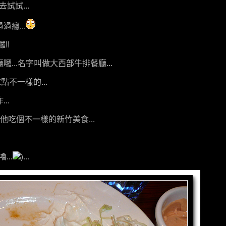
試試...
癮...
!!
...名字叫做大西部牛排餐廳...
吃點不一樣的...
..
!!是請他吃個不一樣的新竹美食...
..
)...