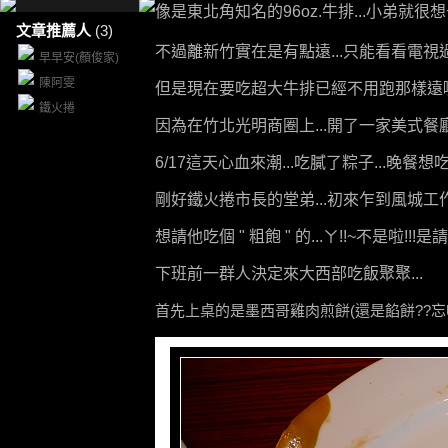
像是東北角知名的96oz.牛排...小弟就很想去
文章推薦人
(3)
不過離新竹實在是有點遠...只能看看電視過過
早早安(顏俊家)
陳阿雯
但是現在要吃超大牛排已經不用跑那樣遠囉
鐵火捲
因為在竹北光明商圈上...開了一家美式餐廳囉
6/17這天心血來潮...吃膩了粽子...晚餐想
剛好鐵火捲市長的堂弟...初來乍到風城工作.
想請他吃個 "
粗飽 " 的...ㄚ!!~不是啦!
下班前一群人決定來大西部吃飯聚聚...
首先上桌的是墨西哥雞肉煎餅(還是餡餅??忘嚕.