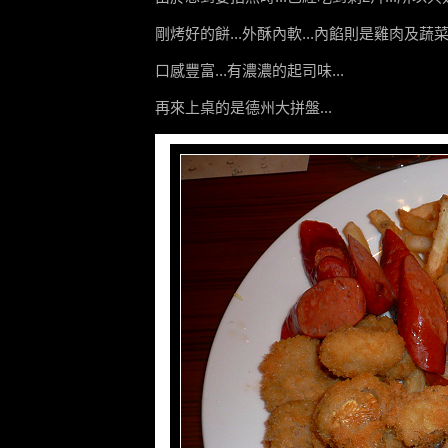
剛烤好的餅...外酥內軟...內餡則是雞肉及蔬菜
口感豐富...有濃濃的起司味...
再來上桌的是德州大拼盤...