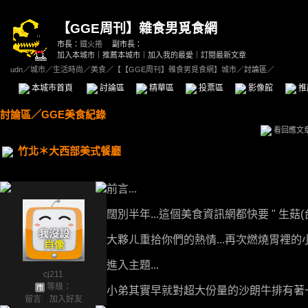
【GGE周刊】雜食男覓食網
市長：
鐵火捲
副市長：
加入本城市
｜
推薦本城市
｜
加入我的最愛
｜
訂閱最新文章
udn
／
城市
／
生活時尚
／
美食
／
【【GGE周刊】雜食男覓食網】城市
／討論區／
本城市首頁
討論區
精華區
投票區
影像館
推
討論區
／
GGE美食紀錄
看回應文
竹北＊大西部美式餐廳
前言...
闊別半年...這個美食資訊網都快要 " 生菇(台) 
大夥ㄦ重拾你們的熱情...再次燃燒胃裡的小
進入主題...
cj211
等級：
小弟其實早就對超大份量的沙朗牛排有著一股
留言
｜
加入好友