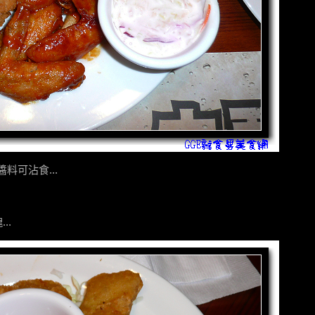
醬料可沾食...
..