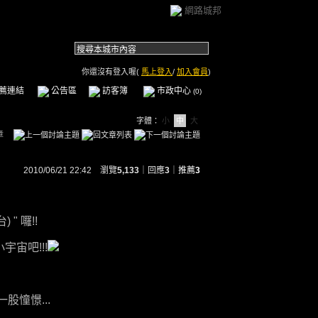
網路城邦
你還沒有登入喔(
馬上登入
/
加入會員
)
薦連結
公告區
訪客簿
市政中心
(0)
字體：
小
中
大
章
2010/06/21 22:42 瀏覽
5,133
｜回應
3
｜
推薦
3
" 囉!!
宇宙吧!!!
憧憬...