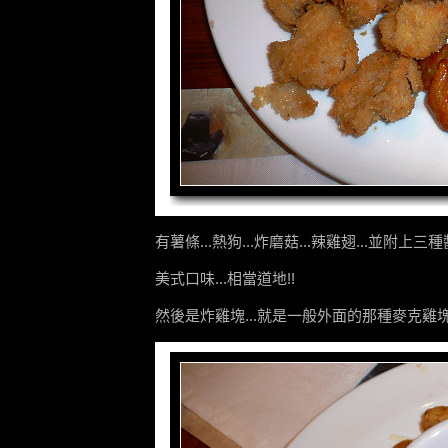
有薯條...熱狗...炸磨菇...辣雞翅...並附上三種
美式口味...相當道地!!
然後是炸雞塊...就是一般外面的那種麥克雞塊.