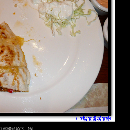
將殘骸拍下...哈!