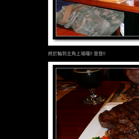
終於輪到主角上場囉!! 登登!!