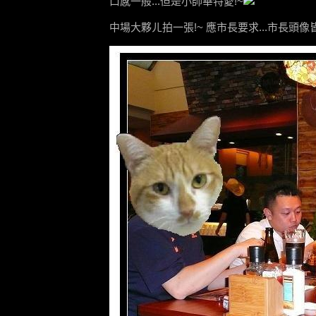
口感一般...但是小帥華特愛!~
中場大夥ㄦ拍一張!~ 應市長要求...市長頭像皆