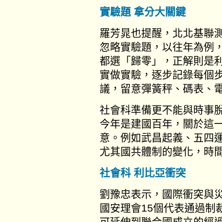
實驗題 拿分大關鍵
羅芳晁也提醒，北北基聯
忽略實驗題，以往年為例
都選「歸零」，正解則是
實做實驗，逐步記錄每個
議，留意彈簧秤、碼表、
社會科準備更不能與時事
今年是建國百年，關於這
意。例如武昌起義、五四
尤其國共體制的變化，時
社會科 利比亞衝突
劉豫忠表示，國際衝突與
國安理會15個代表通過制
可延伸到聯合國成立的經