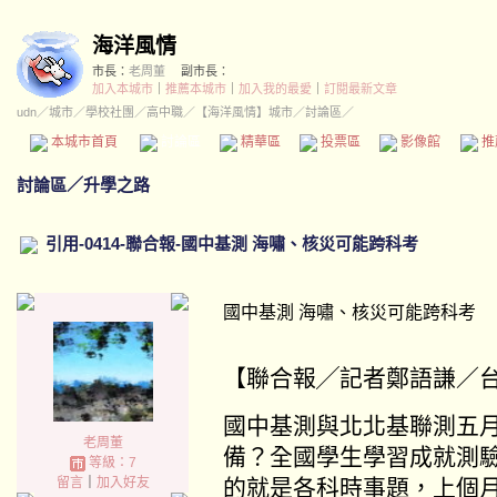
海洋風情
市長：
老周董
副市長：
加入本城市
｜
推薦本城市
｜
加入我的最愛
｜
訂閱最新文章
udn
／
城市
／
學校社團
／
高中職
／
【海洋風情】城市
／討論區／
本城市首頁
討論區
精華區
投票區
影像館
推
討論區
／
升學之路
引用-0414-聯合報-國中基測 海嘯、核災可能跨科考
國中基測 海嘯、核災可能跨科考
【聯合報╱記者鄭語謙／
國中基測與北北基聯測五
老周董
備？全國學生學習成就測
等級：7
留言
｜
加入好友
的就是各科時事題，上個