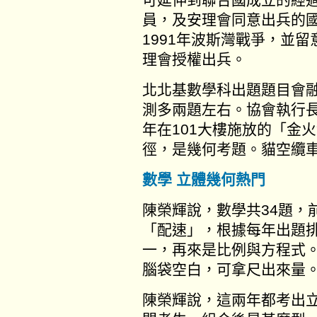
員，及安理會同意出兵的
1991年波斯灣戰爭，並留
理會授權出兵。
北北基數學科出題題目會
測多兩題左右。協會執行
年在101大樓施放的「金
徑，是幾何考題。貓空纜
數學 立體幾何熱門
陳榮輝說，數學共34題，
「配速」，根據每年出題
一，再來是比例與方程式
腦袋空白，可拿尺出來量
陳榮輝說，這兩年都考出