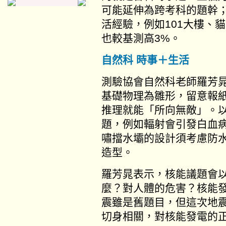
可能延伸為跨考科的題幹
活經驗，例如101大樓、
也較基測高3%。
自然科 時事＋生活
測驗協會自然科老師羅芳
基礎物理為雛形，留意報
推理就能「所向無敵」。
題，例如輻射會引發白血
嘯擋水壩的設計須考慮防
造型。
羅芳晁表示，核能議題會
麼？對人體的危害？核能
震雖是舊題目，但這次地
切身相關，對核能發電的