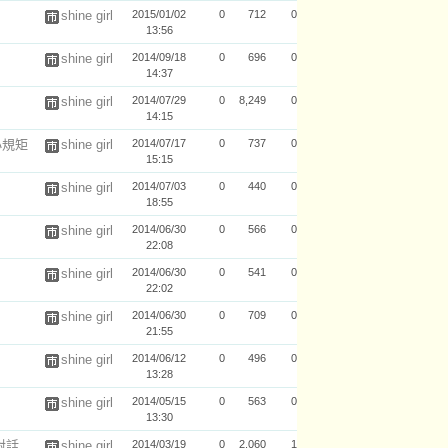
shine girl
2015/01/02
0
712
0
13:56
shine girl
2014/09/18
0
696
0
14:37
shine girl
2014/07/29
0
8,249
0
14:15
小規矩
shine girl
2014/07/17
0
737
0
15:15
shine girl
2014/07/03
0
440
0
18:55
shine girl
2014/06/30
0
566
0
22:08
shine girl
2014/06/30
0
541
0
22:02
shine girl
2014/06/30
0
709
0
21:55
shine girl
2014/06/12
0
496
0
13:28
shine girl
2014/05/15
0
563
0
13:30
對話
shine girl
2014/03/19
0
2,060
1