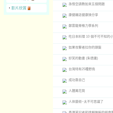
孫悟空請教如來五個問題
‧
影片欣賞
康健雜誌健康操分享
鄭雲龍脊椎力學系列
吃日本料理 10 個不可不知的
如果攻擊者拉你的頭髮
好笑的動畫 (朱德庸)
台灣特有25種野鳥
成功靠自己
人體萬花筒
人体藝術~太不可思議了
香港某記者和達賴喇嘛的經典