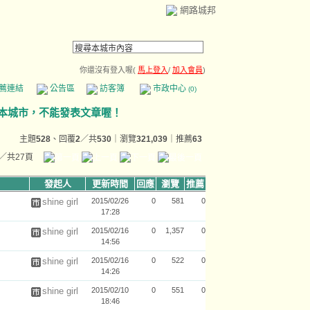
網路城邦
你還沒有登入喔(
馬上登入
/
加入會員
)
薦連結
公告區
訪客簿
市政中心
(0)
主題
528
、回覆
2
／共
530
｜瀏覽
321,039
｜推薦
63
／共27頁
發起人
更新時間
回應
瀏覽
推薦
shine girl
2015/02/26
0
581
0
17:28
shine girl
2015/02/16
0
1,357
0
14:56
shine girl
2015/02/16
0
522
0
14:26
shine girl
2015/02/10
0
551
0
18:46