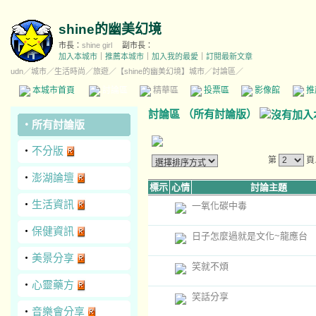
shine的幽美幻境
市長：
shine girl
副市長：
加入本城市
｜
推薦本城市
｜
加入我的最愛
｜
訂閱最新文章
udn
／
城市
／
生活時尚
／
旅遊
／
【shine的幽美幻境】城市
／討論區／
本城市首頁
討論區
精華區
投票區
影像館
推
討論區
（
所有討論版
）
‧
所有討論版
‧
不分版
第
頁
‧
澎湖論壇
標示
心情
討論主題
‧
生活資訊
一氧化碳中毒
‧
保健資訊
日子怎麼過就是文化~龍應台
‧
美景分享
笑就不煩
‧
心靈藥方
笑話分享
‧
音樂會分享