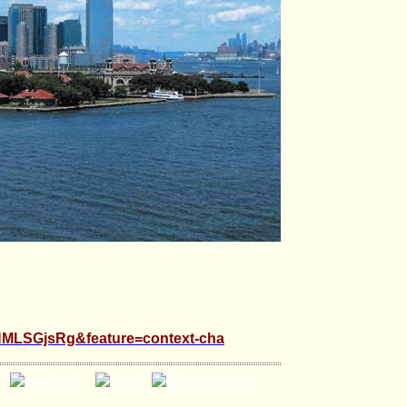
HMLSGjsRg&feature=context-cha