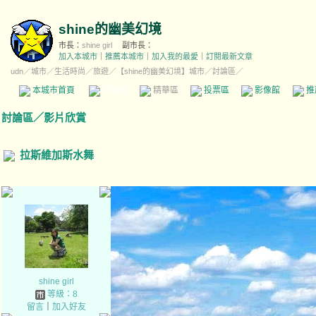
shine的幽美幻境
市長：
shine girl
副市長：
加入本城市
｜
推薦本城市
｜
加入我的最愛
｜
訂閱最新文章
udn
／
城市
／
生活時尚
／
旅遊
／
【shine的幽美幻境】城市
／討論區／
本城市首頁
討論區
精華區
投票區
影像館
推
討論區
／
影片欣賞
拉斯維加斯水舞
shine girl
等級：8
留言
｜
加入好友