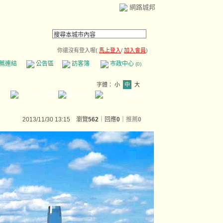
網路城邦
你還沒有登入喔(
馬上登入
/
加入會員
)
薦連結
公告區
訪客簿
市政中心
(0)
字體：
小
中
大
2013/11/30 13:15 瀏覽
562
｜回應
0
｜
推薦
0