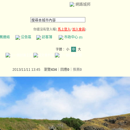
網路城邦
你還沒有登入喔(
馬上登入
/
加入會員
)
薦連結
公告區
訪客簿
市政中心
(0)
字體：
小
中
大
2013/11/11 13:45 瀏覽
434
｜回應
0
｜
推薦
0