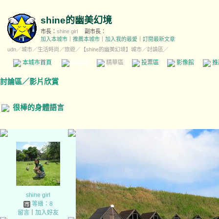
shine的幽美幻境
市長：
shine girl
副市長：
加入本城市
｜
推薦本城市
｜
加入我的最愛
｜
訂閱最新文章
udn
／
城市
／
生活時尚
／
旅遊
／
【shine的幽美幻境】城市
／討論區／
本城市首頁
討論區
精華區
投票區
影像館
推
討論區
／
影片欣賞
很棒的身體語言
shine girl
等級：8
留言
｜
加入好友