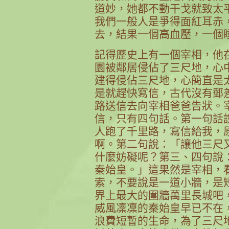
道妙，她都不動干戈就致太
我們一般人是爭得面紅耳赤
去，結果一個高血壓，一個
記得歷史上有一個宰相，他
園被鄰居侵佔了三尺地，心
建得侵佔三尺地，心簡直是
是就趕快寫信，古代沒有郵
路送信去向宰相爸爸告狀。
信，只有四句話。第一句話
人跑了千里路，寫信給我，
啊。第二句說：「讓他三尺
什麼妨礙呢？第三、四句說
秦始皇。」這果然是宰相，
索，不要說是一道小牆，是
界上最大的圍牆萬里長城吧
威風凜凜的秦始皇早已不在
浪費短暫的生命，為了三尺