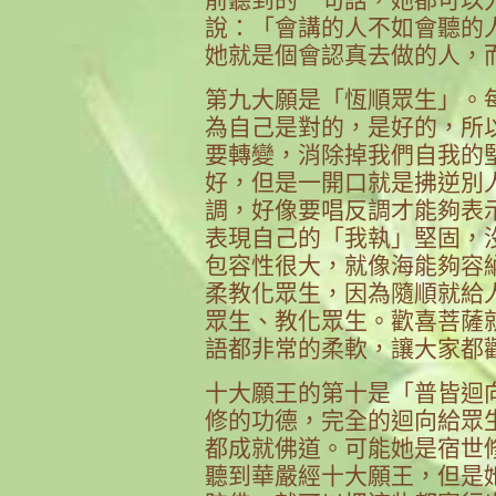
說：「會講的人不如會聽的
她就是個會認真去做的人，
第九大願是「恆順眾生」。
為自己是對的，是好的，所
要轉變，消除掉我們自我的
好，但是一開口就是拂逆別
調，好像要唱反調才能夠表
表現自己的「我執」堅固，
包容性很大，就像海能夠容
柔教化眾生，因為隨順就給
眾生、教化眾生。歡喜菩薩
語都非常的柔軟，讓大家都
十大願王的第十是「普皆迴
修的功德，完全的迴向給眾
都成就佛道。可能她是宿世
聽到華嚴經十大願王，但是