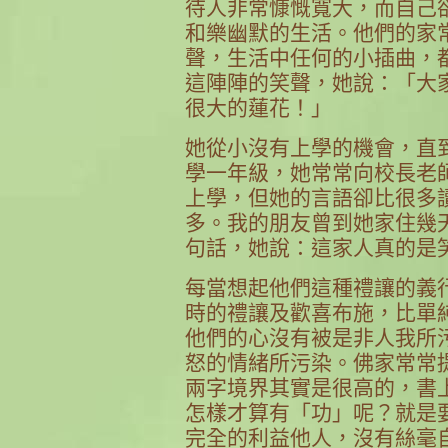
待人非常慷慨寬大，而自己
和樂幽默的生活。他們的家
聲，生活中任何的小插曲，
這陣陣的笑聲，她說：「大
很大的蓮花！」
她從小沒有上學的機會，直
學一年級，她常常向校長老
上學，但她的言語卻比很多
多。我的朋友曾到她家住幾
句話，她說：這家人真的是
每當想起他們這種禮讓的義
時的禮讓及歡喜布施，比單
他們的心沒有被是非人我所
怒的情緒所污染。佛家常常
兩字境界其實是很高的，書
怎樣才算有「功」呢？就是
完全的利益他人，沒有絲毫