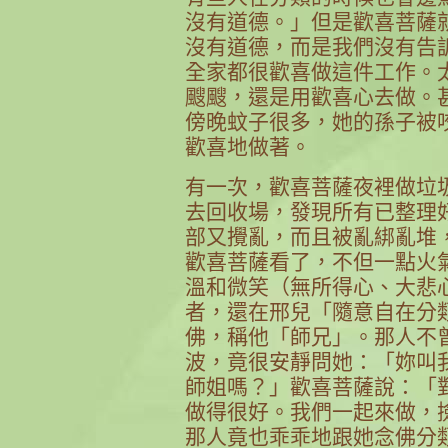
沒有道德。」但是歡喜菩薩
沒有道德，而是我們沒有告
全家都很歡喜做這件工作。
颼颼，還是用歡喜心去做。
傍晚蚊子很多，她的孫子被
歡喜地做著。
有一次，歡喜菩薩夜裡做垃
去回收場，發現所有已整理
部又攪亂，而且被亂綁亂堆
歡喜菩薩看了，不但一點火
溫和微笑（無所得心、大悲
者，還在邢兒「隨意自在分
佛，稱他「師兄」。那人不
波，竟很安靜問她：「妳叫
師姐嗎？」歡喜菩薩說：「
做得很好。我們一起來做，
那人竟也乖乖地跟她念佛分