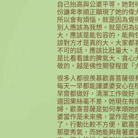
自己抬高與公婆平等。她對
份謙卑孝順正顯現了她的偉
所以會有煩惱，就是因為覺
別人應該為我想。就是因為
大，應該是能包容的，能夠
諒對方才是真的大。大家都
不可的話，應該比肚量大、
是比看看誰的脾氣大、貪心
敬的，越是佛性開發程度「
很多人都很羨慕歡喜菩薩很
每天一早都能讓婆婆安心在
早齋都做好，清潔工作做好
道因果絲毫不差，她現在有
婦，歡喜菩薩是如何孝順她
婆當作是未來佛，當作是佛
了，行動比較不方便，歡喜
那麼秀氣，而她能夠背著婆