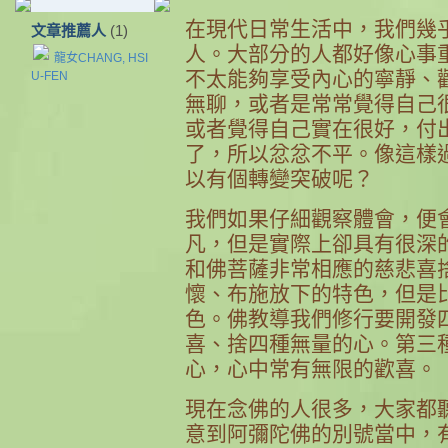
在現代日常生活中，我們幾
文章推薦人
(1)
人。大部分的人都好像心事
龍女CHANG, HSI
不太能夠享受內心的寧靜、
U-FEN
無聊，或者是常常覺得自己
或者覺得自己實在很好，付
了，所以忿忿不平。像這樣
以有個轉變突破呢？
我們如果仔細觀察體會，便
凡，但是實際上卻具有很深
和佛菩薩非常相應的慈悲喜
懷、布施放下的特色，但是
色。佛教導我們修行要開發
喜、捨四種無量的心。第三
心，心中常有無限的歡喜。
現在念佛的人很多，大家都
意到阿彌陀佛的別號當中，