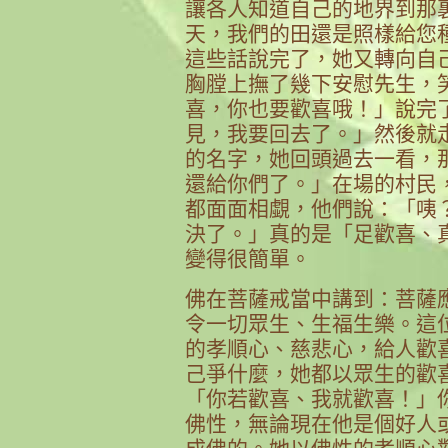
讓各人知道自己的地界到那
天，我們的田還是照樣給您
這些話說完了，她又轉向自
胸膛上撫了幾下安慰先生，
喜，你也要歡喜哦！」說完
見，我要回去了。」然後就
的名字，她回頭過去一看，
還給你們了。」在場的村民
都面面相覷，他們說：「咦
決了。」真的是「足歡喜、
變得很簡單。
佛在菩薩戒當中講到：菩薩
令一切眾生、生福生樂。這
的孝順心、慈悲心，給人歡
己爭什麼，她都以眾生的歡
「你若歡喜、我就歡喜！」
佛性，無論現在他是個好人