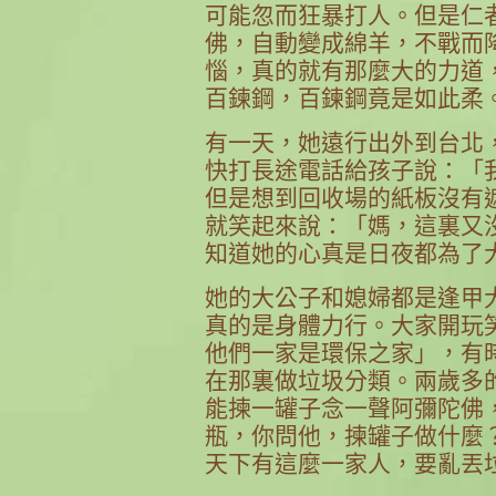
可能忽而狂暴打人。但是仁
佛，自動變成綿羊，不戰而
惱，真的就有那麼大的力道
百鍊鋼，百鍊鋼竟是如此柔
有一天，她遠行出外到台北
快打長途電話給孩子說：「
但是想到回收場的紙板沒有
就笑起來說：「媽，這裏又
知道她的心真是日夜都為了
她的大公子和媳婦都是逢甲
真的是身體力行。大家開玩
他們一家是環保之家」，有
在那裏做垃圾分類。兩歲多
能揀一罐子念一聲阿彌陀佛
瓶，你問他，揀罐子做什麼
天下有這麼一家人，要亂丟