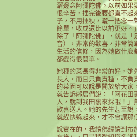
灑邊念阿彌陀佛。以前如果
很辛苦，插完後腰都直不起
子，不用插秧，灑一把念一
簡單，收成還比以前更好。
除了「阿彌陀佛」，就是「
音），非常的歡喜，非常簡
生活的信條，因為她做什麼
都變得很簡單。
她種的菜長得非常的好，她
長大，而且只負責種，不負
的菜園可以說是開放給大家
就告訴鄰居們說：「阿花田
人，就到我田裏來採哦！」
歡喜送人。她的先生甚至說
就趕快躲起來，才不會讓那
說實在的，我讀佛經讀到布
布施」，只是稍微知道名詞