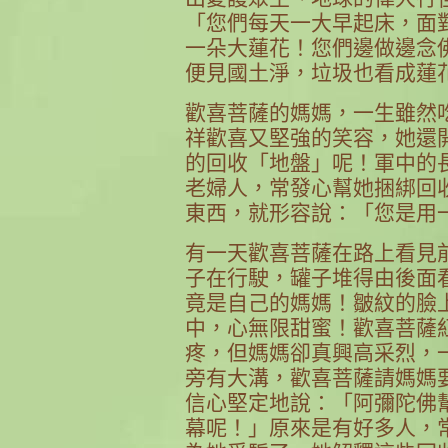
「您們每天一大早起床，面
一朵大蓮花！您們邊做邊念
便見國土淨，垃圾也看成蓮
歡喜菩薩的媽媽，一生雖然
祥歡喜又堅強的笑容，她還
的回收「地盤」呢！軍中的
老婦人，常發心幫她捆綁回
東西，就形容說：「您是用
有一天歡喜菩薩在路上看見
子在行駛，罐子堆得由後面
竟是自己的媽媽！皺紋的臉
中，心無限甜蜜！歡喜菩薩
疼，但媽媽卻真興高采烈，
旁有大溝，歡喜菩薩請媽媽
信心堅定地說：「阿彌陀佛
幕呢！」原來是有好多人，