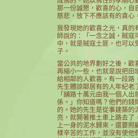
成佛的。她以佛性的孝順心
那一份誠懇，歡喜的心，自
慈悲，放下不應該有的貪心
我發現她的歡喜之光，真的
師說的：「一念之誠，賊寇
中，就是賊寇土匪，也可以
子。
當公共的地界劃好之後，歡
再縮小一些，也就是說把田
給相鄰的人歡喜。有一段路
先生體諒鄰居有的人年紀老
「舖路十萬元由我一個人出
係。」你知道嗎？他們的錢
的。她的先生是從事建築的
亮，就開著推土車上路去了
上一身的泥水歸來，還要照
樣辛苦的工作，並沒有使他