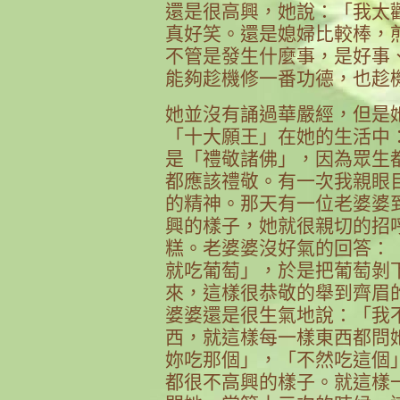
還是很高興，她說：「我太
真好笑。還是媳婦比較棒，
不管是發生什麼事，是好事
能夠趁機修一番功德，也趁
她並沒有誦過華嚴經，但是
「十大願王」在她的生活中
是「禮敬諸佛」，因為眾生
都應該禮敬。有一次我親眼
的精神。那天有一位老婆婆
興的樣子，她就很親切的招
糕。老婆婆沒好氣的回答：
就吃葡萄」，於是把葡萄剝
來，這樣很恭敬的舉到齊眉
婆婆還是很生氣地說：「我
西，就這樣每一樣東西都問
妳吃那個」，「不然吃這個
都很不高興的樣子。就這樣