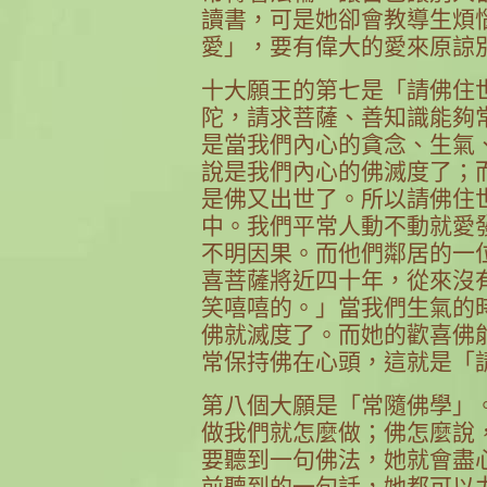
讀書，可是她卻會教導生煩
愛」，要有偉大的愛來原諒
十大願王的第七是「請佛住
陀，請求菩薩、善知識能夠
是當我們內心的貪念、生氣
說是我們內心的佛滅度了；
是佛又出世了。所以請佛住
中。我們平常人動不動就愛
不明因果。而他們鄰居的一
喜菩薩將近四十年，從來沒
笑嘻嘻的。」當我們生氣的
佛就滅度了。而她的歡喜佛
常保持佛在心頭，這就是「
第八個大願是「常隨佛學」
做我們就怎麼做；佛怎麼說
要聽到一句佛法，她就會盡
前聽到的一句話，她都可以