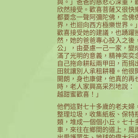
與。」爸爸的慈悲心深重，
欣然接受。歡喜菩薩又很快
都要念一聲阿彌陀佛，念佛
界，也迴向西方極樂世界。
歡喜接受她的建議，也踴躍
然，她的爸爸專心投入之後
公」，由憂慮一己一家，變
滿了光明的意義，精神奕奕
自己拖命耕耘兩甲田，而捐
田就讓別人承租耕種。他很
開朗，身也康健，他真的再
時，老人家興高采烈地說：
越甜蜜歡喜！」
他們這對七十多歲的老夫婦
整理垃圾，收集紙板、保特
類，堆成一個個小丘。七十
車，來往在鄉間的道上，風
出愛護眾生、地球的偉大行