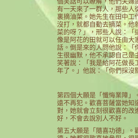
個笑話可以瞭解，他們夫婦
有一天來了一群人，那些人
裏摘油菜。她先生在田中工
沒打，就都自動去摘菜。他
菜的呀？」，邢些人說：「
像是阿花的田就可以任由大
話。倒是來的人問他說：「
生很幽默，他不承認自己是
笑著說：「我是給阿花做長
年了。」他說：「你們採沒
第四個大願是「懺悔業障」
遠不再犯。歡喜菩薩當她知
對，她就會立刻很歡喜的改
好，不會去說別人不好。
第五大願是「隨喜功德」。