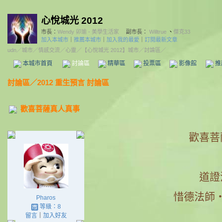
心悅城光 2012
市長：
Wendy 卯瑜 - 美學生活家
副市長：
Willtrue
、
傑克33
加入本城市
｜
推薦本城市
｜
加入我的最愛
｜
訂閱最新文章
udn
／
城市
／
情感交流
／
心靈
／
【心悅城光 2012】城市
／討論區／
本城市首頁
討論區
精華區
投票區
影像館
推
討論區
／
2012 重生預言 討論區
歡喜菩薩真人真事
歡喜菩
道證
惜德法師
Pharos
等級：8
留言
｜
加入好友