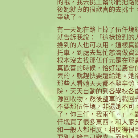
的哦，我去挑土幫你們把路
後她就真的很歡喜的去挑土
爭執了。
有一天她在路上掉了伍仟塊
就告訴我說：「這樣撿到的
撿到的人也可以用，這樣真
托車，到處去幫忙慈濟做資
根本沒去找那伍仟元是在那
真歡喜的時候，恰好是農會
丟的，就趕快要還給她。她
那些人看她天天都不辭辛勞
院，天天自動的到各學校各
源回收物，然後整車的載回
不要那伍仟塊，非還她不可
了，你三仟，我兩仟。」。
仟塊買了很多東西，和大家
和一般人都相反，相反得很
要別人給自己歡喜，而她，