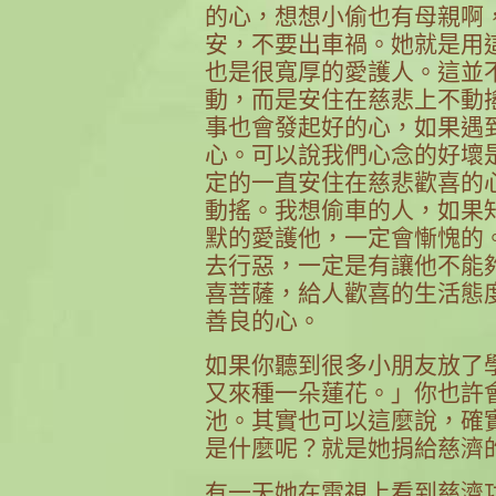
的心，想想小偷也有母親啊
安，不要出車禍。她就是用
也是很寬厚的愛護人。這並
動，而是安住在慈悲上不動
事也會發起好的心，如果遇
心。可以說我們心念的好壞
定的一直安住在慈悲歡喜的
動搖。我想偷車的人，如果
默的愛護他，一定會慚愧的
去行惡，一定是有讓他不能
喜菩薩，給人歡喜的生活態
善良的心。
如果你聽到很多小朋友放了
又來種一朵蓮花。」你也許
池。其實也可以這麼說，確
是什麼呢？就是她捐給慈濟
有一天她在電視上看到慈濟