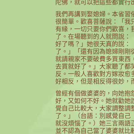
陀佛，就可以把這些都實行
我們再講到娶媳婦。本省習
很簡單。歡喜菩薩說：「我
有緣，一切只要你們歡喜，
了。在場聽到的人就問說：
好了嗎？」她很天真的說：
了。」「還有因為媳婦剛剛
就請親家不要破費多買東西
去買就好了。」大家聽了都
反。一般人喜歡對方嫁妝愈
好相反，但是相反得很妙，
曾經有個做婆婆的，向她抱
好，又如何不好。她就勸她
覺自己比較大，大家調整調
了。」（台語：別感覺自己
就沒煩惱了。）她三言兩語
並不認為自己當了婆婆就比