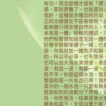
有功。而怎麼樣才是有「德
德，那就更難了，也就是說
我好，這種是非雜念的污染
正的功德實在不容易修啊！
能夠實行得非常自然的人，
本來是一體」這樣的體認，
他們有智慧知道眾生是一體
好像手替腳穿襪子一樣；也
袋，你我就如一體的手和腳
的，所以不必爭，也不想爭
也可以由大海水來領會，表
波，有這一波，有那一波，
低不平。你是這個水泡，我
整個就是一片水而已啊！我
其中的一個水泡，只要有執
麼就和別的浪劃分了界限，
低，你死我活，結果原來大
勝負和高下，全是白費力氣