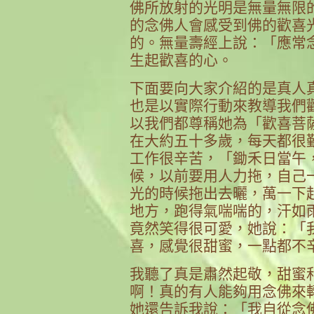
佛所放射的光明是無量無限
的念佛人會感受到佛的歡喜
的。無量壽經上說：「應常
生起歡喜的心。
下面要向大家介紹的是真人
也是以實際行動來教導我們
以我們都尊稱她為「歡喜菩
在大約五十多歲，每天都很
工作很辛苦，「鋤禾日當午
候，以前要用人力拖，自己
光的時候拖出去曬，萬一下
地方，跑得氣喘喘的，汗如
竟然笑得很可愛，她說：「
喜，感覺很甜蜜，一點都不
我聽了真是肅然起敬，甜蜜
啊！真的有人能夠用念佛來
她還告訴我說：「我自從念