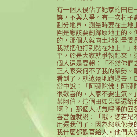
有一個人侵佔了她家的田已
讓，不與人爭。有一次村子
劃分地界，測量時要在土地
圍是應該要劃歸原地主的。
的，那個人就向土地測量委
我就把他打到黏在地上！」
平，於是大家就爭執起來，
個人還是耍賴：「不然你們
正大家奈何不了我的架勢。
看到了，就遠遠地跑過去，
當中說：「阿彌陀佛！阿彌
很歡喜的，大家不要生氣。
某阿伯，這個田如果要還給
啊？」那個人就氣呼呼的回
喜菩薩就說：「哦，您若是
用還我們了，因為您就像我
我什麼都歡喜給人。他們大