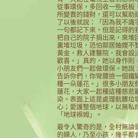
從事環保，多回收一些紙板
所變賣的錢財，還可以幫助
了以後就說：「因為我不識
一句都記下來，但是記得的
把自己的院子捐出來，來堆
裏堆垃圾，恐怕鄰居妯娌不
黃金，救人建醫院，我會設
歡喜。」真的，她以身作則
小朋友們一起做環保。她說
告訴你們，你彎腰撿一個鐵
種一朵蓮花。」很多小朋友
蓮花，大家一起種這種慈悲
染。表面上這是處理骯髒垃
心；愛護整個地球，以無私
「地球褓姆」。
最令人驚奇的是，全村無論
的婦人，乃至小孩，幾乎都