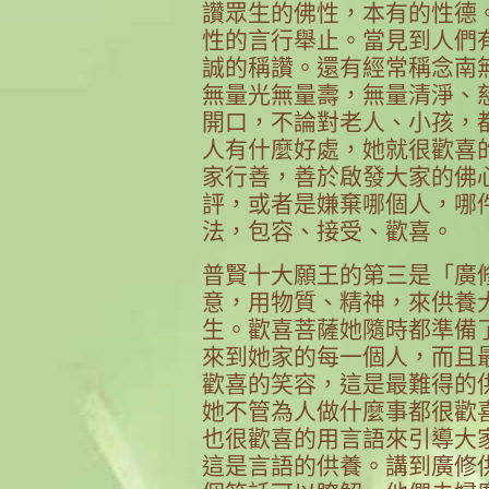
讚眾生的佛性，本有的性德
性的言行舉止。當見到人們
誠的稱讚。還有經常稱念南
無量光無量壽，無量清淨、
開口，不論對老人、小孩，
人有什麼好處，她就很歡喜
家行善，善於啟發大家的佛
評，或者是嫌棄哪個人，哪
法，包容、接受、歡喜。
普賢十大願王的第三是「廣
意，用物質、精神，來供養
生。歡喜菩薩她隨時都準備
來到她家的每一個人，而且
歡喜的笑容，這是最難得的
她不管為人做什麼事都很歡
也很歡喜的用言語來引導大
這是言語的供養。講到廣修