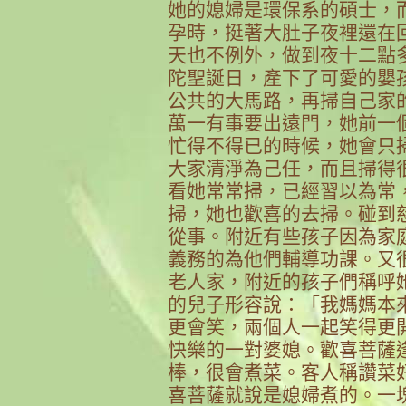
她的媳婦是環保系的碩士，
孕時，挺著大肚子夜裡還在
天也不例外，做到夜十二點
陀聖誕日，產下了可愛的嬰
公共的大馬路，再掃自己家
萬一有事要出遠門，她前一
忙得不得已的時候，她會只
大家清淨為己任，而且掃得
看她常常掃，已經習以為常
掃，她也歡喜的去掃。碰到
從事。附近有些孩子因為家
義務的為他們輔導功課。又
老人家，附近的孩子們稱呼
的兒子形容說：「我媽媽本
更會笑，兩個人一起笑得更
快樂的一對婆媳。歡喜菩薩
棒，很會煮菜。客人稱讚菜
喜菩薩就說是媳婦煮的。一