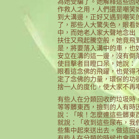
為她受騙了。她解釋這些回
作救人之用，人們還是嘲笑
到大溝邊，正好又遇到嘲笑
了，那些人大驚失色，眼看
中，而她老人家大聲地念出
扶住又飛起騰空般，她竟飛
是，將要落入溝中的車，也
安立在溝的這一邊，沒有倒
使目擊者目瞪口呆，她說：
眼看這念佛的飛躍，也覺得
定了念佛的力量，環保的功
捨一人的度化，使大家不再
有些人在分類回收的垃圾時，
等等髒東西，撿到的人有時
說：「唉！怎麼連這些髒東
就說：「收到這些尿布，我
些集中起來送出去。做這回
有些人在分類的時候也會邊