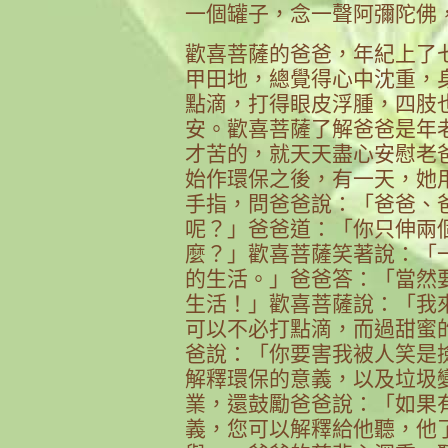
一個罐子，念一聲阿彌陀佛
歡喜菩薩的爸爸，年紀上了
甲田地，總覺得心中沈重，
點滴，打得眼皮浮腫，四肢
安。歡喜菩薩了解爸爸是年
才苦的，就天天盡心安慰老
始作環保之後，有一天，她
手指，問爸爸說：「爸爸、
呢？」爸爸道：「你只伸兩
麼？」歡喜菩薩笑著說：「
的生活。」爸爸答：「當然
生活！」歡喜菩薩說：「我
可以不必打點滴，而過甜蜜
爸說：「你要害我被人笑是
解釋環保的意義，以及垃圾
業，還鼓勵爸爸說：「如果
義，您可以解釋給他聽，他