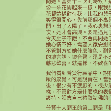
問她。當第十三次的時候，
像一朵花開起來一樣，跟我
花都這樣對待我，比我的兒
笑得很開心，先前那個不高
開，出了太陽了。我心裏想
次，她才會高興。要是遇見
今天肚子不餓，不會再問她
她心情不好，需要人家安慰
不管對方給她什麼臉色。耐
的壞言語、壞音聲，還是不
慈悲歡喜。就這樣，不歡喜
我們看到普賢行願品中，說
厭的感覺。可是說實在，當
後，很少有不疲厭的，很少
樣，不管對方是什麼樣的表
護持、護念自己禮敬諸佛的
普賢十大願王的第二願是「