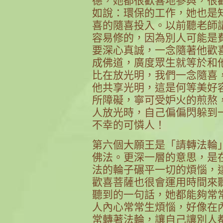
德，她都很歡喜地參與，很
如說：環保的工作，她也是
喜的隨喜投入。以前聽老師
容易修的，因為別人可能是
要深心真誠，一念隨著他歡
成佛道，廣度眾生就等於和
比在放光明，我們一念隨喜
他共享光明，這是何等美好
所障礙，寧可受妒火的煎熬
人放光時，自己偏偏閃躲到
不幸的可憐人！
第六個大願王是「請轉法輪
佛法。更深一層的意思，是
法的輪子碾平一切的煩惱，
歡喜菩薩也很會運用時間來
聽到的一句話，她都能夠常
人內心常常生煩惱，好像在
常轉著法輪，讓自己讓別人