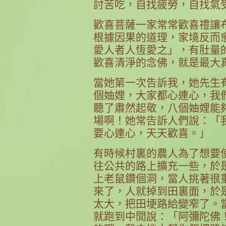
討苦吃，自找疲勞，自找氣
歡喜菩薩一家常常歡喜禮讓
根據因果的道理，家境反而
愛人者人恆愛之」，有肚量
歡喜清淨的念佛，就是最大
當她第一次告訴我，她先生
個妯娌，大家都心連心，我
聽了肅然起敬，八個妯娌能
場啊！她常告訴人們說：「
要心連心，天天歡喜。」
有時候村裏的農人為了想要
往公共的路上擴充一些，於
上老鼠鑽個洞，當人挑著很
來了，人就掉到田裏面，於
太大，把田埂路給變窄了。
就跑到中間說：「阿彌陀佛