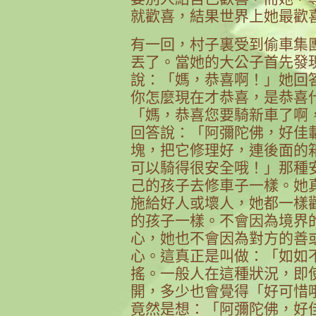
就歡喜，結果世界上她最歡
有一回，村子裏受到偷車集
丟了。當她的大公子首先發
說：「媽，恭喜啊！」她回
你怎麼現在才恭喜，是恭喜
「媽，恭喜您要騎新車了啊
回答說：「阿彌陀佛，好佳
塊，把它修理好，連後面的
可以騎得很安全哦！」那種
己的孩子去修車子一樣。她
施給好人或壞人，她都一樣
的孩子一樣。不會因為境界
心，她也不會因為對方的善
心。這真正是叫做：「如如
搖。一般人在這種狀況，即
開，多少也會覺得「好可惜
竟然是想：「阿彌陀佛，好