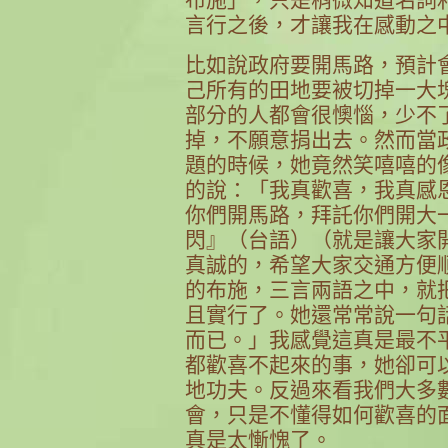
言行之後，才讓我在感動之
比如說政府要開馬路，預計
己所有的田地要被切掉一大
部分的人都會很懊惱，少不
掉，不願意捐出去。然而當
題的時候，她竟然笑嘻嘻的
的說：「我真歡喜，我真感
你們開馬路，拜託你們開大
閃』（台語）（就是讓大家
真誠的，希望大家交通方便
的布施，三言兩語之中，就
且實行了。她還常常說一句
而已。」我感覺這真是最不
都歡喜不起來的事，她卻可
地功夫。反過來看我們大多
會，只是不懂得如何歡喜的
真是太慚愧了。