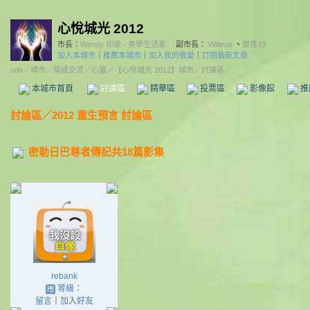
心悅城光 2012
市長：
Wendy 卯瑜 - 美學生活家
副市長：
Willtrue
、
傑克33
加入本城市
｜
推薦本城市
｜
加入我的最愛
｜
訂閱最新文章
udn
／
城市
／
情感交流
／
心靈
／
【心悅城光 2012】城市
／討論區／
本城市首頁
討論區
精華區
投票區
影像館
推
討論區
／
2012 重生預言 討論區
密勒日巴尊者傳記共18篇影集
rebank
等級：
留言
｜
加入好友