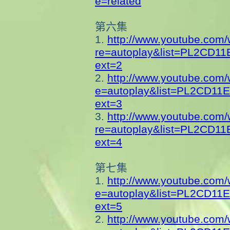
e=related
第六集
1.
http://www.youtube.com
re=autoplay&
list=PL2CD1
ext=2
2.
http://www.youtube.com
e=autoplay&
list=PL2CD11
ext=3
3.
http://www.youtube.com
re=autoplay&
list=PL2CD1
ext=4
第七集
1.
http://www.youtube.com
e=autoplay&
list=PL2CD11
ext=5
2.
http://www.youtube.com