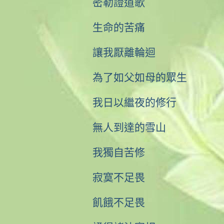
密勒證道歌
生命的苦痛
讓我厭離輪迴
為了如父如母的眾生
我日以繼夜的修行
無人到達的雪山
我獨自苦修
寂寞不足畏
飢餓不足畏