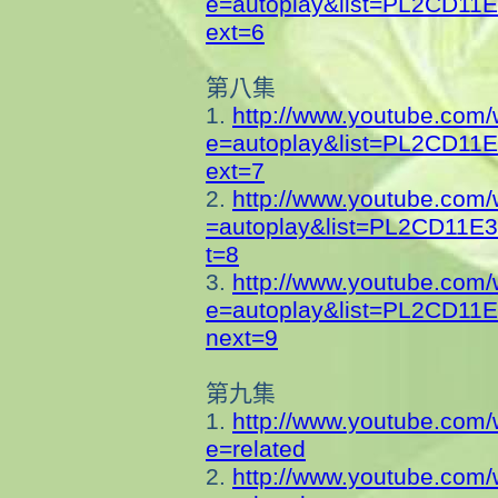
e=autoplay&
list=PL2CD11
ext=6
第八集
1.
http://www.youtube.com
e=autoplay&
list=PL2CD11
ext=7
2.
http://www.youtube.com
=autoplay&
list=PL2CD11E
t=8
3.
http://www.youtube.com
e=autoplay&
list=PL2CD11
next=9
第九集
1.
http://www.youtube.com
e=related
2.
http://www.youtube.com