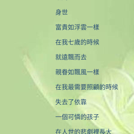
身世
富貴如浮雲一樣
在我七歲的時候
就遠飄而去
親眷如飄風一樣
在我最需要照顧的時候
失去了依靠
一個可憐的孩子
在人世的悲劇裡長大