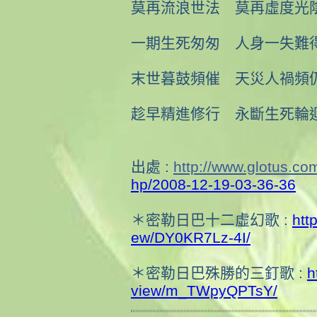
莫再流浪世法 莫再虛度光
一期生死匆匆 人身一失難
末世暮鼓頻催 天災人禍頻
趁早精進修行 永斷生死輪
出處 :
http://www.glotus.co
hp/2008-1
2-19-03-36-36
＊密勒日巴十二虛幻歌 :
htt
ew/DY0KR7Lz-4I/
＊密勒日巴殊勝的三釘歌 :
h
view/m_TWpyQPTsY/