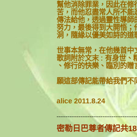
幫他消除罪
業，因此在修
苦，而他忍盡常人所不能
傳法給他，透
過靈性導師
努力，最後得到大開悟；
洞，隨緣以優美
如詩的道
世事本無常，在他幾首中
歌詞附於文末
: 有身世
、修行的快樂、臨別的贈
願這部傳記能帶給我們不
alice 2011.8.24
------------------------------
-------------
密勒日巴尊者傳記共1