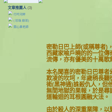
文章推薦人
(3)
行吟河畔
( 珍珠 綠茶)
開心果老師
密勒日巴上師(或稱尊者)
西藏家喻戶
曉的的一位傳
流傳，亦有優美的十萬歌
本名聞喜的密勒日巴尊者
欺凌的坎坷，
年歲稍長聽
術(黑神通)誅殺仇人，但
無間地獄的
果報，於是尋
道輪迴的耳根圓融大法。
由於殺人的深重業障，以