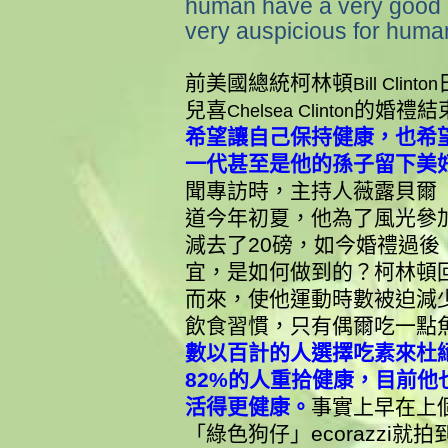
human have a very good i
very auspicious for human
前美國總統柯林頓
Bill
Clinton
兒喜
的婚禮結
Chelsea
Clinton
希望讓自己保持健康，也希
一代甚至是他的孫子
留下美
聞專訪時，主持人薇露貝爾（W
道今年初夏，他為了風光參
減去了20磅，如今婚禮過
宜，是如何做到的？
柯林頓
而來，使他運動時數被迫減
飲食習慣，只有偶爾吃一點
數以百計的人選擇吃素來杜
82%的人重拾健康，目前
活得更健康。
事實上早在上
「綠色狗仔」ecorazzi