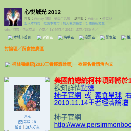
心悅城光 2012
市長：
Wendy 卯瑜 - 美學生活家
副市長：
Willtrue
、
傑克33
加入本城市
｜
推薦本城市
｜
加入我的最愛
｜
訂閱最新文章
udn
／
城市
／
情感交流
／
心靈
／
【心悅城光 2012】城市
／討論區／
本城市首頁
討論區
精華區
投票區
影像館
推
討論區
／
蔬食推廣區
柯林頓總統[2010王者經濟論壇]－ 欲報名者請洽內文
美國前總統柯林頓即將於11
欲知詳情
點選
柿子官網
或
素食星球
右
2010.11.14王者經濟論壇
柿子官網
沐光
等級：8
http://www.persimmonboo
留言
｜
加入好友