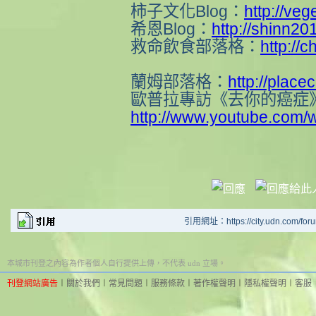
柿子文化Blog：
http://veg
希恩Blog：
http://shinn20
救命飲食部落格：
http://
蘭姆部落格：
http://place
歐普拉專訪《去你的癌症
http://www.youtube.com
引用網址：https://city.udn.com/for
本城市刊登之內容為作者個人自行提供上傳，不代表 udn 立場。
刊登網站廣告
︱
關於我們
︱
常見問題
︱
服務條款
︱
著作權聲明
︱
隱私權聲明
︱
客服