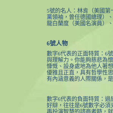
5
號的名人：林肯（美國第
黨領袖，曾任德國總理）
龍白蘭度（美國名演員）
6
號人物
數字
6
代表的正面特質：
6
與理解力。你能夠慈悲為
慷慨、設身處地為他人著
優雅且正直，具有哲學性
有內涵意義的人際關係，
數字
6
代表的負面特質：過
好辯，往往是
6
號數字必須
再扮演智慧的諮商者時，