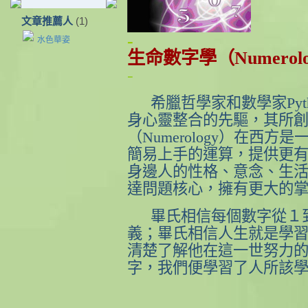
文章推薦人
(1)
-
水色華姿
生命數字學（
Numerol
-
希臘哲學家和數學家
Pyt
身心靈整合的先驅，其所
（
Numerology
）在西方是
簡易上手的運算，提供更
身邊人的性格、意念、生
達問題核心，擁有更大的
畢氏相信每個數字從１
義；畢氏相信人生就是學
清楚了解他在這一世努力
字，我們便學習了人所該