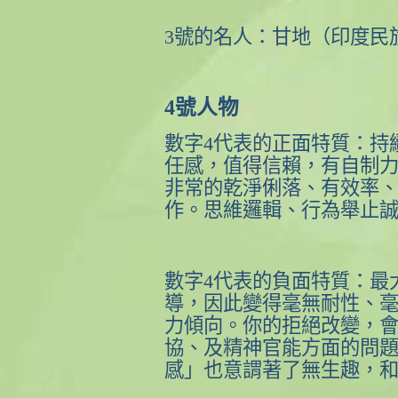
3
號的名人：甘地（印度民
4
號人物
數字
4
代表的正面特質：持
任感，值得信賴，有自制
非常的乾淨俐落、有效率
作。思維邏輯、行為舉止
數字
4
代表的負面特質：最
導，因此變得毫無耐性、
力傾向。你的拒絕改變，
協、及精神官能方面的問
感」也意謂著了無生趣，