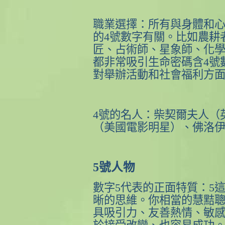
職業選擇：所有與身體和
的
4
號數字有關。比如農耕
匠、占術師、星象師、化
都非常吸引生命密碼含
4
號
對舉辦活動和社會福利方
4
號的名人：柴契爾夫人（
（美國電影明星）、佛洛
5
號人物
數字
5
代表的正面特質：
5
晰的思維。你相當的慧黠
具吸引力、友善熱情、敏