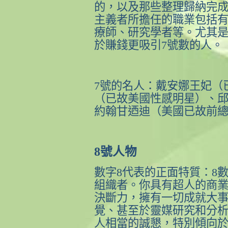
的，以及那些整理歸納完
主義者所擔任的職業包括
療師、研究學者等。尤其
於賺錢更吸引
7
號數的人。
7
號的名人：戴安娜王妃（
（已故美國性感明星）、
約翰甘迺迪（美國已故前
8
號人物
數字
8
代表的正面特質：
8
組織者。你具有超人的商
決斷力，擁有一切成就大
覺、甚至於靈媒研究和分
人相當的誠懇，特別傾向