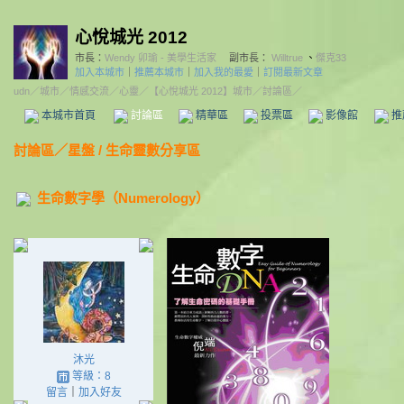
心悅城光 2012
市長：
Wendy 卯瑜 - 美學生活家
副市長：
Willtrue
、
傑克33
加入本城市
｜
推薦本城市
｜
加入我的最愛
｜
訂閱最新文章
udn
／
城市
／
情感交流
／
心靈
／
【心悅城光 2012】城市
／討論區／
本城市首頁
討論區
精華區
投票區
影像館
推
討論區
／
星盤 / 生命靈數分享區
生命數字學（Numerology）
沐光
等級：8
留言
｜
加入好友