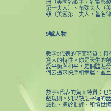
珊（美國名歌手，名電影
第一夫人）、布殊夫人（
頓（美國第一夫人，著名
9
號人物
數字
9
代表的正面特質：具
寬大的特性。你是天生的
愛平衡與和平，是個體貼
何去追求快樂和幸運，並
數字
9
代表的負面特質：也
戲規則。如果缺乏平衡的
滅性、擅於批評、和憤世