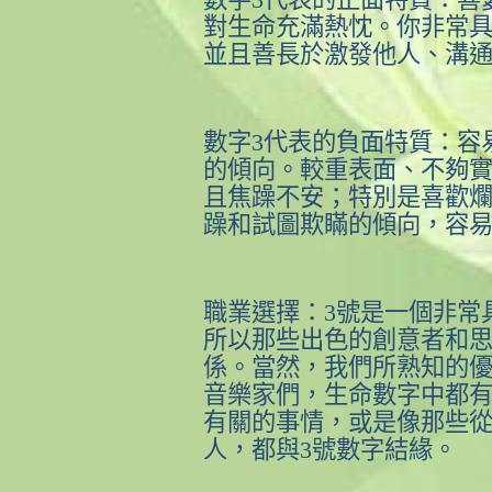
對生命充滿熱忱。你非常
並且善長於激發他人、溝
數字
3
代表的負面特質：容
的傾向。較重表面、不夠
且焦躁不安；特別是喜歡
躁和試圖欺瞞的傾向，容
職業選擇：
3
號是一個非常
所以那些出色的創意者和
係。當然，我們所熟知的
音樂家們，生命數字中都
有關的事情，或是像那些
人，都與
3
號數字結緣。