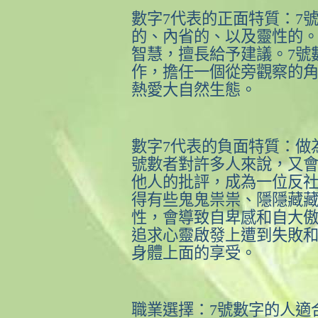
數字
7
代表的正面特質：
7
的、內省的、以及靈性的
智慧，擅長給予建議。
7
號
作，擔任一個從旁觀察的
熱愛大自然生態。
數字
7
代表的負面特質：做
號數者對許多人來說，又
他人的批評，成為一位反
得有些鬼鬼祟祟、隱隱藏
性，會導致自卑感和自大
追求心靈啟發上遭到失敗
身體上面的享受。
職業選擇：
7
號數字的人適