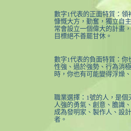
數字
1
代表的正面特質：領
慷慨大方，勤奮，獨立自
常會設立一個偉大的計畫
目標絕不善罷甘休。
數字
1
代表的負面特質：你
性強、過於強勢、行為消
時，你也有可能變得浮燥
職業選擇：
1
號的人，是個
人強的勇氣、創意、膽識
成為發明家、製作人、設
者。