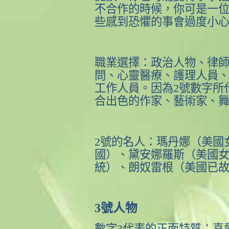
不合作的時候，你可是一
些感到恐懼的事會過度小
職業選擇：政治人物、律
問、心靈醫療、護理人員
工作人員。因為
2
號數字所
合出色的作家、藝術家、
2
號的名人：瑪丹娜（美國
國）、黛安娜羅斯（美國
統）、朗奴雷根（美國已
3
號人物
數字
3
代表的正面特質：喜