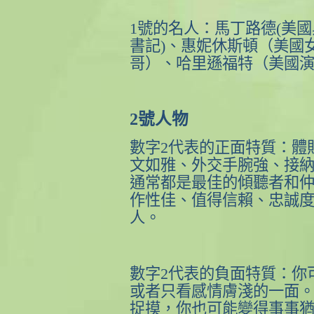
1
號的名人：馬丁路德
(
美國
書記
)
、惠妮休斯頓（美國
哥）、哈里遜福特（美國
2
號人物
數字
2
代表的正面特質：體
文如雅、外交手腕強、接
通常都是最佳的傾聽者和
作性佳、值得信賴、忠誠
人。
數字
2
代表的負面特質：你
或者只看感情膚淺的一面
捉摸，你也可能變得事事