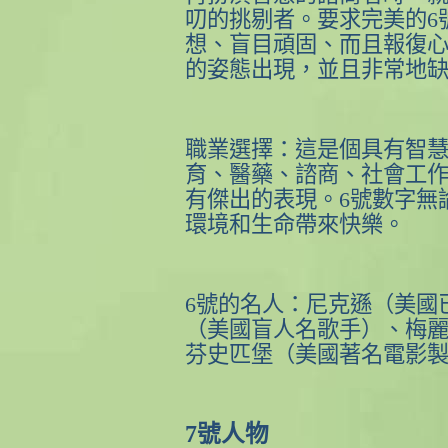
叨的挑剔者。要求完美的
6
想、盲目頑固、而且報復
的姿態出現，並且非常地
職業選擇：這是個具有智
育、醫藥、諮商、社會工
有傑出的表現。
6
號數字無
環境和生命帶來快樂。
6
號的名人：尼克遜（美國
（美國盲人名歌手）、梅
芬史匹堡（美國著名電影
7
號人物