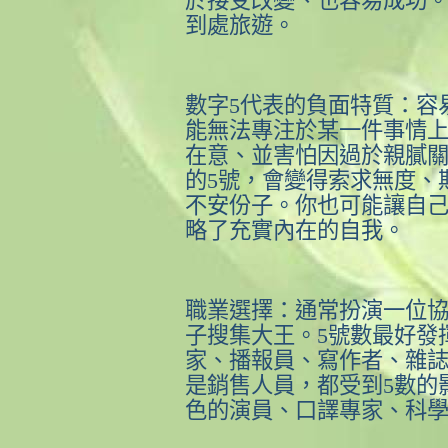
於接受改變、也容易成功
到處旅遊。
數字
5
代表的負面特質：容
能無法專注於某一件事情
在意、並害怕因過於親膩
的
5
號，會變得索求無度、
不安份子。你也可能讓自
略了充實內在的自我。
職業選擇：通常扮演一位
子搜集大王。
5
號數最好發
家、播報員、寫作者、雜
是銷售人員，都受到
5
數的
色的演員、口譯專家、科