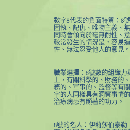
數字
8
代表的負面特質：
8
固執、記仇、唯物主義、
同時會傾向於毫無耐性、
較常發生的情況是，容易
性、無法忍受他人的意見
職業選擇：
8
號數的組織力
上，有關科學的、財務的
務的、軍事的、監督等有
字的人同樣具有洞察事情
治療病患有顯著的功力。
8
號的名人：伊莉莎伯泰勒