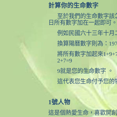
計算你的生命數字
至於我們的生命數字該
日所有數字加在一起即可
例如
民國六十三年十月
換算陽曆數字則為：
197
將所有數字加起來
1+9+
2+7=9
9
就是您的生命數字 。
這代表您生命付予您的
1
號人物
這是個熱愛生命，喜歡開