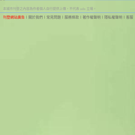
本城市刊登之內容為作者個人自行提供上傳，不代表 udn 立場。
刊登網站廣告
︱
關於我們
︱
常見問題
︱
服務條款
︱
著作權聲明
︱
隱私權聲明
︱
客服