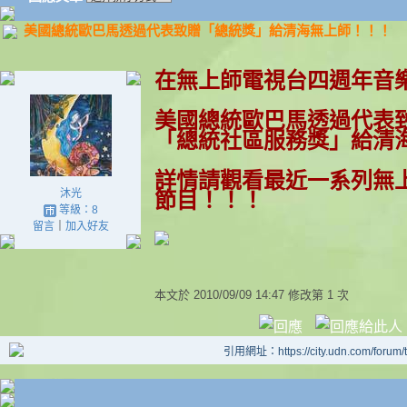
美國總統歐巴馬透過代表致贈「總統獎」給清海無上師！！！
在無上師電視台四週年音
美國總統歐巴馬透過代表
「總統
社區服務
獎」給清
詳情請觀看最近一系列無
沐光
節目！！！
等級：8
留言
｜
加入好友
本文於
2010/09/09 14:47 修改第 1 次
引用網址：https://city.udn.com/forum