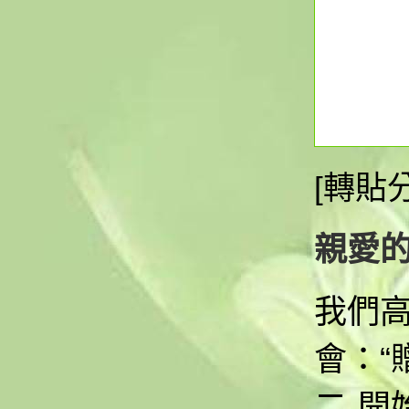
[轉貼
親愛
我們
會：“
二
開