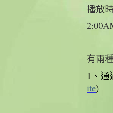
播放
2:00A
有兩
1
、通
ite
)