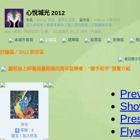
心悅城光 2012
市長：
Wendy 卯瑜 - 美學生活家
副市長：
Willtrue
、
傑克33
加入本城市
｜
推薦本城市
｜
加入我的最愛
｜
訂閱最新文章
udn
／
城市
／
情感交流
／
心靈
／
【心悅城光 2012】城市
／討論區／
本城市首頁
討論區
精華區
投票區
影像館
推
討論區
／
2012 影音區
看回應文
慶祝無上師電視臺開播四周年音樂會：“贈予和平”預覽介紹
Pre
Sho
Pre
沐光
Flye
等級：8
留言
｜
加入好友