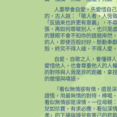
人要學會自愛，先愛惜自己
的，古人說：「敬人者，人恆
「反過來也許更有意義」，不
張，再如何尊敬別人，也只是
的慧眼不會不知你的道貌岸然
的人，即使百般討好、慇勤奉
殼，終究不得人緣，不得人愛
自愛、自敬之人，會懂得人
愛惜他人，也會尊重他人的人
的對待與人我是非的距離，拿
的傲慢與嗔語。
『看似無情卻有情，道是深
證悟，用最無情的對待，棒喝
看似無情卻是深情。一位母親
兒如珍寶，有求必應，看似深
孝」的下場與誤兒有害己的悲