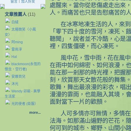
留言
｜
加入好友
處醒來。當你從悲傷處走出來
人。而痛苦也只是告慰痛苦的
文章推薦人
(11)
白絨
在冰寒地凍生活的人，來到
太陽微笑〈小鳳
「零下四十度的雪河，凍死、
女〉
聽聞」，說者並不冷酷，心是
阿ming
裡，四隻僵硬，而心凍死。
雷尚淳
Hal
風中花，雪中雨，花在風中
blackmoon(永恆的
在雨中如何綿密、如何浪漫，
懷念，空行者)
能在那一剎那的時光裡，把握
安娜貝兒
刻，欣賞那天女散花般的舞集
沐光
歌舞，舞出最浪漫的彩衣，唱
Wendy 卯瑜 - 美學
漫漫的霏雨，也能融入其境，
生活家
面對當下一片的歡顏。
光的使者 (臣服）
人可多情亦可無情，多情在
more...
法海。如那滿山遍野的芒花，
何可到的城市、鄉野、山間小