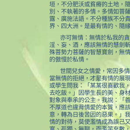
垣，不分肥沃或貧瘠的土地，
別、不執著的多情。多情如菩
露、廣施法語。不分種族不分
界、四大洲。是最有情的、隨
亦可無情：無情於私我的貪
淫、妄、酒，應該無情的慧劍
殊菩勢力菩薩的智慧寶劍，無
的傲慢於私情。
世間兒女之情愛，常因多情
當無情的拒絕，才是有情的展
或學生問我：「某某很喜歡我
去吃飯。」因學生長的美、身
對象與奉承的公主。我說：「
不厚道也違背情愛的本質，應
意，轉為日後苦因的惡果。」
情的對待，莫使濫情成為誤己
寞、孤獨、無聊，而濫竽充數