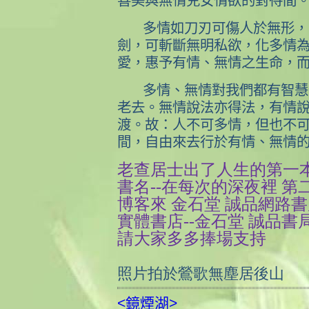
善美與無情兒女情欲的對待間
多情如刀刃可傷人於無形，
劍，可斬斷無明私欲，化多情
愛，惠予有情、無情之生命，
多情、無情對我們都有智慧
老去。無情說法亦得法，有情
渡。故：人不可多情，但也不
間，自由來去行於有情、無情
老查居士出了人生的第一本
書名--在每次的深夜裡 
博客來 金石堂 誠品網路
實體書店--金石堂 誠品書
請大家多多捧場支持
照片拍於鶯歌無塵居後山
<鏡煙湖>