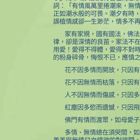
詞：「有情風萬里捲潮來，無
正如潮水般的可畏。潮夕有時
誤植情感卻一生渺茫，情多不
家有家規，國有國法，佛法
律，卻是深情的良苗。家法不
用愛！愛得不得體，愛得不對
的粉身碎骨，悔恨不已，應慎
花不因多情而開放，只因有
花不因無情而枯落，只因有
人不因無情而傷感，只因多
紅塵因多慾而遺憾，只因飛
佛門有情而渡眾，如母愛子
多情、無情總在須臾間，如