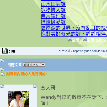
山水田園詩
詠物懷人詩
佛宗禪理詩
抒情憶愛詩
鏡煙湖的世界，沒有亂耳的絲
愧對美好時光的詩，靜靜相伴
引用網址：https://city.udn.com/forum
回應文章
越是有內涵的人是有情的!
查大哥
Wendy對您的敬重不在話下. 
喔 !