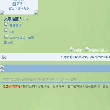
等級：
留言
｜
加入好友
文章推薦人
(3)
安娜貝兒
d.d.
Wendy 卯瑜 - 美學
生活家
引用網址：https://city.udn.com/forum
本城市刊登之內容為作者個人自行提供上傳，不代表 udn 立場。
刊登網站廣告
︱
關於我們
︱
常見問題
︱
服務條款
︱
著作權聲明
︱
隱私權聲明
︱
客服