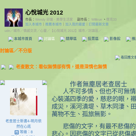
心悅城光 2012
市長：
Wendy 卯瑜 - 美學生活家
副市長：
Willtrue
、
傑克33
加入本城市
｜
推薦本城市
｜
加入我的最愛
｜
訂閱最新文章
udn
／
城市
／
情感交流
／
心靈
／
【心悅城光 2012】城市
／討論區／
本城市首頁
討論區
精華區
投票區
影像館
推
討論區
／
不分版
看回應文
老查散文：看似無情卻有情，道是深情也無情
作者無塵居老查居士
人不可多情、但也不可無情
心裝滿四季的愛，慈悲的眼，
成災，溪河潰堤、草木同淒、
萬物不生、孤旅無影。
老查居士新書4-明月依
悲傷的文字，有最不悲傷的
然在心底
等級：8
悲心。因悲傷的文字已從悲傷