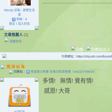
Wendy 卯瑜 - 美學生活
家
等級：8
留言
｜
加入好友
文章推薦人
(1)
安娜貝兒
引用網址：https://city.udn.com/forum
情 深 似 海
回應給：
老查居士新書-在每次的深夜裡（m0226799654）
多情! 無情! 覺有情!
感恩! 大哥
gc0629