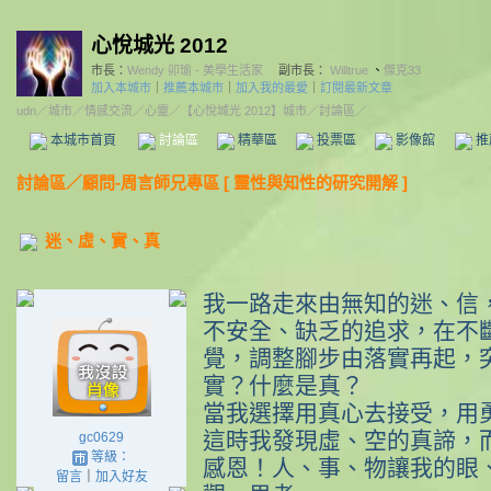
心悅城光 2012
市長：
Wendy 卯瑜 - 美學生活家
副市長：
Willtrue
、
傑克33
加入本城市
｜
推薦本城市
｜
加入我的最愛
｜
訂閱最新文章
udn
／
城市
／
情感交流
／
心靈
／
【心悅城光 2012】城市
／討論區／
本城市首頁
討論區
精華區
投票區
影像館
推
討論區
／
顧問-周言師兄專區 [ 靈性與知性的研究開解 ]
迷、虛、實、真
我一路走來由無知的迷、信
不安全、缺乏的追求，在不
覺，調整腳步由落實再起，
實？什麼是真？
當我選擇用真心去接受，用
這時我發現虛、空的真諦，
gc0629
等級：
感恩！人、事、物讓我的眼
留言
｜
加入好友