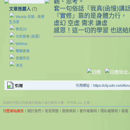
觀、思考。
套一句俗話『我真(函慢)講
文章推薦人
(7)
『實修』靠的是身體力行，
Wendy 卯瑜 - 美學
虛幻 空虛 需求 謙虛
生活家
感恩！這一切的學習 也送
傑克33
光的使者 (臣服）
Willtrue
暱稱者無
安娜貝兒
沐光
引用網址：https://city.udn.com/for
本城市刊登之內容為作者個人自行提供上傳，不代表 udn 立場。
刊登網站廣告
︱
關於我們
︱
常見問題
︱
服務條款
︱
著作權聲明
︱
隱私權聲明
︱
客服