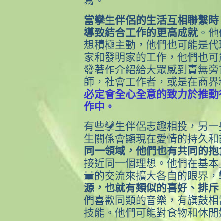
寫。
當孿生伴侶的生活互相聯繫時
導致結合工作的更高成就
。他
想積極主動，他們也可能是代
家和發明家的工作，他們也可
發著作介紹給大眾感到責無旁
師，社會工作者，或是在商界
必定會全心全意的致力於推動
作中。
有些孿生伴侶志趣相投，另一
生關係會顯現在愛情的持久和
同一領域，他們也有共同的抱
接近同一個理想。他們在基本
量的交流來擴大各自的眼界，
源，也就有類似的喜好、排斥
們喜歡同類的音樂，有旗鼓相
技能。他們可能對食物和休閒