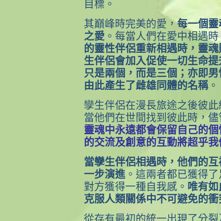
目標。
其巔峰時完美的愛，
每一個靈
之愛
。每當人們在愛中相遇時
的靈性伴侶重新相遇時，靈魂
生伴侶會加入促使一切生命提
只是兩個，而是三個；亦即男
由此產生了雌雄同體的名稱
。
孿生伴侶在漫長旅途之後彼此
當他們在世間找到彼此時，儘
靈魂中永遠都會保留自己的個
的交流及創意的互動將超乎我
當孿生伴侶相遇時，他們的互
一步演進
。這兩者都已獲得了
對方獲得一種自我感。
唯有如
克服人類關係中不可避免的衝
從存有最初的統一出現了分裂