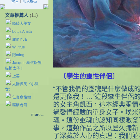
留言
｜
加入好友
文章推薦人
(11)
綺綺大美女
Lotus Amita
shih.hua
Willtrue
阿ming
Jacques現代版狸
貓換太子！
〔孿生的靈性伴侶〕
止善
太陽微笑〈小鳳
“不管我們的靈魂是什麼做成
女〉
還更像我！…”這段孿生伴侶
仁真卓格爾
的女主角凱西，這本經典愛情
暱稱者無
過愛情經驗的單身女子。埃米
more...
魂。這份靈魂的認知同樣激發
事，這類作品之所以歷久彌新
了深藏於人心的真理：我們並