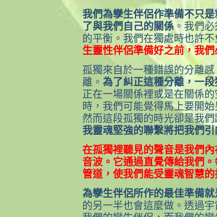
我們為孿生伴侶作準備不只是
了與我們自己的關係
。我們必
的平衡。我們在獨處時也許不
生靈性伴侶準備好之前，我們
孤獨來自於一種錯誤的分離感
離。
為了糾正這種分離，一段
正在一場關係裡或是在關係的
時，我們可能覺得馬上要開始
然而這段孤獨的時光卻是我們
我靈魂堅強的聯繫將把我們引
在孤獨裡聽見的聲音是我們內
音波。它通過直覺傳給我們。
管道，使我們能受靈魂智慧的
為孿生伴侶所作的最佳準備就
的另一半也會這麼做。透過宇