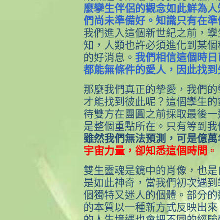
麼孿生伴侶的觀念如此鮮為人
們尚未準備好。知識只有在準
我們進入這個新世紀之前，孿
知，人類也許必須進化到某個
的好消息。
我們相信這
個時日
都能無條件的愛人，因此找到
那麼我們真正的摯愛，我們的
才能找到彼此呢？這個孿生的
待雙方在團圓之前採取最後一
是整個重點所在。只有等到我
雖然我們無法預測，可是億萬
宇宙力量，卻知悉這個時間
。
雙生靈魂是鏡中的肖像，也是
是如此神奇，當我們初次遇到
個獨特又迷人的個體。部分的
的本質以一種新方式反映出來
的人生境遇也會把不同的經驗