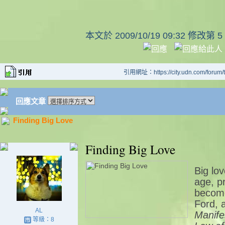
本文於
2009/10/19 09:32 修改第 5
引用網址：https://city.udn.com/forum
回應文章
Finding Big Love
Finding Big Love
Big lov
age, pr
become
Ford, 
AL
Manife
等級：8