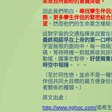
來眾目所期盼的意識突破。
因此我們明白，
尋找孿生伴侶
務
。
更多孿生伴侶的緊密結合
望
。然而他們的生命要怎樣結
這對宇宙的交通指揮來說實在
最終相認早在上帝的第一口呼
宇宙無限的面向中，每一微細
碼，等待時機一到就將收到訊
動搖，國事也暫停，
好使兩隻
時空中相接
。 。 。
（至於同性戀，並非不是一種
伴侶共同大目標的最方便身份
者關係的種類。）
原文出處：
http://www.nghoc.com/
南希