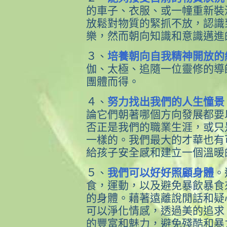
的車子、衣服、或一幢重新裝
放鬆對物質的緊抓不放，認識
樂，然而朝向知識和意識邁進
３、
培養朝向自我精神開放的
伽、太極、追隨一位靈修的導
團體而得。
４、
努力找出我們的人生憧景
論它們朝著哪個方向發展都要
否正是我們的職業生涯，或只
一樣的。我們最大的才華也有
給孩子安全感和建立一個溫暖
５、
我們可以好好照顧身體
。
食，運動，以及避免暴飲暴食
的身體。藉著遠離說閒話和疑
可以淨化情感，透過美的追求
的豐富和魅力，避免殘酷和暴