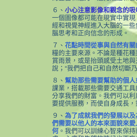
６、
小心注意影像和觀念的吸
一個圖像都可能在現實中實現
經和視覺神經進入大腦的一些
腦思考和正向信念的形成。
７、
花點時間從事與自然有關
糧的主要來源。不論是種花種
賞雨景，或是抬頭感受土地與
說；“我們把自己和自然切斷乃
８、
幫助那些需要幫助的個人
課業，搭載那些需要交通工具
分享我們的財富。我們可以利
要提供服務，而使自身成長，
９、
為了成就我們的發展以及
們需要以他人的本來面貌來愛
何
。我們可以訓練心智來保持