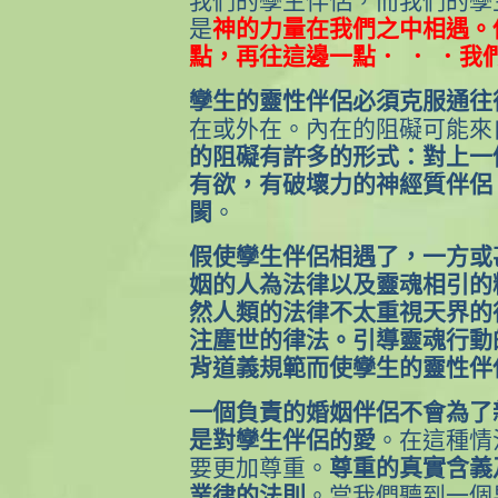
我們的孿生伴侶，而我們的孿
是
神的力量在我們之中相遇。
點，再往這邊一點． ． ．我
孿生的靈性伴侶必須克服通往
在或外在。內在的阻礙可能來
的阻礙有許多的形式：對上一
有欲，有破壞力的神經質伴侶
閡
。
假使孿生伴侶相遇了，一方或
姻的人為法律以及靈魂相引的
然人類的法律不太重視天界的
注塵世的律法。引導靈魂行動
背道義規範而使孿生的靈性伴
一個負責的婚姻伴侶不會為了
是對孿生伴侶的愛
。在這種情
要更加尊重。
尊重的真實含義
業律的法則
。當我們聽到一個