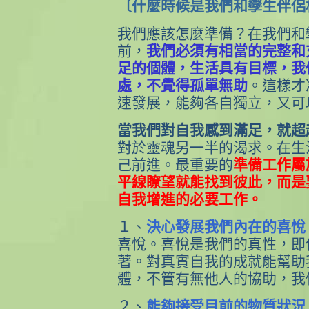
〔什麼時候是我們和孿生伴侶
我們應該怎麼準備？在我們和
前，
我們必須有相當的完整和
足的個體，生活具有目標，我
處，不覺得孤單無助
。這樣才
速發展，能夠各自獨立，又可
當我們對自我感到滿足，就超
對於靈魂另一半的渴求。在生
己前進。最重要的
準備工作屬
平線瞭望就能找到彼此，而是
自我增進的必要工作。
１、
決心發展我們內在的喜悅
喜悅。喜悅是我們的真性，即
著。對真實自我的成就能幫助
體，不管有無他人的協助，我
２、
能夠接受目前的物質狀況