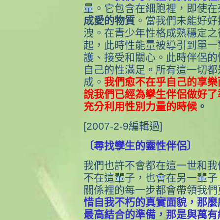
量。它包含在細胞裡，即使在
成愛的物質
。當我們未能好好
洩。在青少年性格成熟穩定之
起，此時性能量被導引到單一
護、接受和關心。此時伴侶的
自己的性滿足。所有這一切都
成。
我們愈不在乎自己的享樂
說我們已經為孿生伴侶做好了
充分利用性別力量的時候
。
[2007-2-9編輯過]
〔尋找孿生的靈性伴侶〕
我們也許不會都在這一世和我
不在這輩子，也會在另一輩子
關係裡的每一步都會帶領我們
惜自我不朽的真實面貌，那麼
最高結合的準備，那是與萬有