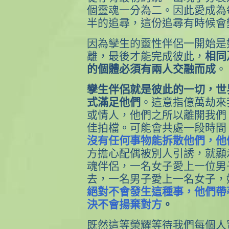
個靈魂一分為二。因此愛成為
半的追尋，這份追尋有時候會變
因為孿生的靈性伴侶一開始是
離，最後才能完成彼此，
相同
的個體必須有兩人交融而成
。
孿生伴侶就是彼此的一切，世
式滿足他們
。這意指億萬劫來
或情人，他們之所以離開我們
佳拍檔。可能會共處一段時間
沒有任何事物能拆散他們，他
方擔心配偶被別人引誘，就顯
魂伴侶，一名女子愛上一位男
去，一名男子愛上一名女子，
絕對不會發生這種事，他們帶
決不會揚棄對方
。
既然這等榮耀等待我們每個人