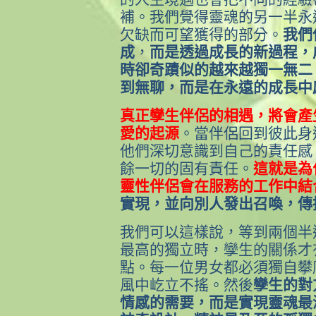
補。我們覺得靈魂的另一半永
欠缺而可望獲得的部分。
我們
成
，
而是透過成長的新過程，
時卻奇蹟似的越來越獨一無二
到無聊，而是在永遠的成長中
真正孿生伴侶的相遇，將會產
愛的起源
。當伴侶回到彼此身
他們深切意識到自己的責任感
餘一切的固有責任。
這就是為
靈性伴侶會在服務的工作中結
實現，並向別人發出召喚，傳
我們可以這樣說，等到兩個半
最高的獨立時，孿生的關係才
點。每一位男女都必須獨自攀
風中屹立不搖。然後
孿生的對
情感的需要，而是實現靈魂最