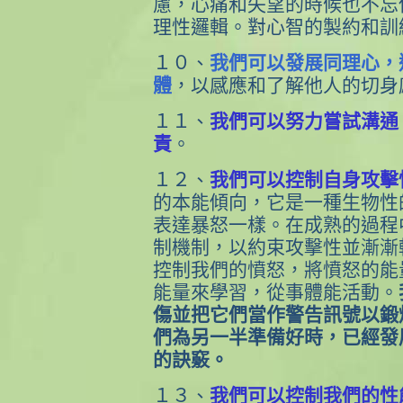
慮，心痛和失望的時候也不忘
理性邏輯。對心智的製約和訓
１０、
我們可以發展同理心，
體
，以感應和了解他人的切身
１１、
我們可以努力嘗試溝通
責
。
１２、
我們可以控制自身攻擊
的本能傾向，它是一種生物性
表達暴怒一樣。在成熟的過程
制機制，以約束攻擊性並漸漸
控制我們的憤怒，將憤怒的能
能量來學習，從事體能活動。
傷並把它們當作警告訊號以鍛
們為另一半準備好時，已經發
的訣竅。
１３、
我們可以控制我們的性