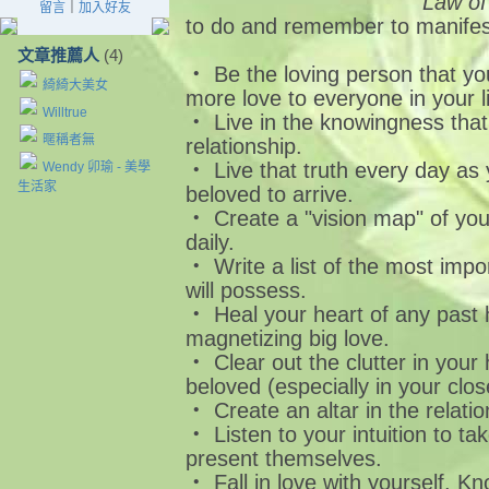
Law of
留言
｜
加入好友
to do and remember to manifes
文章推薦人
(4)
‧ Be the loving person that yo
綺綺大美女
more love to everyone in your li
Willtrue
‧ Live in the knowingness that
暱稱者無
relationship.
‧ Live that truth every day as 
Wendy 卯瑜 - 美學
生活家
beloved to arrive.
‧ Create a "vision map" of your
daily.
‧ Write a list of the most impo
will possess.
‧ Heal your heart of any past h
magnetizing big love.
‧ Clear out the clutter in you
beloved (especially in your clos
‧ Create an altar in the relati
‧ Listen to your intuition to ta
present themselves.
‧ Fall in love with yourself. Kn