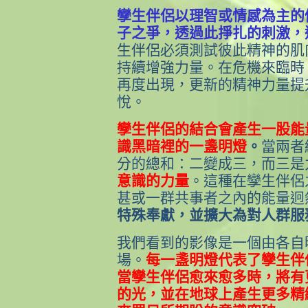
孿生伴侶以理智或情感為主的
子之爭，透過此掙扎的刺激，
生伴侶必須測試彼此精神的肌
持續增強力量。在危機來臨時
再度出現，更新的精神力量提
悅。
孿生伴侶的結合會產生一股能
識黑暗裡的一盞明燈
。
當兩者
分的總和：二變成三，而三是
意識的力量
。這種在孿生伴侶
甚或一群共事者之內的能量迥
特殊奉獻，並擴大為對人群服
我們看到的影像是一個由各自
場。
每一盞明燈代表了孿生伴
當孿生伴侶愈來愈多時，將有
的光，並在地球上產生更多精