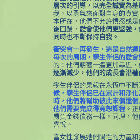
層次的引導，以完全誠實為基
我，以勇氣來面對自身的真實
本所在，他們不允許憤怒或是
後回歸，
愛會使他們更堅強，
同時也不斷保持自我。
衝突會一再發生，這是自然週
每次的周期，孿生伴侶的愛會
的：他們朝著一體更加靠近，
逐漸減少，他們的成長會沿著
孿生伴侶的果報在永恆中不斷
候，孿生伴侶已在累計和淨化
時，他們將幫助彼此來償還個
他們需要完成得寬恕課程
。正
肩負金錢債務一樣。同理，他
喜悅。
當女性發展她們陽性的力量和