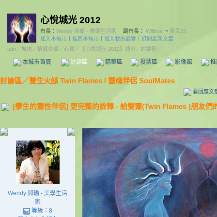
心悅城光 2012
市長：
Wendy 卯瑜 - 美學生活家
副市長：
Willtrue
、
傑克33
加入本城市
｜
推薦本城市
｜
加入我的最愛
｜
訂閱最新文章
udn
／
城市
／
情感交流
／
心靈
／
【心悅城光 2012】城市
／討論區／
本城市首頁
討論區
精華區
投票區
影像館
推
討論區
／
雙生火燄 Twin Flames / 靈魂伴侶 SoulMates
看回應文
[孿生的靈性伴侶] 更完整的詮釋 - 給雙靈(Twin Flames )朋友
Wendy 卯瑜 - 美學生活
家
等級：8