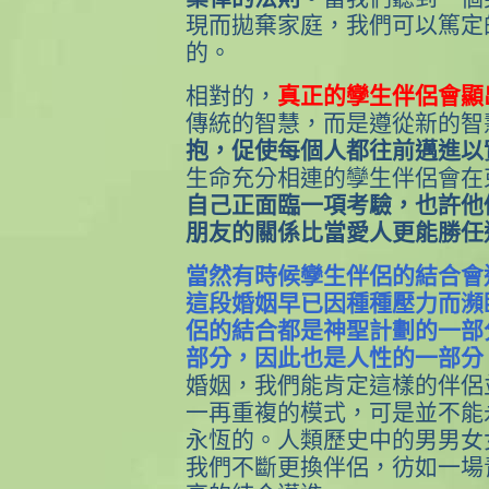
現而拋棄家庭，我們可以篤定
的。
相對的，
真正的孿生伴侶會顯
傳統的智慧，而是遵從新的智
抱，促使每個人都往前邁進以
生命充分相連的孿生伴侶會在
自己正面臨一項考驗，也許他
朋友的關係比當愛人更能勝任
當然有時候孿生伴侶的結合會
這段婚姻早已因種種壓力而瀕
侶的結合都是神聖計劃的一部
部分，因此也是人性的一部分
婚姻，我們能肯定這樣的伴侶
一再重複的模式，可是並不能
永恆的。人類歷史中的男男女
我們不斷更換伴侶，彷如一場