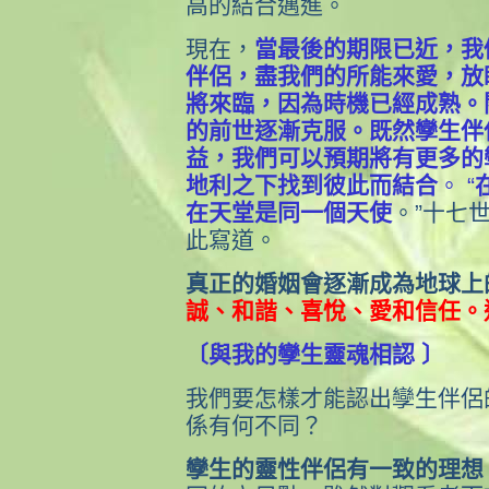
高的結合邁進。
現在，
當最後的期限已近，我
伴侶，盡我們的所能來愛，放
將來臨，因為時機已經成熟。
的前世逐漸克服。既然孿生伴
益，我們可以預期將有更多的
地利之下找到彼此而結合
。 “
在天堂是同一個天使
。”十七
此寫道。
真正的婚姻會逐漸成為地球上
誠、和諧、喜悅、愛和信任。
〔與我的孿生靈魂相認 〕
我們要怎樣才能認出孿生伴侶
係有何不同？
孿生的靈性伴侶有一致的理想