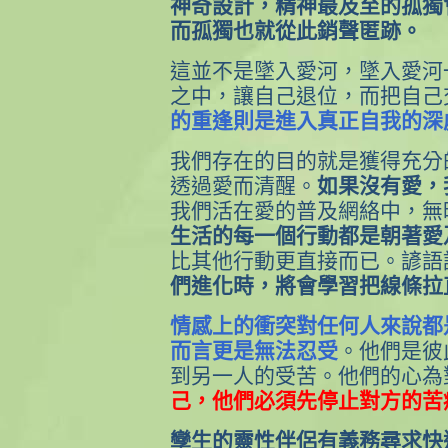
神奇設計，精神最及至的孤獨
而孤獨也就從此銷聲匿跡。
這並不是墜入愛河，墜入愛河
之中，讓自己退位，而把自己
的重逢則是進入真正自我的深
我們存在的目的就是獲得充分
透過愛而清醒。
如果沒有愛，
我們活在愛的普及網絡中，無
生活的每一個行動都是朝著愛
比其他行動更直接而已。諺語
們進化時，將會學習把線條拉
情感上的衝突對任何人來說都
而言更是無法忍受
。他們是彼
到另一人的受苦。他們的心為
己，他們必須先停止對方的苦
孿生的靈性伴侶有義務尋求快