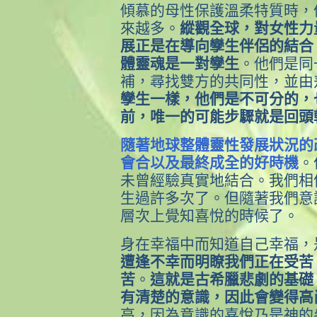
傾慕的母性保護溫柔特質時，
來越多。
縱觀全球，對女性力
展正是在導向孿生伴侶的結合
體靈魂是一對孿生
。他們是同
補，尋找雙方的共同性，並由
孿生一樣，他們是不可分的，
前，唯一的可能步驟就是回頭
隨著地球整體靈性發展狀況的
會合以及最終成全的好時機
。
未曾經驗真實地結合。我們相
生過許多次了。但隨著我們意
層次上覺知喜悅的時候了。
身在幸福中而知道自己幸福，
遭逢不幸而明瞭我們正在受苦
苦
。
這就是古希臘悲劇的基礎
有清楚的意識，因此會變得高
高，因為意識的喜悅乃是神的