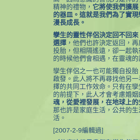
精神的禮物，
它將使我們擴展
的器皿。這就是我們為了實現
漫長成長。
孿生的靈性伴侶決定回不回來
選擇
，他們也許決定返回，再
投胎，但相隔遙遠，卻一起執
的時候他們會相遇，在靈魂的
孿生伴侶之一也可能獨自投胎
啟發。此人將不再尋找他另一
擇的共同工作效命。只有在孿
的前提下，此人才會考慮婚姻
魂，從愛裡發展，在地球上的
那也許是家庭生活，公共的生
活。
[2007-2-9編輯過]