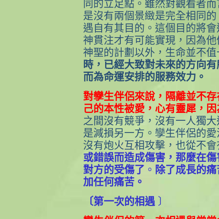
同的立足點。雖然對觀看者而
是沒有兩個景緻是完全相同的
遇自有其目的。這個目的將會
神貫注才有可能實現，因為他
神聖的計劃以外，生命並不值
時，已經大致對未來的方向有
而為命運安排的服務效力。
對孿生伴侶來說，隔離並不存
己的本性被愛，心有靈犀，因
之間沒有競爭，沒有一人獨大
是減損另一方。孿生伴侶的愛
沒有炮火互相攻擊，也從不會
或錯誤而造成傷害，那麼在傷
對方的受傷了
。
除了成長的痛
加任何痛苦。
〔第一次的相遇
〕