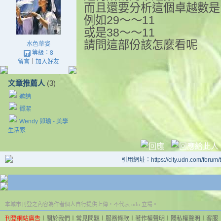
而且還要分析這個卓越數是
例如29～～11
或是38～～11
請問這部份該怎麼看呢
水色華姿
等級：8
留言
｜
加入好友
文章推薦人
(3)
邀請
鄧潔
Wendy 卯瑜 - 美學
生活家
引用網址：https://city.udn.com/forum
本城市刊登之內容為作者個人自行提供上傳，不代表 udn 立場。
刊登網站廣告
︱
關於我們
︱
常見問題
︱
服務條款
︱
著作權聲明
︱
隱私權聲明
︱
客服