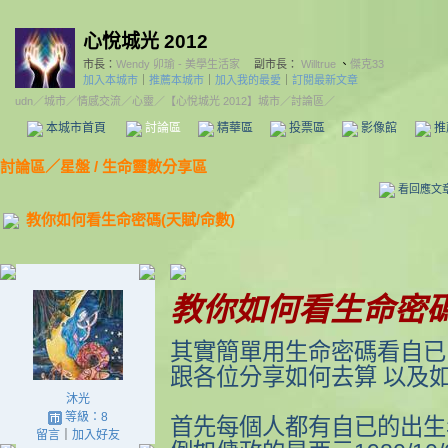
心悅城光 2012
市長：
Wendy 卯瑜 - 美學生活家
副市長：
Willtrue
、
傑克33
加入本城市
｜
推薦本城市
｜
加入我的最愛
｜
訂閱最新文章
udn
／
城市
／
情感交流
／
心靈
／
【心悅城光 2012】城市
／討論區／
本城市首頁
討論區
精華區
投票區
影像館
推
討論區
／
星盤 / 生命靈數分享區
看回應文
教你如何看生命密碼(天賦/命數)
教你如何看生命密
其實簡單用生命密碼看自已
跟各位分享如何去算 以及
沐光
等級：8
首先每個人都有自已的出生
留言
｜
加入好友