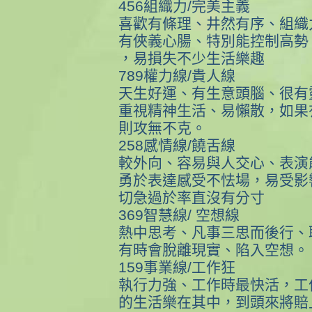
456組織力/完美主義
喜歡有條理、井然有序、組織
有俠義心腸、特別能控制高勢
，易損失不少生活樂趣
789權力線/貴人線
天生好運、有生意頭腦、很有
重視精神生活、易懶散，如果
則攻無不克。
258感情線/饒舌線
較外向、容易與人交心、表演
勇於表達感受不怯場，易受影
切急過於率直沒有分寸
369智慧線/ 空想線
熱中思考、凡事三思而後行、
有時會脫離現實、陷入空想。
159事業線/工作狂
執行力強、工作時最快活，工
的生活樂在其中，到頭來將賠