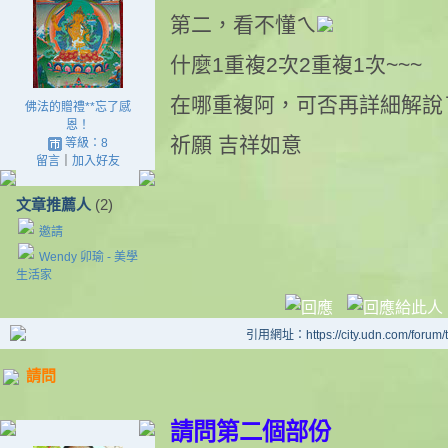
第二，看不懂ㄟ
什麼1重複2次2重複1次~~~
在哪重複阿，可否再詳細解說
佛法的贈禮**忘了感
恩！
祈願 吉祥如意
等級：8
留言
｜
加入好友
文章推薦人
(2)
邀請
Wendy 卯瑜 - 美學
生活家
引用網址：https://city.udn.com/forum
請問
請問第二個部份