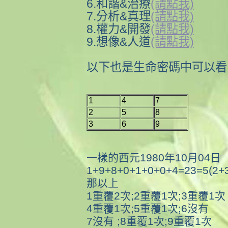
6.和諧&治療
(請點我)
7.分析&真理
(請點我)
8.權力&開發
(請點我)
9.想像&人道
(請點我)
以下也是生命密碼中可以看
1
4
7
2
5
8
3
6
9
一樣的西元1980年10月04日
1+9+8+0+1+0+0+4=23=5(2+
那以上
1重覆2次;2重覆1次;3重覆1次
4重覆1次;5重覆1次;6沒有
7沒有 ;8重覆1次;9重覆1次