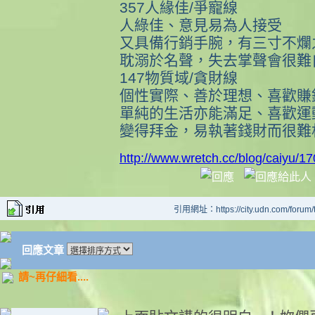
357人緣佳/爭寵線
人綠佳、意見易為人接受
又具備行銷手腕，有三寸不爛
耽溺於名聲，失去掌聲會很難
147物質域/貪財線
個性實際、善於理想、喜歡賺
單純的生活亦能滿足、喜歡運
變得拜金，易執著錢財而很難
http://www.wretch.cc/blog/caiyu/1
引用網址：https://city.udn.com/forum
回應文章
請~再仔細看....