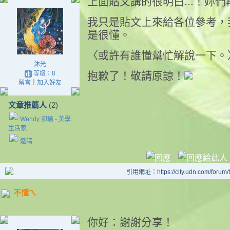
上面貼文講的很明白...！妳
我只是貼文上來給各位參考，
是很懂。
〈或許有誰懂幫忙解說一下。
沐光
等級：8
抱歉了！敬請原諒！
留言
｜
加入好友
文章推薦人
(2)
Wendy 卯瑜 - 美學
生活家
邀請
引用網址：https://city.udn.com/forum
不懂ㄟ
你好：謝謝分享！