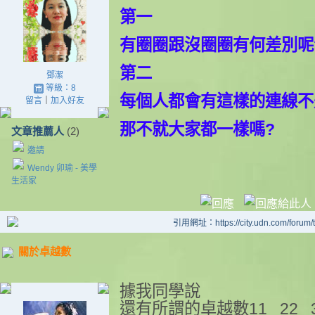
第一
有圈圈跟沒圈圈有何差別呢
第二
鄧潔
等級：8
每個人都會有這樣的連線不
留言
｜
加入好友
那不就大家都一樣嗎?
文章推薦人
(2)
邀請
Wendy 卯瑜 - 美學
生活家
引用網址：https://city.udn.com/forum
關於卓越數
據我同學說
還有所謂的卓越數11 22 3