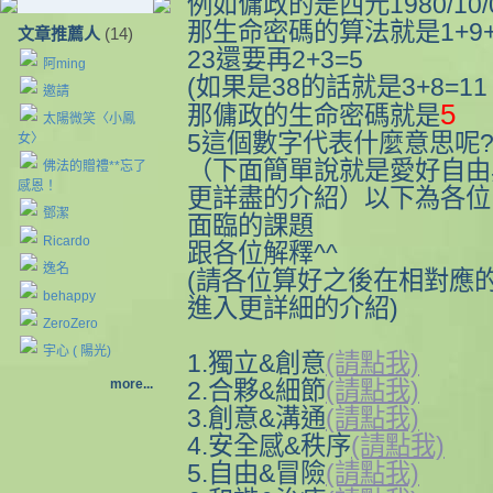
例如傭政的是西元1980/10/
那生命密碼的算法就是1+9+8+
文章推薦人
(14)
23還要再2+3=5
阿ming
(如果是38的話就是3+8=11
邀請
5
那傭政的生命密碼就是
太陽微笑〈小鳳
5這個數字代表什麼意思呢
女〉
（下面簡單說就是愛好自由
佛法的贈禮**忘了
感恩！
更詳盡的介紹）以下為各位
鄧潔
面臨的課題
Ricardo
跟各位解釋^^
逸名
(請各位算好之後在相對應
behappy
進入更詳細的介紹)
ZeroZero
宇心 ( 陽光)
1.獨立&創意
(請點我)
more...
2.合夥&細節
(請點我)
3.創意&溝通
(請點我)
4.安全感&秩序
(請點我)
5.自由&冒險
(請點我)