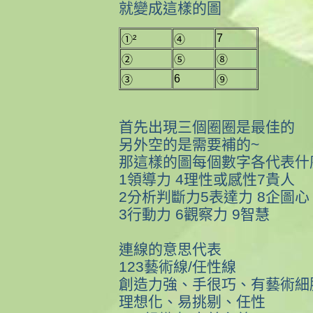
就變成這樣的圖
7
①
²
④
②
⑤
⑧
6
③
⑨
首先出現三個圈圈是最佳的
另外空的是需要補的~
那這樣的圖每個數字各代表什
1領導力 4理性或感性7貴人
2分析判斷力5表達力 8企圖心
3行動力 6觀察力 9智慧
連線的意思代表
123藝術線/任性線
創造力強、手很巧、有藝術細
理想化、易挑剔、任性