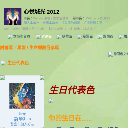
心悅城光 2012
市長：
Wendy 卯瑜 - 美學生活家
副市長：
Willtrue
、
傑克33
加入本城市
｜
推薦本城市
｜
加入我的最愛
｜
訂閱最新文章
udn
／
城市
／
情感交流
／
心靈
／
【心悅城光 2012】城市
／討論區／
本城市首頁
討論區
精華區
投票區
影像館
推
討論區
／
星盤 / 生命靈數分享區
看回應文
生日代表色
_
生日代表色
沐光
你的生日在......
等級：8
留言
｜
加入好友