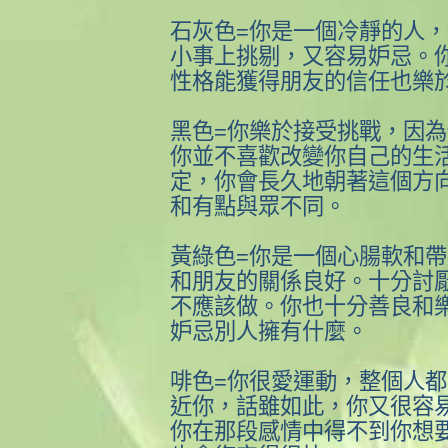
石灰色=你是一個冷靜的人
小事上挑剔，又容易妒忌。
性格能獲得朋友的信任也樂
黑色=你樂於接受挑戰，因
你並不喜歡改變你自己的生
定，你會長久地朝著這個方
和有點與眾不同。
黃綠色=你是一個心腸軟和
和朋友的關係良好。十分討
不應該做。你也十分善良和
妒忌別人擁有什麼。
啡色=你很愛運動，整個人
近你，話雖如此，你又很容
你在那段感情中得不到你想