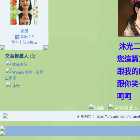
鄧潔
等級：8
留言
｜
加入好友
沐光二
文章推薦人
(3)
您這篇文的分
暱稱者無
跟我的感覺真
Wendy 卯瑜 - 美學
生活家
跟你笑一
沐光
呵呵
引用網址：https://city.udn.com/forum