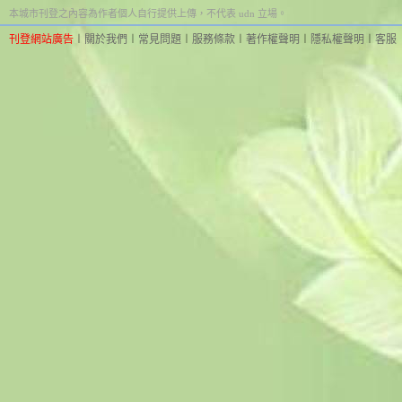
本城市刊登之內容為作者個人自行提供上傳，不代表 udn 立場。
刊登網站廣告
︱
關於我們
︱
常見問題
︱
服務條款
︱
著作權聲明
︱
隱私權聲明
︱
客服