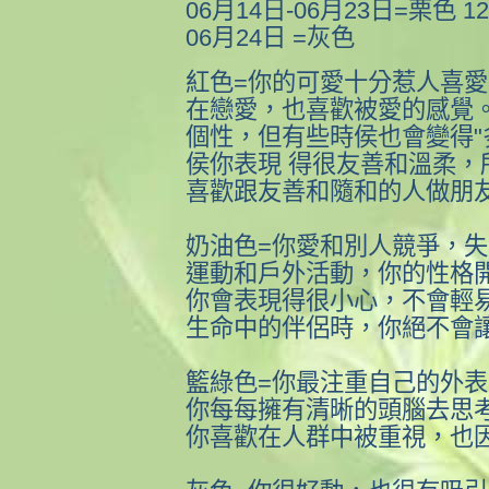
06月14日-06月23日=栗色 1
06月24日 =灰色
紅色=你的可愛十分惹人喜
在戀愛，也喜歡被愛的感覺
個性，但有些時侯也會變得"
侯你表現 得很友善和溫柔，
喜歡跟友善和隨和的人做朋
奶油色=你愛和別人競爭，
運動和戶外活動，你的性格
你會表現得很小心，不會輕
生命中的伴侶時，你絕不會
籃綠色=你最注重自己的外
你每每擁有清晰的頭腦去思
你喜歡在人群中被重視，也