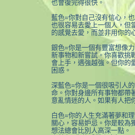
也會復完得很快。
藍色=你對自己沒有信心，
也很容易去愛上一個人，但
的感覺去愛，而並非用你的
銀色=你是一個有豐富想像
新事物和新嘗試。你喜歡挑
會上手，遇強越強。但你的
困惑。
深藍色=你是一個很吸引人
命。你對身邊所有事物都帶
意亂情迷的人。如果有人把
白色=你的人生充滿著夢和
關心，容易妒忌。你是較為
想法總會比別人高深一點。