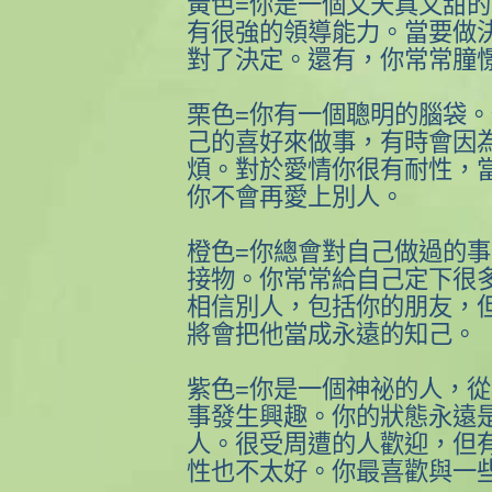
黃色=你是一個又天真又甜
有很強的領導能力。當要做決
對了決定。還有，你常常朣
栗色=你有一個聰明的腦袋
己的喜好來做事，有時會因
煩。對於愛情你很有耐性，
你不會再愛上別人。
橙色=你總會對自己做過的
接物。你常常給自己定下很
相信別人，包括你的朋友，
將會把他當成永遠的知己。
紫色=你是一個神祕的人，
事發生興趣。你的狀態永遠
人。很受周遭的人歡迎，但
性也不太好。你最喜歡與一