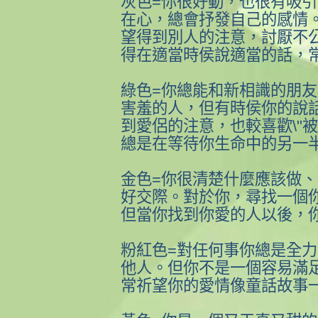
灰色=你很好動，也很有吸
在心，總會抒發自己的感情
望得到別人的注意，討厭不
得在適當時侯說適當的話，
綠色=你總能和新相識的朋
害羞的人，但有時侯你的說
到愛侶的注意，也較喜歡\"被
總是在等待你生命中的另一
金色=你很清楚什麼應該做
好交際。對於你，尋找一個
但當你找到你愛的人以後，
粉紅色=對任何事你總是全
他人。但你不是一個容易滿
常祈望你的愛情像童話故事