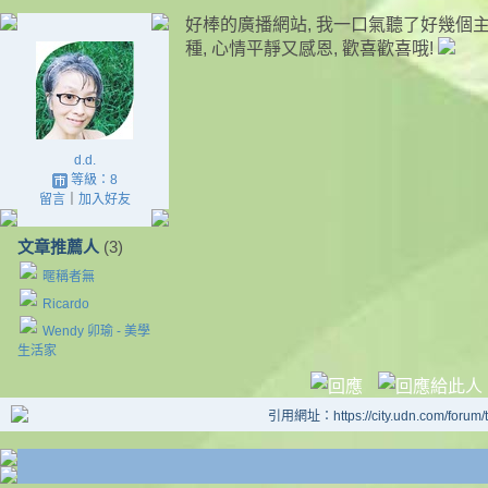
好棒的廣播網站, 我一口氣聽了好幾個
種, 心情平靜又感恩, 歡喜歡喜哦!
d.d.
等級：8
留言
｜
加入好友
文章推薦人
(3)
暱稱者無
Ricardo
Wendy 卯瑜 - 美學
生活家
引用網址：https://city.udn.com/forum