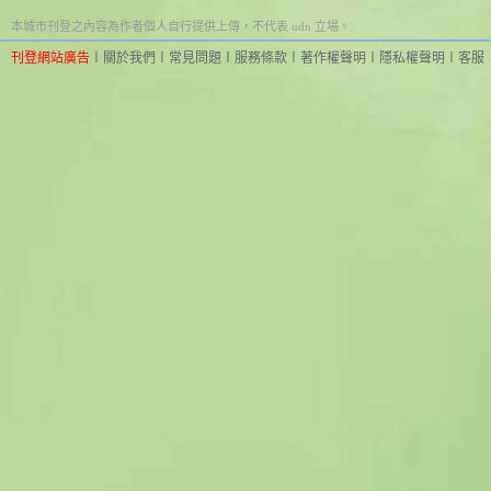
本城市刊登之內容為作者個人自行提供上傳，不代表 udn 立場。
刊登網站廣告
︱
關於我們
︱
常見問題
︱
服務條款
︱
著作權聲明
︱
隱私權聲明
︱
客服