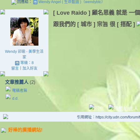
回應給：
Wendy Angel ( 生命藍圖 )（wendybtc）
[ Love Raido ] 顧名思義 就是 一個
跟我們的 [ 城市 ] 宗旨 很 [ 搭配 ]
Wendy 卯瑜 - 美學生活
家
等級：8
留言
｜
加入好友
文章推薦人
(2)
暱稱者無
d.d.
引用網址：https://city.udn.com/forum
好棒的廣播網站!