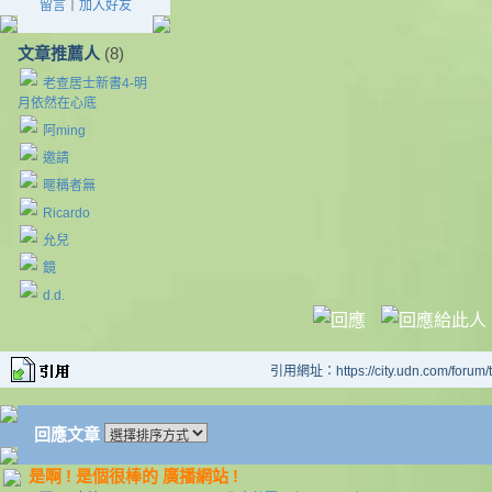
留言
｜
加入好友
文章推薦人
(8)
老查居士新書4-明
月依然在心底
阿ming
邀請
暱稱者無
Ricardo
允兒
鏡
d.d.
引用網址：https://city.udn.com/forum
回應文章
是啊 ! 是個很棒的 廣播網站 !