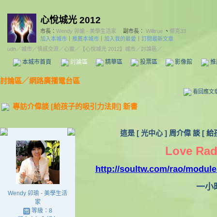
心悅城光 2012
市長：
Wendy 卯瑜 - 美學生活家
副市長：
Willtrue
、
傑克33
加入本城市
｜
推薦本城市
｜
加入我的最愛
｜
訂閱最新文章
udn
／
城市
／
情感交流
／
心靈
／
【心悅城光 2012】城市
／討論區／
本城市首頁
討論區
精華區
投票區
影像館
推
討論區
／
網路廣播電台區
看回應文
專訪介偉談 [給孩子的吸引力法則] 新書
這是 [ 光中心 ] 周介偉 談 [
Love Rad
http://soultw.com/rao/modul
一小
Wendy 卯瑜 - 美學生活
家
等級：8