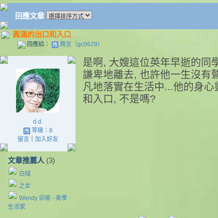
回應文章
圓滿的出口和入口
回應給：
周言（gc0629）
是啊, 大嫂這位英年早逝的同
謙卑地離去, 也許他一生沒有
凡地落實在生活中...他的身
和入口, 不是嗎?
d.d.
等級：8
留言
｜
加入好友
文章推薦人
(3)
白絨
之女
Wendy 卯瑜 - 美學
生活家