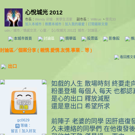
心悅城光 2012
市長：
Wendy 卯瑜 - 美學生活家
副市長：
Willtrue
、
傑克33
加入本城市
｜
推薦本城市
｜
加入我的最愛
｜
訂閱最新文章
udn
／
城市
／
情感交流
／
心靈
／
【心悅城光 2012】城市
／討論區／
本城市首頁
討論區
精華區
投票區
影像館
推
討論區
／
個案分享 ( 親情.愛情.友情.事業 .. 等 )
看回應文
出口
如戲的人生 散場時刻 終要走向
粉墨登場 每個人 每天 也都認
是心的出口 釋放減壓
還是意出口 希望所求
前陣子 老婆的同學 因肝癌復
gc0629
等級：
久未連絡的同學們 在他復發後
留言
｜
加入好友