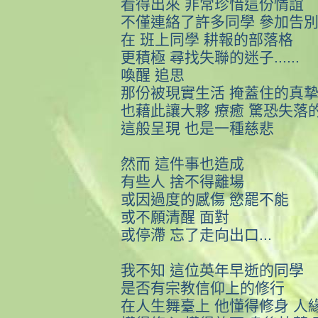
看得出來 非常珍惜這份情誼
不僅連絡了許多同學 參加告
在 班上同學 耕報的部落格
更積極 尋找失聯的迷子......
喚醒 追思
那份被現實生活 掩蓋住的真
也藉此讓大夥 療癒 驚恐失落
這般呈現 也是一種慈悲
然而 這件事也造成
有些人 捨不得離場
或因過度的感傷 慾罷不能
或不願清醒 面對
或停滯 忘了走向出口...
我不知 這位英年早逝的同學
是否有宗教信仰上的修行
在人生舞臺上 他懂得修身 人