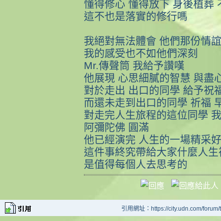
懂得修心 懂得放下 身後植葬
這不也是落實的修行嗎
我絕對無法體會 他們那份情
我的感受也不如他們深刻
Mr.傳聲筒 我給予讚嘆
他展現 心思細膩的智慧 與盡
對於走出 出口的同學 給予祝
而還未走到出口的同學 祈福 
對走完人生旅程的這位同學 
阿彌陀佛 圓滿
他已經演完 人生的一場精采
這件事終究帶給大家什麼人生
是值得每個人去思考的
引用網址：https://city.udn.com/forum