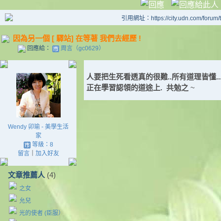
引用網址：https://city.udn.com/forum
因為另一個 [ 驛站] 在等著 我們去經歷 !
回應給：
周言（gc0629）
人要把生死看透真的很難..所有道理皆懂...但
正在學習認領的道途上. 共勉之
~
Wendy 卯瑜 - 美學生活
家
等級：8
留言
｜
加入好友
文章推薦人
(4)
之女
允兒
光的使者 (臣服）