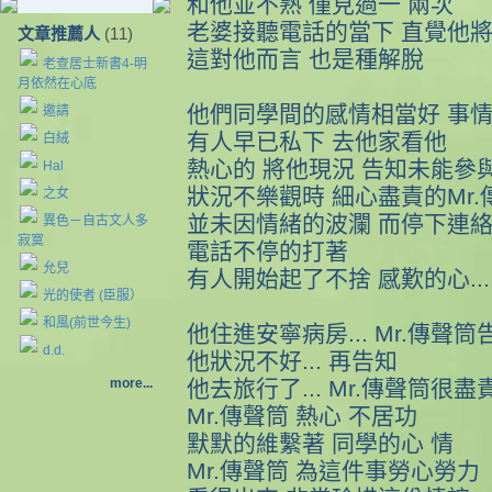
和他並不熟 僅見過一 兩次
老婆接聽電話的當下 直覺他
文章推薦人
(11)
這對他而言 也是種解脫
老查居士新書4-明
月依然在心底
他們同學間的感情相當好 事
邀請
有人早已私下 去他家看他
白絨
熱心的 將他現況 告知未能參
Hal
狀況不樂觀時 細心盡責的Mr.
之女
並未因情緒的波瀾 而停下連
異色－自古文人多
寂寞
電話不停的打著
允兒
有人開始起了不捨 感歎的心....
光的使者 (臣服）
和風(前世今生)
他住進安寧病房... Mr.傳聲筒
d.d.
他狀況不好... 再告知
more...
他去旅行了... Mr.傳聲筒很盡
Mr.傳聲筒 熱心 不居功
默默的維繫著 同學的心 情
Mr.傳聲筒 為這件事勞心勞力